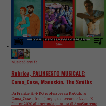
Musica
6 anni fa
Rubrica, PALINSESTO MUSICALE:
Coma_Cose, Maneskin, The Smiths
Da Frankie Hi-NRG professore su RaiGulp ai
Coma_Cose a Indie Jungle, dal secondo Live di X
Factor 2020 alla seconda puntata di AmaSanremo