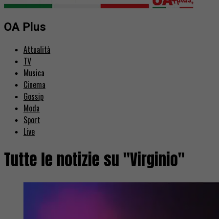
OA Plus
Attualità
TV
Musica
Cinema
Gossip
Moda
Sport
Live
Tutte le notizie su "Virginio"