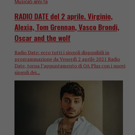
Musica
5 anni fa
RADIO DATE del 2 aprile. Virginio,
Alexia, Tom Grennan, Vasco Brondi,
Oscar and the wolf
Radio Date: ecco tutti i singoli disponibili in
programmazione da Venerdì 2 aprile 2021 Radio
Date, torna l’appuntamento di OA Plus con i nuovi
singoli dei...