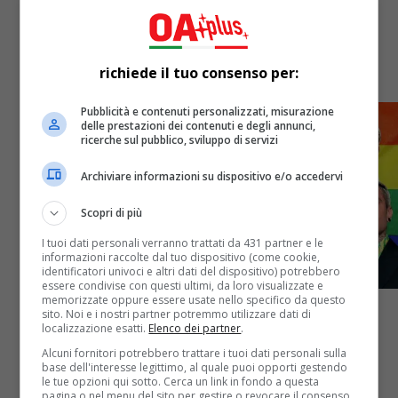
OA Plus vi offre la sua OA PLUS Italian Chart, la
classifica dei migliori brani italiani che torna per la
richiede il tuo consenso per:
week numero 16. La Redazione del...
Pubblicità e contenuti personalizzati, misurazione
delle prestazioni dei contenuti e degli annunci,
ricerche sul pubblico, sviluppo di servizi
Archiviare informazioni su dispositivo e/o accedervi
Scopri di più
I tuoi dati personali verranno trattati da 431 partner e le
informazioni raccolte dal tuo dispositivo (come cookie,
identificatori univoci e altri dati del dispositivo) potrebbero
essere condivise con questi ultimi, da loro visualizzate e
memorizzate oppure essere usate nello specifico da questo
sito. Noi e i nostri partner potremmo utilizzare dati di
localizzazione esatti.
Elenco dei partner
.
Attualità
5 anni fa
Alcuni fornitori potrebbero trattare i tuoi dati personali sulla
base dell'interesse legittimo, al quale puoi opporti gestendo
Ddl Zan. Ecco i primi cantanti (e non
le tue opzioni qui sotto. Cerca un link in fondo a questa
pagina o nel menu del sito per gestire o revocare il consenso