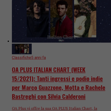
Classifiche
5 anni fa
OA PLUS ITALIAN CHART (WEEK
15/2021): Tanti ingressi e podio indie
per Marco Guazzone, Motta e Rachele
Bastreghi con Silvia Calderoni
OA Plus vi offre la sua OA PLUS Italian Chart, la