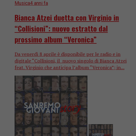
Musica
4 anni fa
Bianca Atzei duetta con Virginio in
“Collisioni”: nuovo estratto dal
prossimo album “Veronica”
Da venerdì 8 aprile è disponibile per le radio e in
digitale “Collisioni, il nuovo singolo di Bianca Atzei
feat. Virginio che anticipa l’album “Veronica”; in...