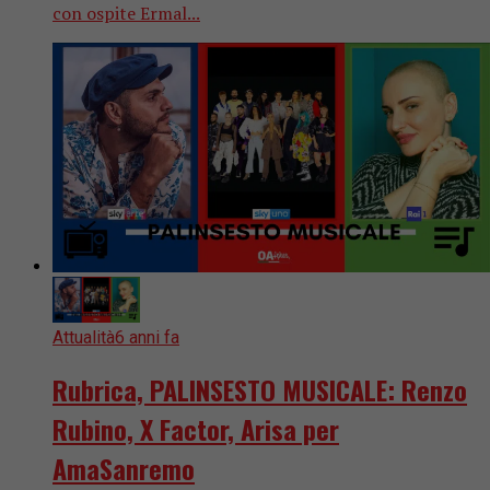
con ospite Ermal...
Attualità
6 anni fa
Rubrica, PALINSESTO MUSICALE: Renzo
Rubino, X Factor, Arisa per
AmaSanremo