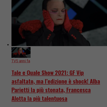
TV
5 anni fa
Tale e Quale Show 2021: GF Vip
asfaltato, ma l’edizione è shock! Alba
Parietti la più stonata, Francesca
Alotta la più talentuosa