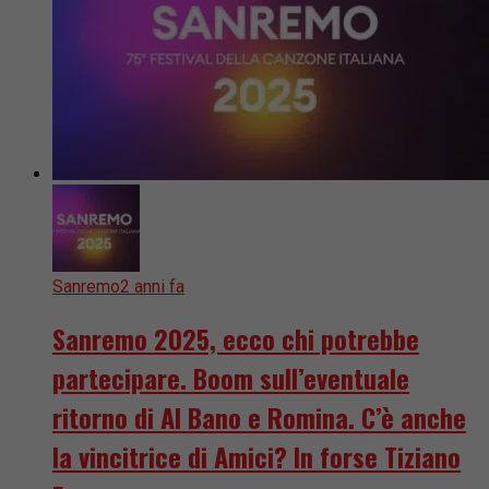
Sanremo
2 anni fa
Sanremo 2025, ecco chi potrebbe
partecipare. Boom sull’eventuale
ritorno di Al Bano e Romina. C’è anche
la vincitrice di Amici? In forse Tiziano