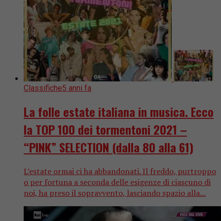
Classifiche
5 anni fa
La folle estate italiana in musica. Ecco
la TOP 100 dei tormentoni 2021 –
“PINK” SELECTION (dalla 80 alla 61)
L’estate ormai ci ha abbandonati. Il freddo, purtroppo
o per fortuna a seconda delle esigenze di ciascuno di
noi, ha preso il sopravvento, lasciando spazio alla...