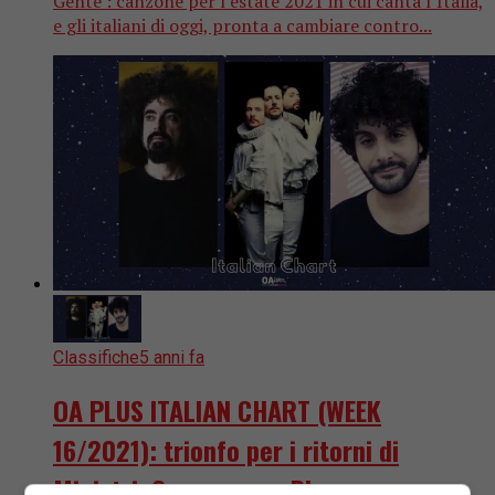
Gente’: canzone per l’estate 2021 in cui canta l’Italia,
e gli italiani di oggi, pronta a cambiare contro...
Classifiche
5 anni fa
OA PLUS ITALIAN CHART (WEEK
16/2021): trionfo per i ritorni di
Ministri, Caparezza e Blumosso