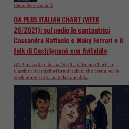
Classifiche
5 anni fa
OA PLUS ITALIAN CHART (WEEK
26/2021): sul podio le cantautrici
Cassandra Raffaele e Maky Ferrari e il
folk di Castrignanò con Avitabile
OA Plus vi offre la sua OA PLUS Italian Chart, la
classifica dei migliori brani italiani che torna per la
week numero 26. La Redazione del...