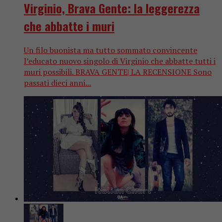
Virginio, Brava Gente: la leggerezza
che abbatte i muri
Un filo buonista ma tutto sommato convincente
l’educato nuovo singolo di Virginio che abbatte tutti i
muri possibili. BRAVA GENTE| LA RECENSIONE Sono
passati dieci anni...