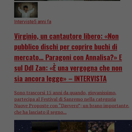
Interviste
5 anni fa
Virginio, un cantautore libero: «Non
pubblico dischi per coprire buchi di
mercato… Paragoni con Annalisa?» E
sul Ddl Zan: «È una vergogna che non
sia ancora legge» – INTERVISTA
Sono trascorsi 15 anni da quando, giovanissimo,
partecipa al Festival di Sanremo nella categoria
Nuove Proposte con “Davvero”; un brano importante,
che ha lasciato il segno...