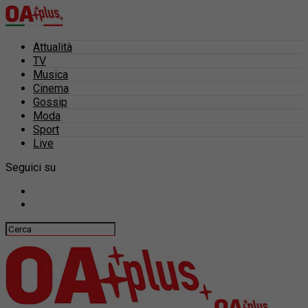
Attualità
TV
Musica
Cinema
Gossip
Moda
Sport
Live
Seguici su