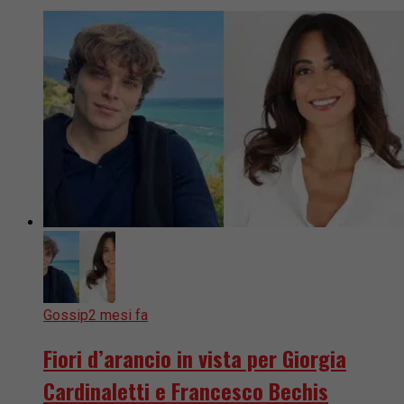
Gossip
2 mesi fa
Fiori d’arancio in vista per Giorgia
Cardinaletti e Francesco Bechis