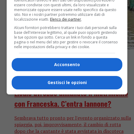
identificatori univoci e altri dati del dispositivo) potrebbero
essere condivise con questi ultimi, da loro visualizzate e
memorizzate oppure essere usate nello specifico da questo
sito. Noi e i nostri partner potremmo utilizzare dati di
localizzazione esatti.
Elenco dei partner
.
Alcuni fornitori potrebbero trattare i tuoi dati personali sulla
base dell'interesse legittimo, al quale puoi opporti gestendo
le tue opzioni qui sotto. Cerca un link in fondo a questa
pagina o nel menu del sito per gestire o revocare il consenso
nelle impostazioni della privacy e dei cookie.
Acconsento
Gossip
3 mesi fa
Gestisci le opzioni
Elodie avrebbe annullato il matrimonio
con Franceska. C’entra Iannone?
Sembrava tutto pronto per l'evento organizzato sulla
spiaggia, poi, improvvisamente, il cambio di rotta
dopo che la cantante è stata avvistata in discoteca