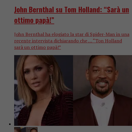
John Bernthal su Tom Holland: “Sarà un
ottimo papà!”
John Bernthal ha elogiato la star di Spider-Man in una
recente intervista dichiarando che … “Ton Holland
sarà un ottimo papà!”