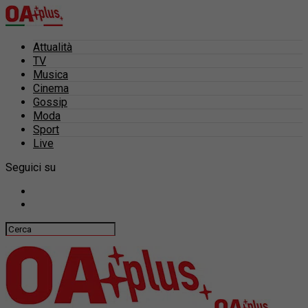
Attualità
TV
Musica
Cinema
Gossip
Moda
Sport
Live
Seguici su