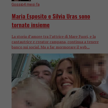
Gossip
4 mesi fa
Maria Esposito e Silvia Uras sono
tornate insieme
La storia d’amore tra l’attrice di Mare Fuori, e la
cantautrice e creator campana, continua a tenere
banco sui social. Ma a far mormorare il web...