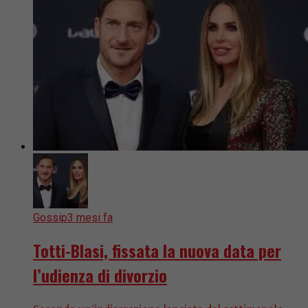
Gossip
3 mesi fa
Totti-Blasi, fissata la nuova data per
l’udienza di divorzio