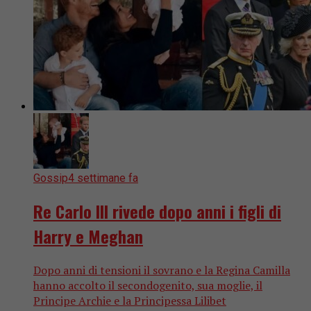
Gossip
4 settimane fa
Re Carlo III rivede dopo anni i figli di
Harry e Meghan
Dopo anni di tensioni il sovrano e la Regina Camilla
hanno accolto il secondogenito, sua moglie, il
Principe Archie e la Principessa Lilibet