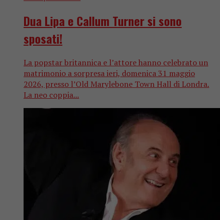
Dua Lipa e Callum Turner si sono
sposati!
La popstar britannica e l’attore hanno celebrato un
matrimonio a sorpresa ieri, domenica 31 maggio
2026, presso l’Old Marylebone Town Hall di Londra.
La neo coppia...