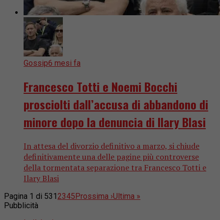
Gossip
6 mesi fa
Francesco Totti e Noemi Bocchi
prosciolti dall’accusa di abbandono di
minore dopo la denuncia di Ilary Blasi
In attesa del divorzio definitivo a marzo, si chiude
definitivamente una delle pagine più controverse
della tormentata separazione tra Francesco Totti e
Ilary Blasi
Pagina 1 di 53
1
2
3
4
5
Prossima ›
Ultima »
Pubblicità