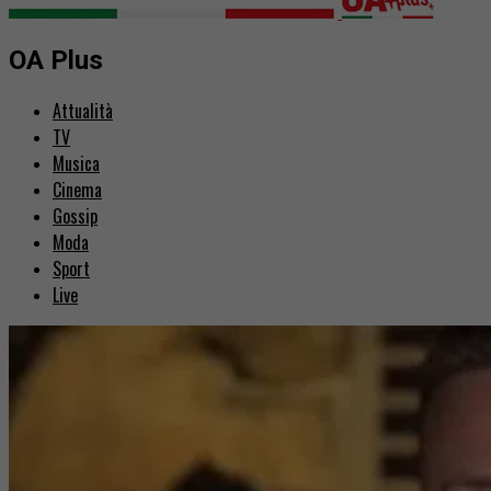
OA Plus
Attualità
TV
Musica
Cinema
Gossip
Moda
Sport
Live