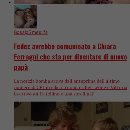
Gossip
5 mesi fa
Fedez avrebbe comunicato a Chiara
Ferragni che sta per diventare di nuovo
papà
La notizia bomba arriva dall'anteprima dell'ultimo
numero di CHI in edicola domani. Per Leone e Vittoria
in arrivo un fratellino o una sorellina?