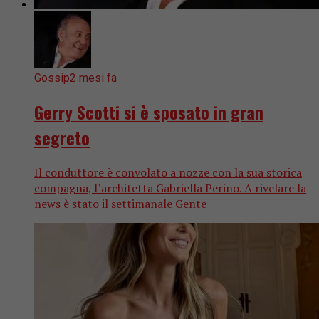
Gossip
2 mesi fa
Gerry Scotti si è sposato in gran
segreto
Il conduttore è convolato a nozze con la sua storica
compagna, l’architetta Gabriella Perino. A rivelare la
news è stato il settimanale Gente