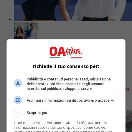
Gossip
3 mesi fa
Harry Styles e Zoë Kravitz stanno per
richiede il tuo consenso per:
sposarsi?
Pubblicità e contenuti personalizzati, misurazione
delle prestazioni dei contenuti e degli annunci,
Un diamante sull'anulare dell'attrice ha fatto scattare
ricerche sul pubblico, sviluppo di servizi
i rumors di fidanzamento. Un insider ha descritto
Archiviare informazioni su dispositivo e/o accedervi
Harry come “completamente cotto”
Scopri di più
I tuoi dati personali verranno trattati da 431 partner e le
informazioni raccolte dal tuo dispositivo (come cookie,