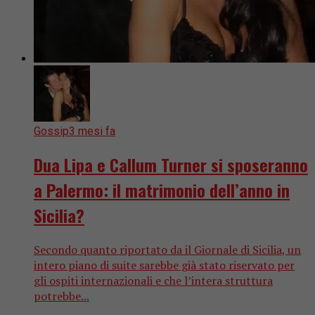
Gossip
3 mesi fa
Dua Lipa e Callum Turner si sposeranno
a Palermo: il matrimonio dell’anno in
Sicilia?
Secondo quanto riportato da il Giornale di Sicilia, un
intero piano di suite sarebbe già stato riservato per
gli ospiti internazionali e che l’intera struttura
potrebbe...