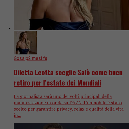
Gossip
2 mesi fa
Diletta Leotta sceglie Salò come buen
retiro per l’estate dei Mondiali
La giornalista sarà uno dei volti principali della
manifestazione in onda su DAZN. L'immobile è stato
scelto per garantire privacy, relax e qualità della vita
in...