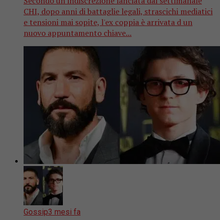
Secondo un'indiscrezione lanciata dal settimanale
CHI, dopo anni di battaglie legali, strascichi mediatici
e tensioni mai sopite, l'ex coppia è arrivata d un
nuovo appuntamento chiave...
Gossip
3 mesi fa