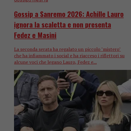
Gossip a Sanremo 2026: Achille Lauro
ignora la scaletta e non presenta
Fedez e Masini
La seconda serata ha regalato un piccolo "mistero"
che ha infiammato i social e ha riacceso i riflettori su
alcune voci che legano Lauro, Fedez e...