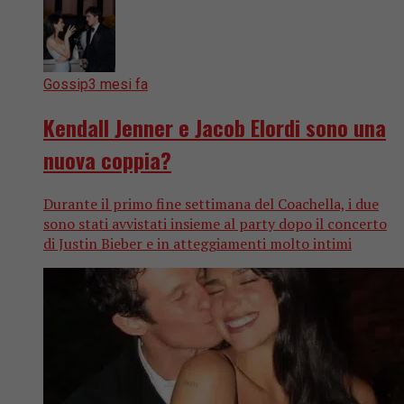
Gossip
3 mesi fa
Kendall Jenner e Jacob Elordi sono una
nuova coppia?
Durante il primo fine settimana del Coachella, i due
sono stati avvistati insieme al party dopo il concerto
di Justin Bieber e in atteggiamenti molto intimi