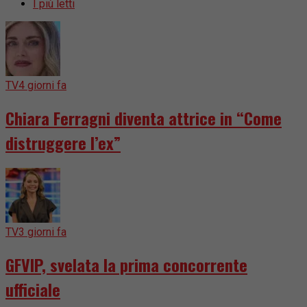
I più letti
TV
4 giorni fa
Chiara Ferragni diventa attrice in “Come
distruggere l’ex”
TV
3 giorni fa
GFVIP, svelata la prima concorrente
ufficiale