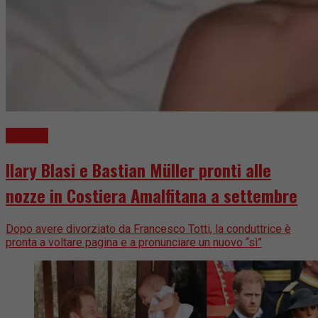
Gossip
Ilary Blasi e Bastian Müller pronti alle
nozze in Costiera Amalfitana a settembre
Dopo avere divorziato da Francesco Totti, la conduttrice è
pronta a voltare pagina e a pronunciare un nuovo “sì”