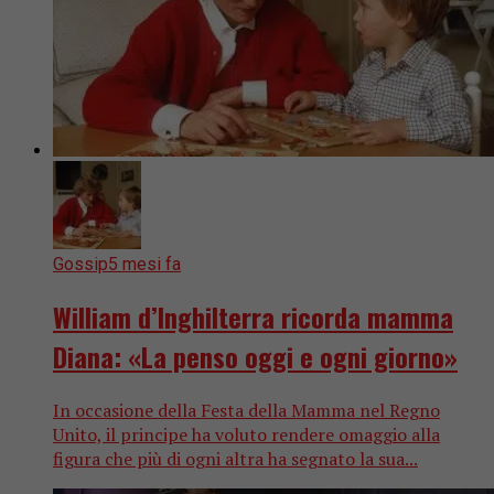
Gossip
5 mesi fa
William d’Inghilterra ricorda mamma
Diana: «La penso oggi e ogni giorno»
In occasione della Festa della Mamma nel Regno
Unito, il principe ha voluto rendere omaggio alla
figura che più di ogni altra ha segnato la sua...