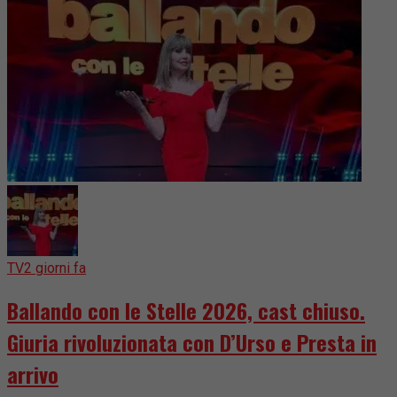
TV
2 giorni fa
Ballando con le Stelle 2026, cast chiuso.
Giuria rivoluzionata con D’Urso e Presta in
arrivo