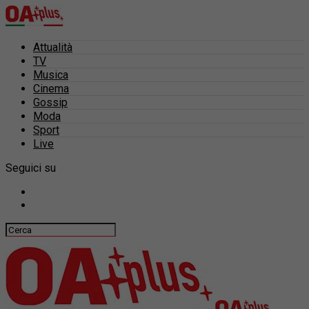
Attualità
TV
Musica
Cinema
Gossip
Moda
Sport
Live
Seguici su