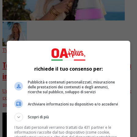
TV
1 settimana fa
Too Hot To Handle Italia 2, ecco quando va
richiede il tuo consenso per:
in onda (ANTEPRIMA OAPLUS)
Pubblicità e contenuti personalizzati, misurazione
delle prestazioni dei contenuti e degli annunci,
Una fonte vicina alla produzione del programma di Netflix
ricerche sul pubblico, sviluppo di servizi
condotto da Selvaggia Lucarelli ci ha confessato in che
periodo saranno...
Archiviare informazioni su dispositivo e/o accedervi
Scopri di più
I tuoi dati personali verranno trattati da 431 partner e le
informazioni raccolte dal tuo dispositivo (come cookie,