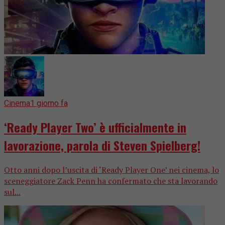
Cinema
1 giorno fa
‘Ready Player Two’ è ufficialmente in
lavorazione, parola di Steven Spielberg!
Otto anni dopo l’uscita di ‘Ready Player One’ nei cinema, lo
sceneggiatore Zack Penn ha confermato che sta lavorando
sul...