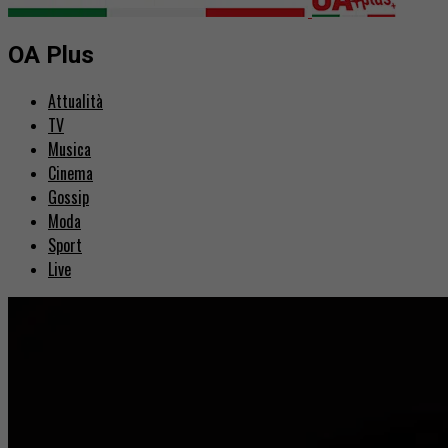
OA Plus
Attualità
TV
Musica
Cinema
Gossip
Moda
Sport
Live