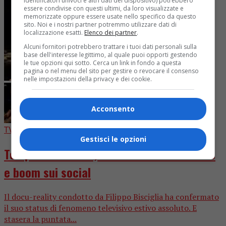
identificatori univoci e altri dati del dispositivo) potrebbero
essere condivise con questi ultimi, da loro visualizzate e
memorizzate oppure essere usate nello specifico da questo
sito. Noi e i nostri partner potremmo utilizzare dati di
localizzazione esatti.
Elenco dei partner
.
Alcuni fornitori potrebbero trattare i tuoi dati personali sulla
base dell'interesse legittimo, al quale puoi opporti gestendo
le tue opzioni qui sotto. Cerca un link in fondo a questa
pagina o nel menu del sito per gestire o revocare il consenso
nelle impostazioni della privacy e dei cookie.
Acconsento
TV
1 settimana fa
Gestisci le opzioni
Temptation Island, record storico di share
e boom sui social
Il docu-reality condotto da Filippo Bisciglia ha confermato
il suo status di fenomeno televisivo estivo assoluto. E
stasera la puntata...