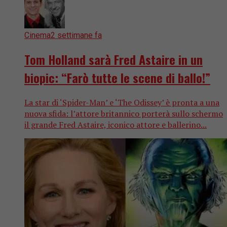
Cinema
2 settimane fa
Tom Holland sarà Fred Astaire in un
biopic: “Farò tutte le scene di ballo!”
La star di ‘Spider-Man’ e ‘The Odissey’ è pronta a una
nuova sfida: l’attore britannico porterà sullo schermo
il grande Fred Astaire, iconico attore e ballerino...