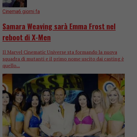
Cinema
6 giorni fa
Samara Weaving sarà Emma Frost nel
reboot di X-Men
Il Marvel Cinematic Universe sta formando la nuova
squadra di mutanti e il primo nome uscito dai casting è
quello...