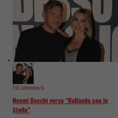
TV
2 settimane fa
Noemi Bocchi verso “Ballando con le
Stelle”