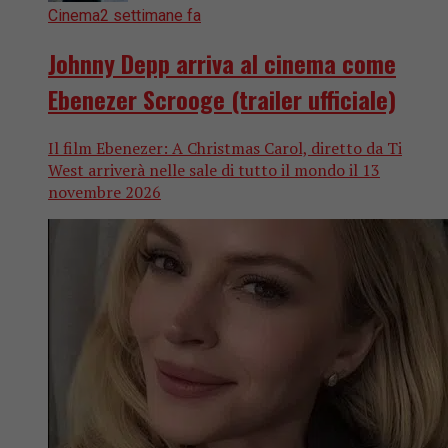
Cinema
2 settimane fa
Johnny Depp arriva al cinema come
Ebenezer Scrooge (trailer ufficiale)
Il film Ebenezer: A Christmas Carol, diretto da Ti
West arriverà nelle sale di tutto il mondo il 13
novembre 2026