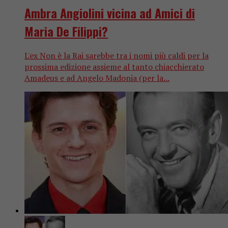
Ambra Angiolini vicina ad Amici di
Maria De Filippi?
L'ex Non è la Rai sarebbe tra i nomi più caldi per la
prossima edizione assieme al tanto chiacchierato
Amadeus e ad Angelo Madonia (per la...