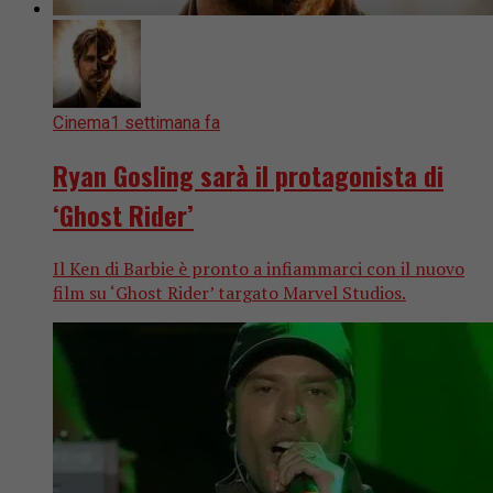
Cinema
1 settimana fa
Ryan Gosling sarà il protagonista di
‘Ghost Rider’
Il Ken di Barbie è pronto a infiammarci con il nuovo
film su ‘Ghost Rider’ targato Marvel Studios.