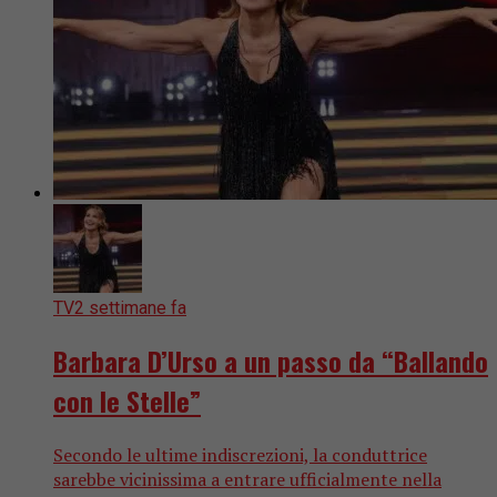
TV
2 settimane fa
Barbara D’Urso a un passo da “Ballando
con le Stelle”
Secondo le ultime indiscrezioni, la conduttrice
sarebbe vicinissima a entrare ufficialmente nella