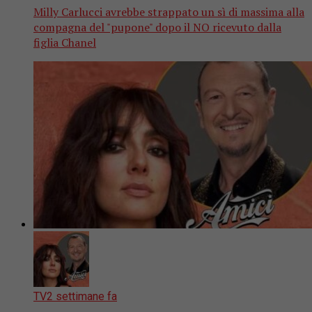
Milly Carlucci avrebbe strappato un sì di massima alla
compagna del "pupone" dopo il NO ricevuto dalla
figlia Chanel
TV
2 settimane fa