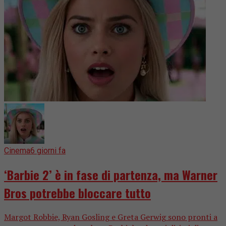
Cinema
6 giorni fa
‘Barbie 2’ è in fase di partenza, ma Warner
Bros potrebbe bloccare tutto
Margot Robbie, Ryan Gosling e Greta Gerwig sono pronti a