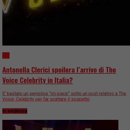
TV
Antonella Clerici spoilera l’arrivo di The
Voice Celebrity in Italia?
E' bastato un semplice “mi piace” sotto un post relativo a The
Voice: Celebrity per far scattare il sospetto
In evidenza