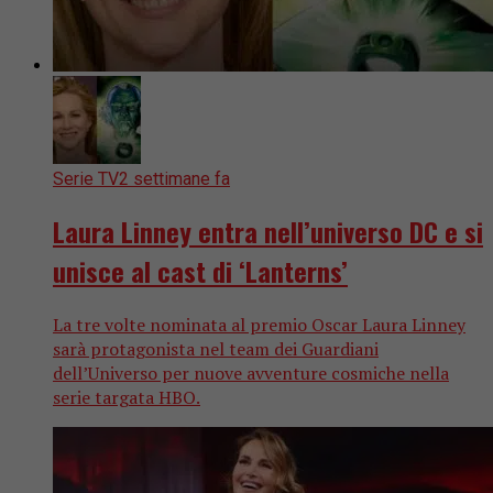
Serie TV
2 settimane fa
Laura Linney entra nell’universo DC e si
unisce al cast di ‘Lanterns’
La tre volte nominata al premio Oscar Laura Linney
sarà protagonista nel team dei Guardiani
dell’Universo per nuove avventure cosmiche nella
serie targata HBO.