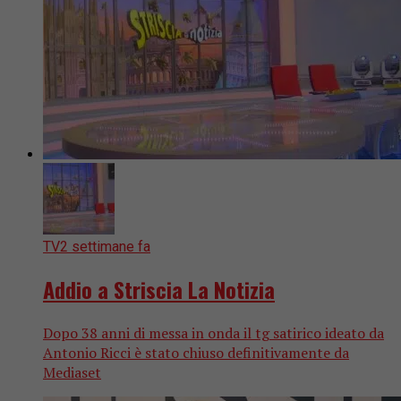
TV
2 settimane fa
Addio a Striscia La Notizia
Dopo 38 anni di messa in onda il tg satirico ideato da
Antonio Ricci è stato chiuso definitivamente da
Mediaset