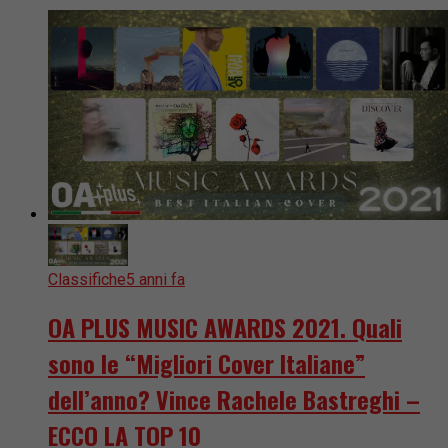
Classifiche
5 anni fa
OA PLUS MUSIC AWARDS 2021. Quali
sono le “Migliori Cover Italiane”
dell’anno? Vince Rachele Bastreghi –
ECCO LA TOP 10