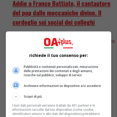
Addio a Franco Battiato, il cantautore
del pop dalle meccaniche divine. Il
cordoglio sui social dei colleghi
Lo scorso 23 marzo avevamo festeggiato il suo
compleanno numero 76, ora – 18 giugno 2021 – siamo
qui a trovare le parole per commentare la...
richiede il tuo consenso per:
Pubblicità e contenuti personalizzati, misurazione
delle prestazioni dei contenuti e degli annunci,
ricerche sul pubblico, sviluppo di servizi
Archiviare informazioni su dispositivo e/o accedervi
Scopri di più
I tuoi dati personali verranno trattati da 431 partner e le
informazioni raccolte dal tuo dispositivo (come cookie,
identificatori univoci e altri dati del dispositivo) potrebbero