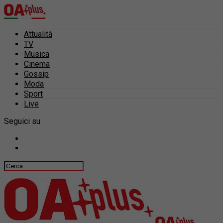
Attualità
TV
Musica
Cinema
Gossip
Moda
Sport
Live
Seguici su