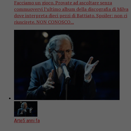
Facciamo un gioco. Provate ad ascoltare senza
commuovervi l’ultimo album della discografia di Milva
dove interpreta dieci pezzi di Battiato. Spoiler: non ci
riuscirete. NON CONOSCO...
Arte
5 anni fa