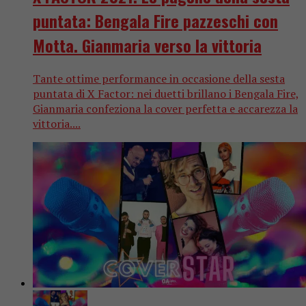
puntata: Bengala Fire pazzeschi con
Motta. Gianmaria verso la vittoria
Tante ottime performance in occasione della sesta
puntata di X Factor: nei duetti brillano i Bengala Fire,
Gianmaria confeziona la cover perfetta e accarezza la
vittoria....