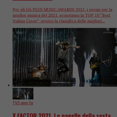
Per gli OA PLUS MUSIC AWARDS 2021, i premi per la
miglior musica del 2021, scopriamo la TOP 10 “Best
Italian Cover”, ovvero la classifica delle migliori...
TV
5 anni fa
X FACTOR 2021. Le pagelle della sesta