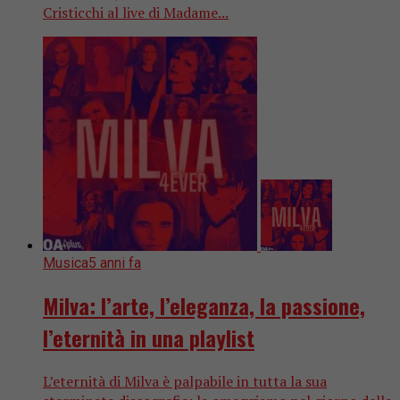
Cristicchi al live di Madame...
Musica
5 anni fa
Milva: l’arte, l’eleganza, la passione,
l’eternità in una playlist
L’eternità di Milva è palpabile in tutta la sua