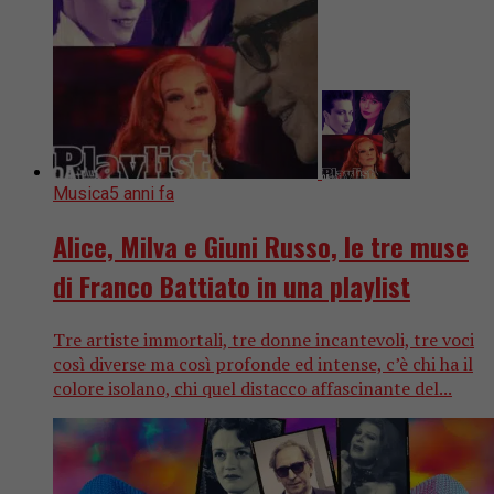
Musica
5 anni fa
Alice, Milva e Giuni Russo, le tre muse
di Franco Battiato in una playlist
Tre artiste immortali, tre donne incantevoli, tre voci
così diverse ma così profonde ed intense, c’è chi ha il
colore isolano, chi quel distacco affascinante del...