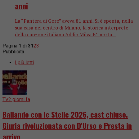
anni
La “Pantera di Goro” aveva 81 anni. Si è spenta, nella
sua casa nel centro di Milano, la storica interprete
della canzone italiana Addio Milva E’ morta...
Pagina 1 di 3
1
2
3
Pubblicità
I più letti
TV
2 giorni fa
Ballando con le Stelle 2026, cast chiuso.
Giuria rivoluzionata con D’Urso e Presta in
arrivo