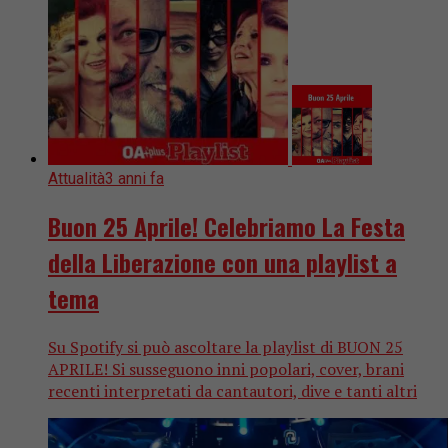
Attualità
3 anni fa
Buon 25 Aprile! Celebriamo La Festa
della Liberazione con una playlist a
tema
Su Spotify si può ascoltare la playlist di BUON 25
APRILE! Si susseguono inni popolari, cover, brani
recenti interpretati da cantautori, dive e tanti altri