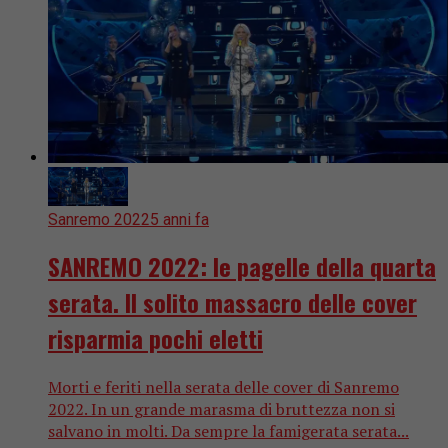
Sanremo 2022
5 anni fa
SANREMO 2022: le pagelle della quarta
serata. Il solito massacro delle cover
risparmia pochi eletti
Morti e feriti nella serata delle cover di Sanremo
2022. In un grande marasma di bruttezza non si
salvano in molti. Da sempre la famigerata serata...