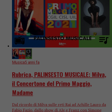
Musica
5 anni fa
Rubrica, PALINSESTO MUSICALE: Milva,
il Concertone del Primo Maggio,
Madame
Dal ricordo di Milva sulle reti Rai ad Achille Lauro da
Fabio Fazio, dallo show di Ale e Franz con Simone