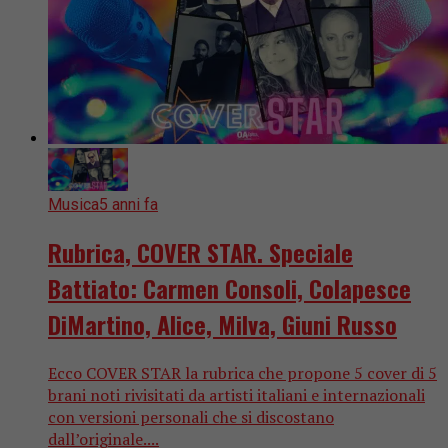
Musica
5 anni fa
Rubrica, COVER STAR. Speciale
Battiato: Carmen Consoli, Colapesce
DiMartino, Alice, Milva, Giuni Russo
Ecco COVER STAR la rubrica che propone 5 cover di 5
brani noti rivisitati da artisti italiani e internazionali
con versioni personali che si discostano
dall’originale....