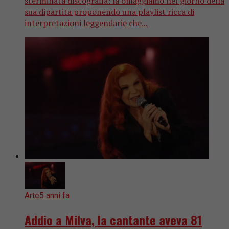
sterminata discografia: la omaggiamo nel giorno della
sua dipartita proponendo una playlist ricca di
interpretazioni leggendarie che...
Arte
5 anni fa
Addio a Milva, la cantante aveva 81