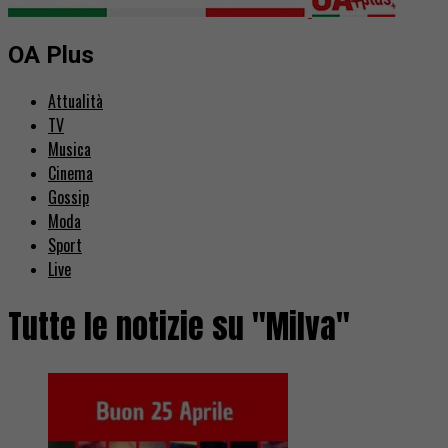
OA Plus
Attualità
TV
Musica
Cinema
Gossip
Moda
Sport
Live
Tutte le notizie su "Milva"