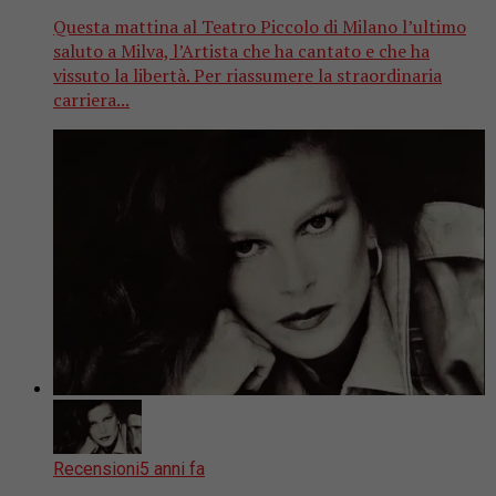
Questa mattina al Teatro Piccolo di Milano l’ultimo
saluto a Milva, l’Artista che ha cantato e che ha
vissuto la libertà. Per riassumere la straordinaria
carriera...
Recensioni
5 anni fa