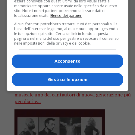
essere condivise con questi ultimi, da loro visualizzate e
memorizzate oppure essere usate nello specifico da questo
sito. Noi e i nostri partner potremmo utilizzare dati di
localizzazione esatti.
Elenco dei partner
.
Nuove uscite
5 anni fa
Alcuni fornitori potrebbero trattare i tuoi dati personali sulla
base dell'interesse legittimo, al quale puoi opporti gestendo
Alessandro Orlando Graziano shock!
le tue opzioni qui sotto. Cerca un link in fondo a questa
pagina o nel menu del sito per gestire o revocare il consenso
Miracolo in casa Jalisse: la versione
nelle impostazioni della privacy e dei cookie.
capolavoro di “Fiumi di parole” è il
Acconsento
singolo che anticipa un album audace
Gestisci le opzioni
Ad oltre tre anni dal suo ultimo doppio volume di
inediti, Voyages Extraordinaires, torna sulla scena
musicale uno dei cantautori di nuova generazione più
peculiari e...