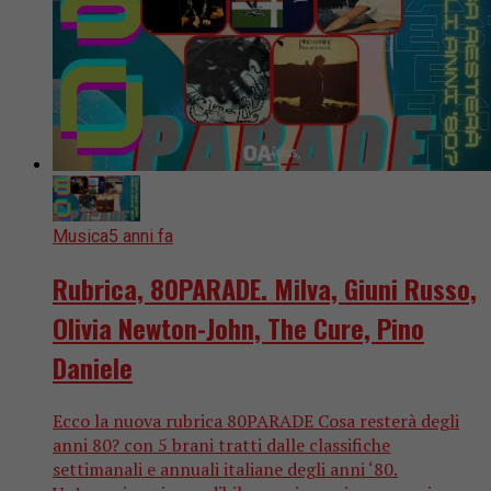
Musica
5 anni fa
Rubrica, 80PARADE. Milva, Giuni Russo,
Olivia Newton-John, The Cure, Pino
Daniele
Ecco la nuova rubrica 80PARADE Cosa resterà degli
anni 80? con 5 brani tratti dalle classifiche
settimanali e annuali italiane degli anni ‘80.