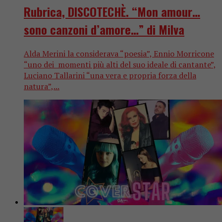
Rubrica, DISCOTECHÈ. “Mon amour…
sono canzoni d’amore…” di Milva
Alda Merini la considerava “poesia”, Ennio Morricone
“uno dei momenti più alti del suo ideale di cantante”,
Luciano Tallarini “una vera e propria forza della
natura”,...