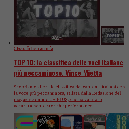
Classifiche
5 anni fa
TOP 10: la classifica delle voci italiane
più peccaminose. Vince Mietta
Scopriamo allora la classifica dei cantanti italiani con
la voce più peccaminosa, stilata dalla Redazione del
magazine online OA PLUS, che ha valutato
accuratamente storiche performance...