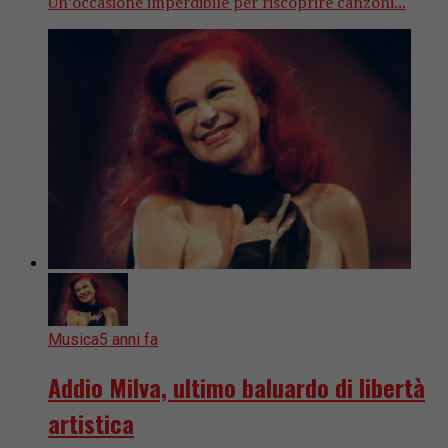
Un’occasione imperdibile per riscoprire canzoni...
Musica
5 anni fa
Addio Milva, ultimo baluardo di libertà
artistica