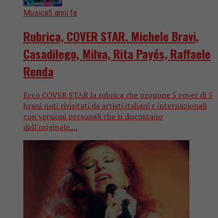
Musica
5 anni fa
Rubrica, COVER STAR. Michele Bravi,
Casadilego, Milva, Rita Payés, Raffaele
Renda
Ecco COVER STAR la rubrica che propone 5 cover di 5
brani noti rivisitati da artisti italiani e internazionali
con versioni personali che si discostano
dall’originale....