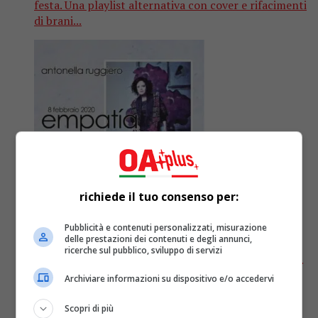
festa. Una playlist alternativa con cover e rifacimenti
di brani...
richiede il tuo consenso per:
Attualità
6 anni fa
Pubblicità e contenuti personalizzati, misurazione
delle prestazioni dei contenuti e degli annunci,
Antonella Ruggiero: il nuovo disco live
ricerche sul pubblico, sviluppo di servizi
è “Empatia”
Archiviare informazioni su dispositivo e/o accedervi
Scopri di più
“Empatía” è il titolo del nuovo lavoro di Antonella