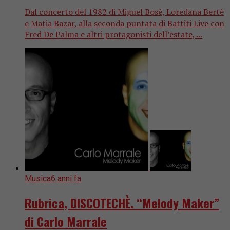
Dal concerto del 1982 di Miguel Bosè, Loredana Bertè
e Matia Bazar, alla seconda puntata di Battiti Live con
Fred De Palma e altri protagonisti dell’estate, ...
Musica
6 anni fa
Rubrica, DISCOTECHÈ. “Melody Maker”
di Carlo Marrale