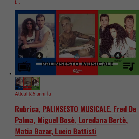
i...
Attualità
6 anni fa
Rubrica, PALINSESTO MUSICALE. Fred De
Palma, Miguel Bosè, Loredana Bertè,
Matia Bazar, Lucio Battisti