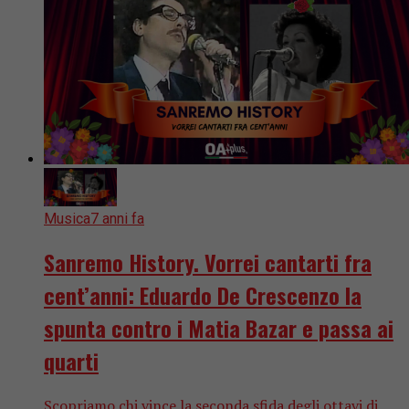
Musica
7 anni fa
Sanremo History. Vorrei cantarti fra
cent’anni: Eduardo De Crescenzo la
spunta contro i Matia Bazar e passa ai
quarti
Scopriamo chi vince la seconda sfida degli ottavi di