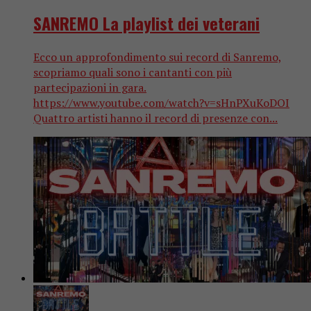
SANREMO La playlist dei veterani
Ecco un approfondimento sui record di Sanremo,
scopriamo quali sono i cantanti con più
partecipazioni in gara.
https://www.youtube.com/watch?v=sHnPXuKoDOI
Quattro artisti hanno il record di presenze con...