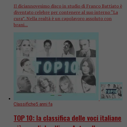
Il diciannovesimo disco in studio di Franco Battiato è
diventato celebre per contenere al suo interno “La
cura”. Nella realtà è un capolavoro assoluto con
brani...
Classifiche
5 anni fa
TOP 10: la classifica delle voci italiane