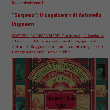
Recensioni
6 anni fa
“Sospesa”: il capolavoro di Antonella
Ruggiero
SOSPESA |LA RECENSIONE Tra le voci più fascinose
ed iconiche della discografia nostrana, quello di
Antonella Ruggiero è un nome scolpito negli ascolti
transgenerazionali, senza dubbio...