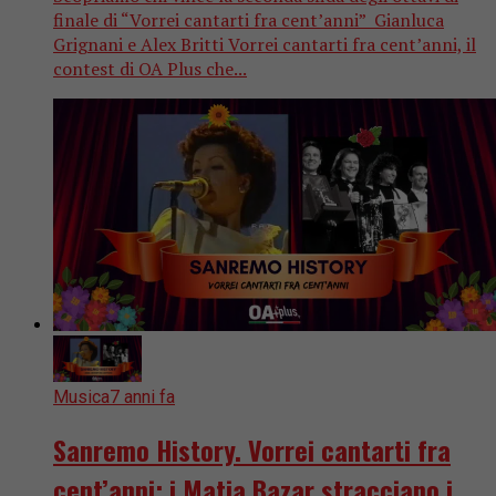
finale di “Vorrei cantarti fra cent’anni” Gianluca
Grignani e Alex Britti Vorrei cantarti fra cent’anni, il
contest di OA Plus che...
Musica
7 anni fa
Sanremo History. Vorrei cantarti fra
cent’anni: i Matia Bazar stracciano i