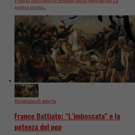
e Silvia Mezzanotte insieme nello spettacolo La
nostra storia...
Recensioni
5 anni fa
Franco Battiato: “L’imboscata” e la
potenza del pop