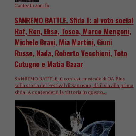
Contest
5 anni fa
SANREMO BATTLE. Sfida 1: al voto social
Raf, Ron, Elisa, Tosca, Marco Mengoni,
Michele Bravi, Mia Martini, Giuni
Russo, Nada, Roberto Vecchioni, Toto
Cutugno e Matia Bazar
SANREMO BATTLE, il contest musicale di OA Plus
sulla storia del Festival di Sanremo, dà il via alla prima
sfida! A contendersi la vittoria in questo...