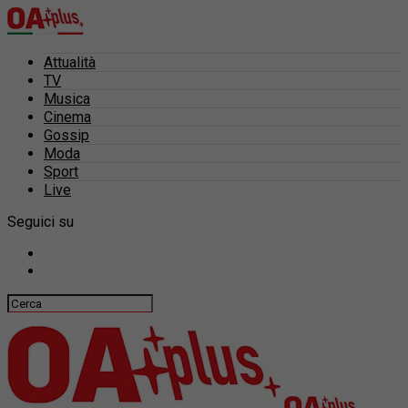
Attualità
TV
Musica
Cinema
Gossip
Moda
Sport
Live
Seguici su