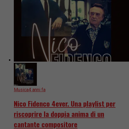
Musica
4 anni fa
Nico Fidenco 4ever. Una playlist per
riscoprire la doppia anima di un
cantante compositore