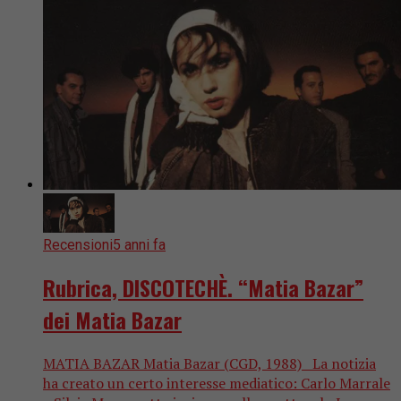
Recensioni
5 anni fa
Rubrica, DISCOTECHÈ. “Matia Bazar”
dei Matia Bazar
MATIA BAZAR Matia Bazar (CGD, 1988) La notizia
ha creato un certo interesse mediatico: Carlo Marrale