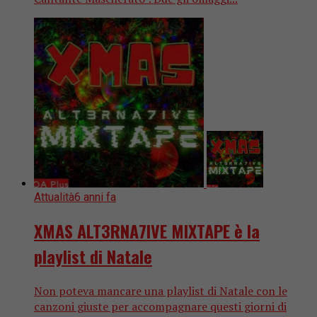
Attualità
6 anni fa
XMAS ALT3RNA7IVE MIXTAPE è la
playlist di Natale
Non poteva mancare una playlist di Natale con le
canzoni giuste per accompagnare questi giorni di