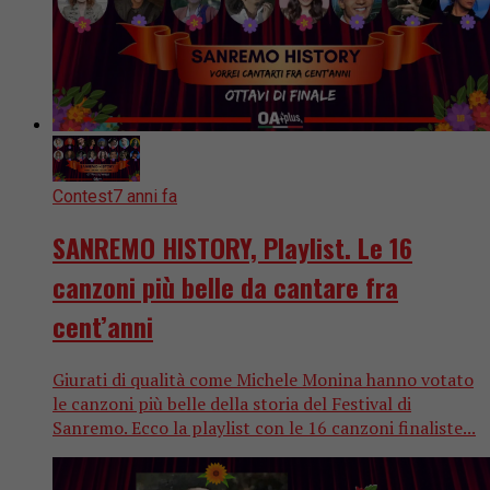
Contest
7 anni fa
SANREMO HISTORY, Playlist. Le 16
canzoni più belle da cantare fra
cent’anni
Giurati di qualità come Michele Monina hanno votato
le canzoni più belle della storia del Festival di
Sanremo. Ecco la playlist con le 16 canzoni finaliste...