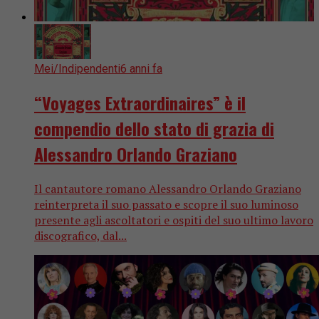
Mei/Indipendenti
6 anni fa
“Voyages Extraordinaires” è il
compendio dello stato di grazia di
Alessandro Orlando Graziano
Il cantautore romano Alessandro Orlando Graziano
reinterpreta il suo passato e scopre il suo luminoso
presente agli ascoltatori e ospiti del suo ultimo lavoro
discografico, dal...