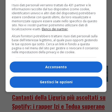
Ruggiero uscito lo scorso 5 dicembre. Un album live,
I tuoi dati personali verranno trattati da 431 partner e le
suggestivo e sentito, che testimonia un concerto
informazioni raccolte dal tuo dispositivo (come cookie,
identificatori univoci e altri dati del dispositivo) potrebbero
speciale...
essere condivise con questi ultimi, da loro visualizzate e
memorizzate oppure essere usate nello specifico da questo
sito. Noi e i nostri partner potremmo utilizzare dati di
localizzazione esatti.
Elenco dei partner
.
Alcuni fornitori potrebbero trattare i tuoi dati personali sulla
base dell'interesse legittimo, al quale puoi opporti gestendo
le tue opzioni qui sotto. Cerca un link in fondo a questa
pagina o nel menu del sito per gestire o revocare il consenso
nelle impostazioni della privacy e dei cookie.
Acconsento
Gestisci le opzioni
Classifiche
6 anni fa
Cantanti della Liguria più ascoltati su
Spotify: i rapper Izi e Tedua superano