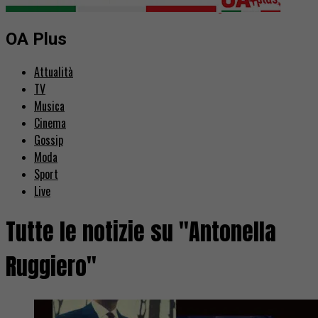
OA Plus
Attualità
TV
Musica
Cinema
Gossip
Moda
Sport
Live
Tutte le notizie su "Antonella
Ruggiero"