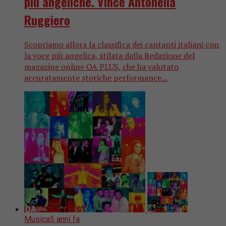
più angeliche. Vince Antonella
Ruggiero
Scopriamo allora la classifica dei cantanti italiani con
la voce più angelica, stilata dalla Redazione del
magazine online OA PLUS, che ha valutato
accuratamente storiche performance...
Musica
5 anni fa