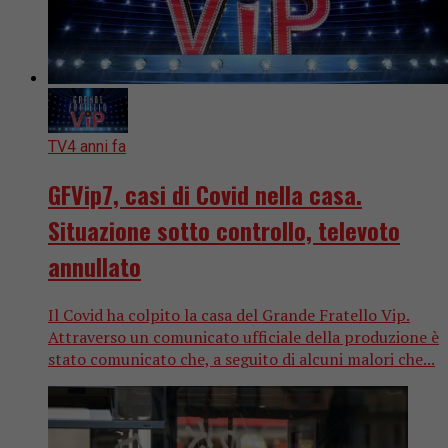
TV
4 anni fa
GFVip7, casi di Covid nella casa.
Situazione sotto controllo, televoto
annullato
Il Covid ha colpito la casa del Grande Fratello Vip.
Attraverso un comunicato ufficiale della produzione è
stato comunicato che, a seguito di alcuni malori che...