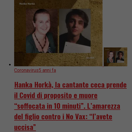
Coronavirus
5 anni fa
Hanka Horkà, la cantante ceca prende
il Covid di proposito e muore
“soffocata in 10 minuti”. L’amarezza
del figlio contro i No Vax: “l’avete
uccisa”