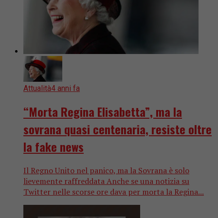
Attualità
4 anni fa
“Morta Regina Elisabetta”, ma la
sovrana quasi centenaria, resiste oltre
la fake news
Il Regno Unito nel panico, ma la Sovrana è solo
lievemente raffreddata Anche se una notizia su
Twitter nelle scorse ore dava per morta la Regina...