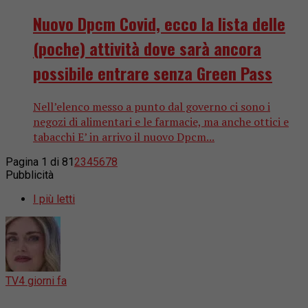
Nuovo Dpcm Covid, ecco la lista delle
(poche) attività dove sarà ancora
possibile entrare senza Green Pass
Nell’elenco messo a punto dal governo ci sono i
negozi di alimentari e le farmacie, ma anche ottici e
tabacchi E’ in arrivo il nuovo Dpcm...
Pagina 1 di 8
1
2
3
4
5
6
7
8
Pubblicità
I più letti
TV
4 giorni fa