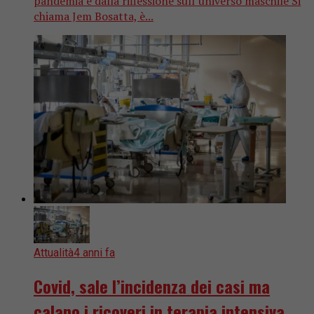
pandemia e dalla riflessione sull’universo maschile Si
chiama Jem Bosatta, è...
Attualità
4 anni fa
Covid, sale l’incidenza dei casi ma
calano i ricoveri in terapia intensiva