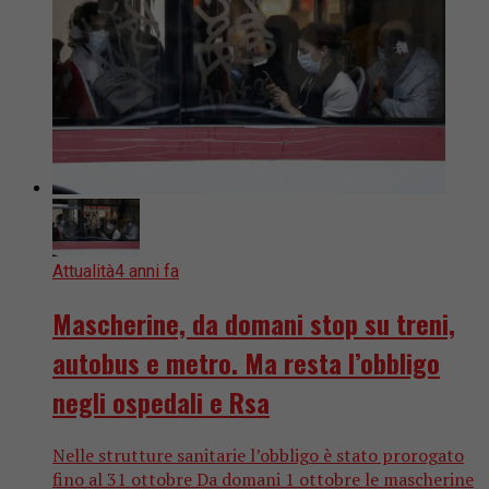
Attualità
4 anni fa
Mascherine, da domani stop su treni,
autobus e metro. Ma resta l’obbligo
negli ospedali e Rsa
Nelle strutture sanitarie l’obbligo è stato prorogato
fino al 31 ottobre Da domani 1 ottobre le mascherine