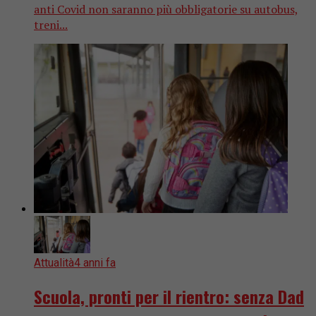
anti Covid non saranno più obbligatorie su autobus,
treni...
Attualità
4 anni fa
Scuola, pronti per il rientro: senza Dad