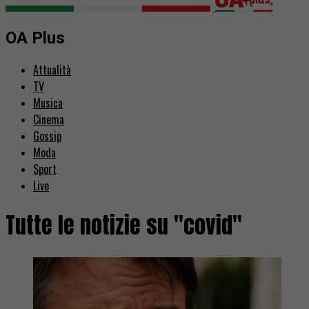
OA Plus
Attualità
TV
Musica
Cinema
Gossip
Moda
Sport
Live
Tutte le notizie su "covid"