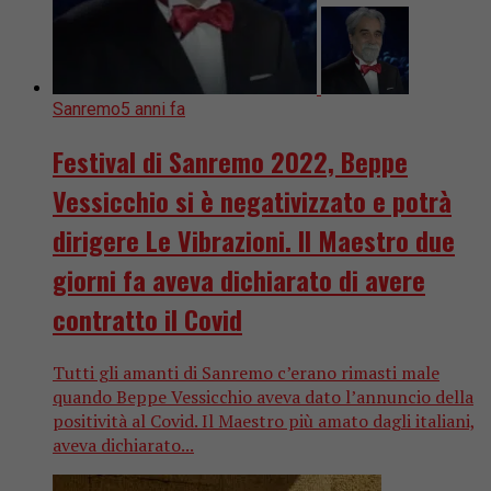
Sanremo
5 anni fa
Festival di Sanremo 2022, Beppe
Vessicchio si è negativizzato e potrà
dirigere Le Vibrazioni. Il Maestro due
giorni fa aveva dichiarato di avere
contratto il Covid
Tutti gli amanti di Sanremo c’erano rimasti male
quando Beppe Vessicchio aveva dato l’annuncio della
positività al Covid. Il Maestro più amato dagli italiani,
aveva dichiarato...