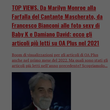
TOP VIEWS. Da Marilyn Monroe alla
Farfalla del Cantante Mascherato, da
Francesco Bianconi alle foto sexy di
Baby K e Damiano David: ecco gli
articoli più letti su OA Plus nel 2021
Boom di visualizzazioni per gli articoli di OA Plus
anche nel primo mese del 2022. Ma quali sono stati gli
articoli più letti nell’anno precedente? Scopriamolo...