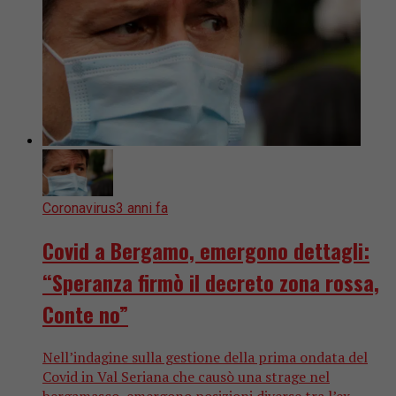
Coronavirus
3 anni fa
Covid a Bergamo, emergono dettagli:
“Speranza firmò il decreto zona rossa,
Conte no”
Nell’indagine sulla gestione della prima ondata del
Covid in Val Seriana che causò una strage nel
bergamasco, emergono posizioni diverse tra l’ex