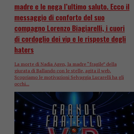
madre e le nega l’ultimo saluto. Ecco il
messaggio di conforto del suo
compagno Lorenzo Biagiarelli, i cuori
di cordoglio dei vip e le risposte degli
haters
La morte di Nadia Agen, la madre “fragile” della
giurata di Ballando con le stelle, agita il web.
Scopriamo le motivazioni Selvaggia Lucarelli ha gli
occhi...