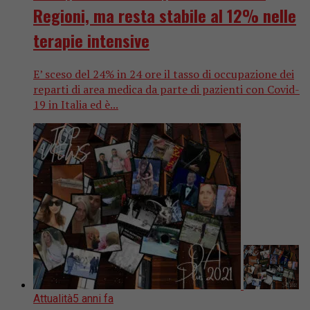
Regioni, ma resta stabile al 12% nelle
terapie intensive
E’ sceso del 24% in 24 ore il tasso di occupazione dei
reparti di area medica da parte di pazienti con Covid-
19 in Italia ed è...
Attualità
5 anni fa