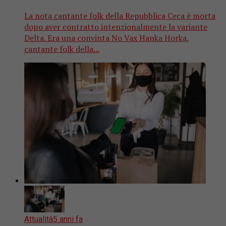
La nota cantante folk della Repubblica Ceca è morta
dopo aver contratto intenzionalmente la variante
Delta. Era una convinta No Vax Hanka Horka,
cantante folk della...
Attualità
5 anni fa