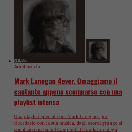
Arte
4 anni fa
Mark Lanegan 4ever. Omaggiamo il
cantante appena scomparso con una
playlist intensa
Una playlist speciale per Mark Lanegan, per
ricordarlo con la sua musica, dagli esordi grunge al
sodalizio con Isobel Campbell. Il fondatore degli