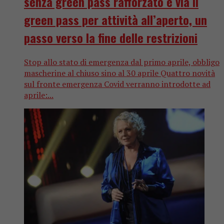
senza green pass rafforzato e via il
green pass per attività all’aperto, un
passo verso la fine delle restrizioni
Stop allo stato di emergenza dal primo aprile, obbligo
mascherine al chiuso sino al 30 aprile Quattro novità
sul fronte emergenza Covid verranno introdotte ad
aprile:...