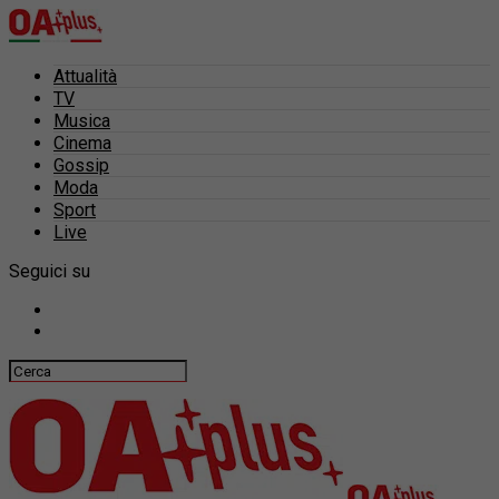
Attualità
TV
Musica
Cinema
Gossip
Moda
Sport
Live
Seguici su