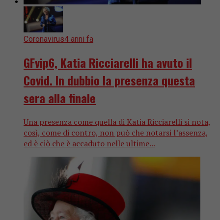
Coronavirus
4 anni fa
GFvip6, Katia Ricciarelli ha avuto il
Covid. In dubbio la presenza questa
sera alla finale
Una presenza come quella di Katia Ricciarelli si nota,
così, come di contro, non può che notarsi l’assenza,
ed è ciò che è accaduto nelle ultime...