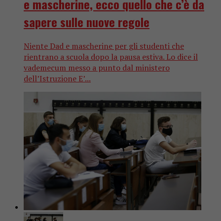
e mascherine, ecco quello che c’è da
sapere sulle nuove regole
Niente Dad e mascherine per gli studenti che
rientrano a scuola dopo la pausa estiva. Lo dice il
vademecum messo a punto dal ministero
dell’Istruzione E’...