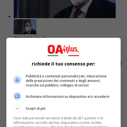
Attualità
4 anni fa
Draghi è positivo al Covid: non potrà
partecipare alle missioni diplomatiche
richiede il tuo consenso per:
in Congo e Angola
Pubblicità e contenuti personalizzati, misurazione
delle prestazioni dei contenuti e degli annunci,
ricerche sul pubblico, sviluppo di servizi
Il presidente del Consiglio, Mario Draghi, è risultato
positivo al Covid-19. La notizia arriva da fonti di
Archiviare informazioni su dispositivo e/o accedervi
Palazzo Chigi. Il presidente del Consiglio è
asintomatico, ma...
Scopri di più
I tuoi dati personali verranno trattati da 431 partner e le
informazioni raccolte dal tuo dispositivo (come cookie,