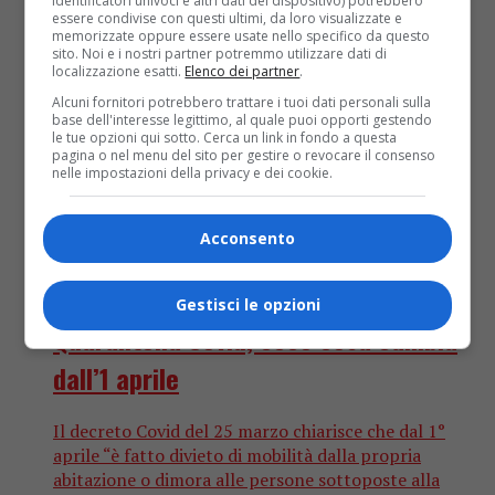
identificatori univoci e altri dati del dispositivo) potrebbero
essere condivise con questi ultimi, da loro visualizzate e
memorizzate oppure essere usate nello specifico da questo
sito. Noi e i nostri partner potremmo utilizzare dati di
localizzazione esatti.
Elenco dei partner
.
Alcuni fornitori potrebbero trattare i tuoi dati personali sulla
base dell'interesse legittimo, al quale puoi opporti gestendo
le tue opzioni qui sotto. Cerca un link in fondo a questa
pagina o nel menu del sito per gestire o revocare il consenso
nelle impostazioni della privacy e dei cookie.
Acconsento
Attualità
4 anni fa
Gestisci le opzioni
Quarantena Covid, ecco cosa cambia
dall’1 aprile
Il decreto Covid del 25 marzo chiarisce che dal 1°
aprile “è fatto divieto di mobilità dalla propria
abitazione o dimora alle persone sottoposte alla