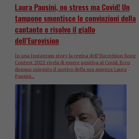
Laura Pausini, no stress ma Covid! Un
tampone smentisce le convinzioni della
cantante e risolve il giallo
dell’Eurovision
In una Instagram story la regina dell’Eurovision Song
Contest 2022 rivela di essere positiva al Covid. Ecco
dunque spiegato il motivo della sua assenza Laura
Pausini...