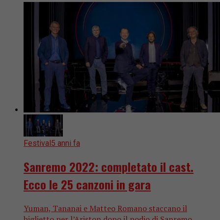
Festival
5 anni fa
Sanremo 2022: completato il cast.
Ecco le 25 canzoni in gara
Yuman, Tananai e Matteo Romano staccano il
biglietto per l’Ariston dopo il podio di Sanremo