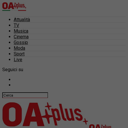
Attualità
TV
Musica
Cinema
Gossip
Moda
Sport
Live
Seguici su