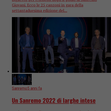
Giovani. Ecco le 25 canzoni in gara della
settantaduesima edizione del...
Sanremo
5 anni fa
Un Sanremo 2022 di larghe intese