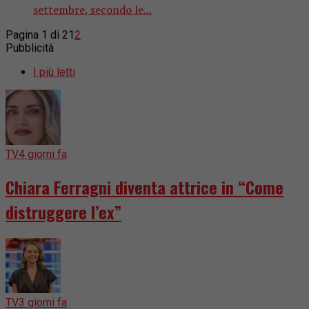
settembre, secondo le...
Pagina 1 di 2
1
2
Pubblicità
I più letti
TV
4 giorni fa
Chiara Ferragni diventa attrice in “Come
distruggere l’ex”
TV
3 giorni fa