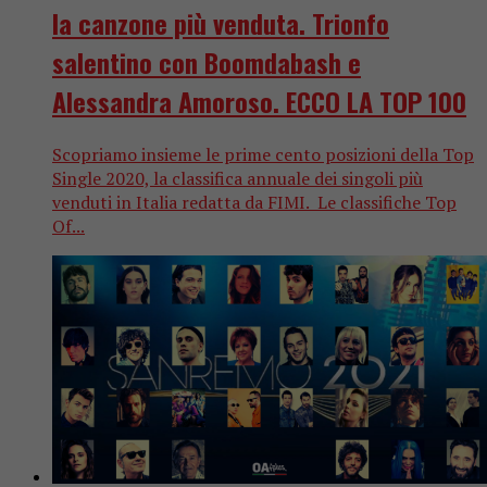
la canzone più venduta. Trionfo
salentino con Boomdabash e
Alessandra Amoroso. ECCO LA TOP 100
Scopriamo insieme le prime cento posizioni della Top
Single 2020, la classifica annuale dei singoli più
venduti in Italia redatta da FIMI. Le classifiche Top
Of...