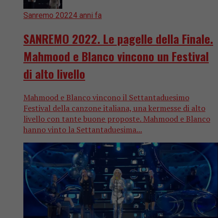
Sanremo 2022
4 anni fa
SANREMO 2022. Le pagelle della Finale.
Mahmood e Blanco vincono un Festival
di alto livello
Mahmood e Blanco vincono il Settantaduesimo
Festival della canzone italiana, una kermesse di alto
livello con tante buone proposte. Mahmood e Blanco
hanno vinto la Settantaduesima...