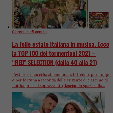
Classifiche
5 anni fa
La folle estate italiana in musica. Ecco
la TOP 100 dei tormentoni 2021 –
“RED” SELECTION (dalla 40 alla 21)
L’estate ormai ci ha abbandonati. Il freddo, purtroppo
o per fortuna a seconda delle esigenze di ciascuno di
noi, ha preso il sopravvento, lasciando spazio alla...