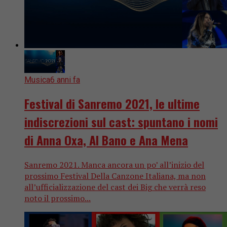
Musica
6 anni fa
Festival di Sanremo 2021, le ultime
indiscrezioni sul cast: spuntano i nomi
di Anna Oxa, Al Bano e Ana Mena
Sanremo 2021. Manca ancora un po’ all’inizio del
prossimo Festival Della Canzone Italiana, ma non
all’ufficializzazione del cast dei Big che verrà reso
noto il prossimo...