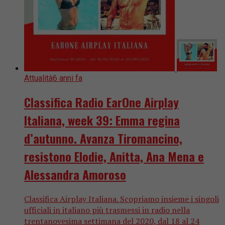
Attualità
6 anni fa
Classifica Radio EarOne Airplay
Italiana, week 39: Emma regina
d’autunno. Avanza Tiromancino,
resistono Elodie, Anitta, Ana Mena e
Alessandra Amoroso
Classifica Airplay Italiana. Scopriamo insieme i singoli
ufficiali in italiano più trasmessi in radio nella
trentanovesima settimana del 2020, dal 18 al 24