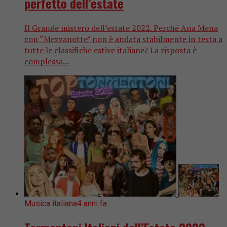
perfetto dell’estate
Il Grande mistero dell’estate 2022. Perché Ana Mena
con “Mezzanotte” non è andata stabilmente in testa a
tutte le classifiche estive italiane? La risposta è
complessa...
Musica italiana
4 anni fa