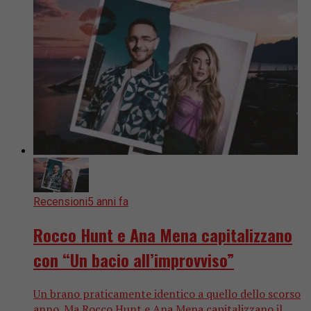
Recensioni
5 anni fa
Rocco Hunt e Ana Mena capitalizzano
con “Un bacio all’improvviso”
Un brano praticamente identico a quello dello scorso
anno. Ma Rocco Hunt e Ana Mena capitalizzano il