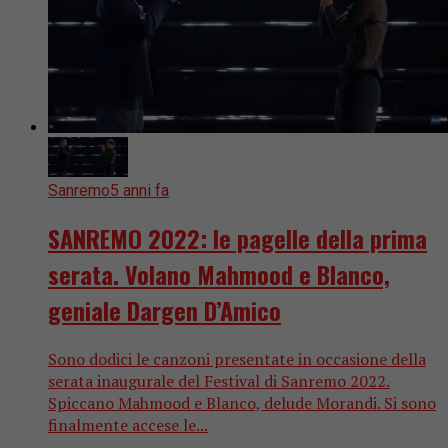
Sanremo
5 anni fa
SANREMO 2022: le pagelle della prima
serata. Volano Mahmood e Blanco,
geniale Dargen D’Amico
Sono dodici le canzoni presentate in occasione della
serata inaugurale del Festival di Sanremo 2022.
Spiccano Mahmood e Blanco, delude Morandi. Si sono
finalmente accese le...