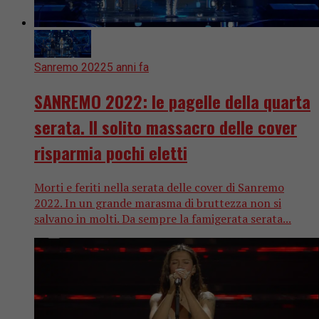
Sanremo 2022
5 anni fa
SANREMO 2022: le pagelle della quarta
serata. Il solito massacro delle cover
risparmia pochi eletti
Morti e feriti nella serata delle cover di Sanremo
2022. In un grande marasma di bruttezza non si
salvano in molti. Da sempre la famigerata serata...