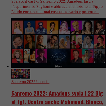
Svelato il cast di Sanremo 2022: Amadeus lascia
l’esperimento Baglioni e abbraccia la lezione di Pippo
Baudo con un cast mai così tanto vario e potente....
Sanremo 2022
5 anni fa
Sanremo 2022: Amadeus svela i 22 Big
al Tg1. Dentro anche Mahmood, Blanco,