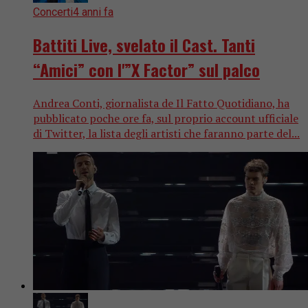
Concerti
4 anni fa
Battiti Live, svelato il Cast. Tanti
“Amici” con l'”X Factor” sul palco
Andrea Conti, giornalista de Il Fatto Quotidiano, ha
pubblicato poche ore fa, sul proprio account ufficiale
di Twitter, la lista degli artisti che faranno parte del...