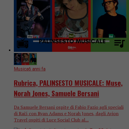
Musica
6 anni fa
Rubrica, PALINSESTO MUSICALE: Muse,
Norah Jones, Samuele Bersani
Da Samuele Bersani ospite di Fabio Fazio agli speciali
di Rai5 con Ryan Adams e Norah Jones, dagli Avion
Travel ospiti di Luce Social Club al...