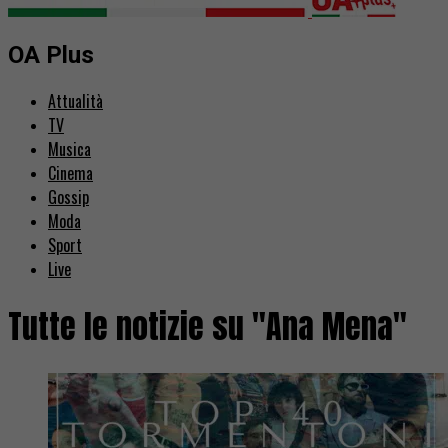
OA Plus
Attualità
TV
Musica
Cinema
Gossip
Moda
Sport
Live
Tutte le notizie su "Ana Mena"