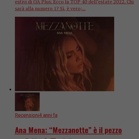
estivi di OA Plus. Ecco la TOP 40 dell’estate 2022. Chi
sarà alla numero 1? Sì, è vero;...
Recensioni
4 anni fa
Ana Mena: “Mezzanotte” è il pezzo