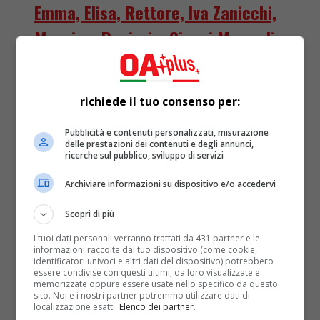
Emma, Elisa, Rettore, Iva Zanicchi,
Massimo Ranieri e Gianni Morandi
Amadeus ha appena comunicato, attraverso due
collegamenti video all’interno dell’edizione del TG1
richiede il tuo consenso per:
delle 20 condotta da Francesco Giorgino, i nomi dei
22 ‘Big’ che parteciperanno alla...
Pubblicità e contenuti personalizzati, misurazione
delle prestazioni dei contenuti e degli annunci,
ricerche sul pubblico, sviluppo di servizi
Archiviare informazioni su dispositivo e/o accedervi
Scopri di più
I tuoi dati personali verranno trattati da 431 partner e le
informazioni raccolte dal tuo dispositivo (come cookie,
identificatori univoci e altri dati del dispositivo) potrebbero
essere condivise con questi ultimi, da loro visualizzate e
memorizzate oppure essere usate nello specifico da questo
sito. Noi e i nostri partner potremmo utilizzare dati di
localizzazione esatti.
Elenco dei partner
.