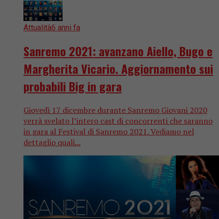
Attualità
6 anni fa
Sanremo 2021: avanzano Aiello, Bugo e
Margherita Vicario. Aggiornamento sui
probabili Big in gara
Giovedì 17 dicembre durante Sanremo Giovani 2020
verrà svelato l’intero cast di concorrenti che saranno
in gara al Festival di Sanremo 2021. Vediamo nel
dettaglio quali...