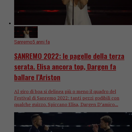
Sanremo
5 anni fa
SANREMO 2022: le pagelle della terza
serata. Elisa ancora top, Dargen fa
ballare l’Ariston
Al giro di boa si delinea più o meno il quadro del
Festival di Sanremo 2022: tanti pezzi godibili con
qualche guizzo. Spiccano Elisa, Dargen D’amico...