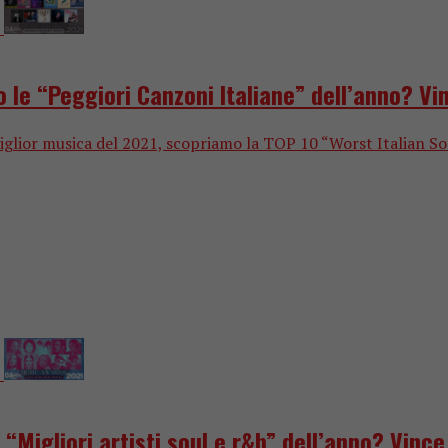
le “Peggiori Canzoni Italiane” dell’anno? V
ior musica del 2021, scopriamo la TOP 10 “Worst Italian Song”,
Migliori artisti soul e r&b” dell’anno? Vinc