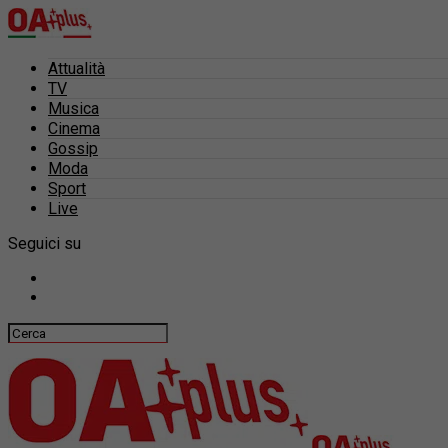
Attualità
TV
Musica
Cinema
Gossip
Moda
Sport
Live
Seguici su