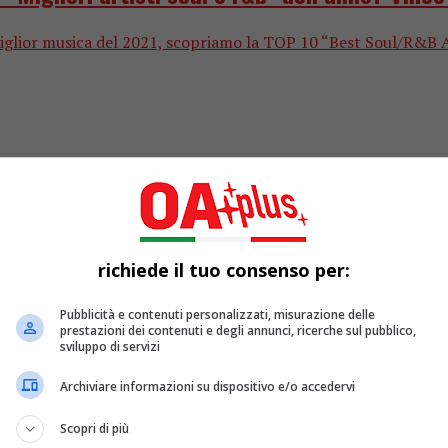
ior musica del 2021, scopriamo la TOP 10 “Best Soul/R&B Artist
richiede il tuo consenso per:
Pubblicità e contenuti personalizzati, misurazione delle
prestazioni dei contenuti e degli annunci, ricerche sul pubblico,
le “Migliori Cover Italiane” dell’anno? Vinc
sviluppo di servizi
or musica del 2021, scopriamo la TOP 10 “Best Italian Cover”, 
Archiviare informazioni su dispositivo e/o accedervi
Scopri di più