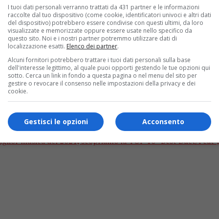
I tuoi dati personali verranno trattati da 431 partner e le informazioni
raccolte dal tuo dispositivo (come cookie, identificatori univoci e altri dati
del dispositivo) potrebbero essere condivise con questi ultimi, da loro
visualizzate e memorizzate oppure essere usate nello specifico da
questo sito. Noi e i nostri partner potremmo utilizzare dati di
localizzazione esatti.
Elenco dei partner
.
Alcuni fornitori potrebbero trattare i tuoi dati personali sulla base
dell'interesse legittimo, al quale puoi opporti gestendo le tue opzioni qui
sotto. Cerca un link in fondo a questa pagina o nel menu del sito per
gestire o revocare il consenso nelle impostazioni della privacy e dei
cookie.
i “Migliori Duetti” dell’anno? Vincono Joe B
Gestisci le opzioni
Acconsento
or musica del 2021, scopriamo la TOP 10 “Best Duet/Feat”, ovve