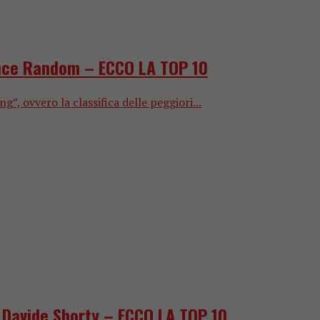
ince Random – ECCO LA TOP 10
 ovvero la classifica delle peggiori...
e Davide Shorty – ECCO LA TOP 10