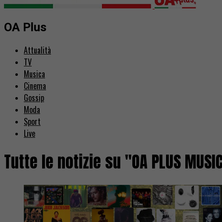
OA Plus
Attualità
TV
Musica
Cinema
Gossip
Moda
Sport
Live
Tutte le notizie su "OA PLUS MUS