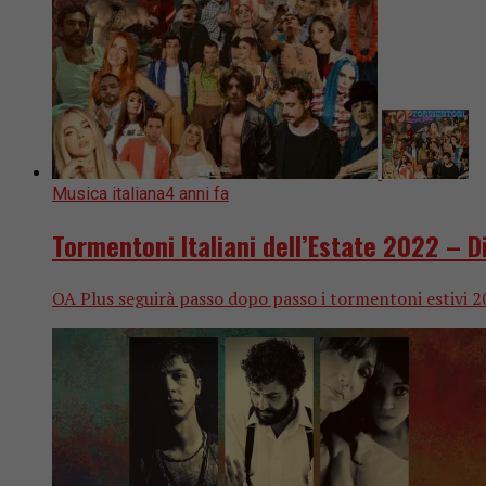
Musica italiana
4 anni fa
Tormentoni Italiani dell’Estate 2022 – D
OA Plus seguirà passo dopo passo i tormentoni estivi 2