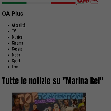
OA Plus
Attualità
TV
Musica
Cinema
Gossip
Moda
Sport
Live
Tutte le notizie su "Marina Rei"