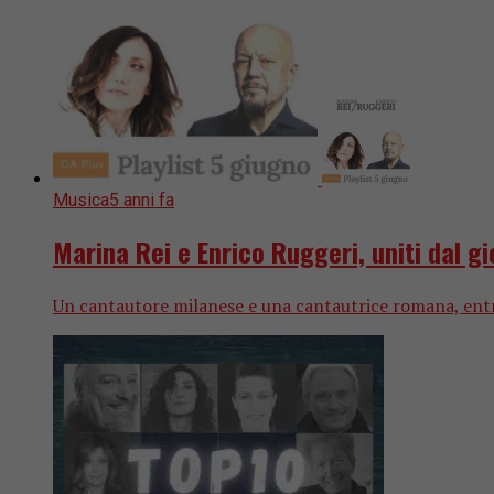
Musica
5 anni fa
Marina Rei e Enrico Ruggeri, uniti dal gi
Un cantautore milanese e una cantautrice romana, entra