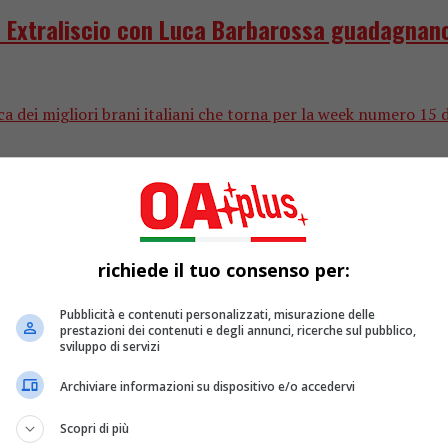
Extraliscio con Luca Barbarossa guadagnano 
ica dei migliori brani italiani che torna per la week numero 15 
richiede il tuo consenso per:
Pubblicità e contenuti personalizzati, misurazione delle
prestazioni dei contenuti e degli annunci, ricerche sul pubblico,
sviluppo di servizi
Archiviare informazioni su dispositivo e/o accedervi
Scopri di più
 al fotografo delle stelle della musica un d