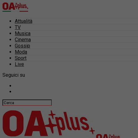
Attualità
TV
Musica
Cinema
Gossip
Moda
Sport
Live
Seguici su