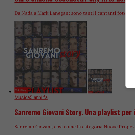
Da Nada a Mark Lanegan: sono tanti i cantanti fotograf
Musica
5 anni fa
Sanremo Giovani Story. Una playlist per i 
Sanremo Giovani, così come la categoria Nuove Proposte 