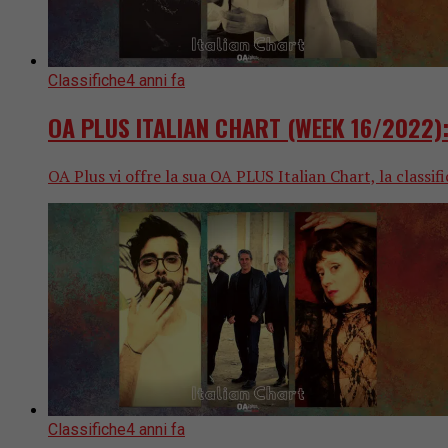
Classifiche
4 anni fa
OA PLUS ITALIAN CHART (WEEK 16/2022): s
OA Plus vi offre la sua OA PLUS Italian Chart, la classif
Classifiche
4 anni fa