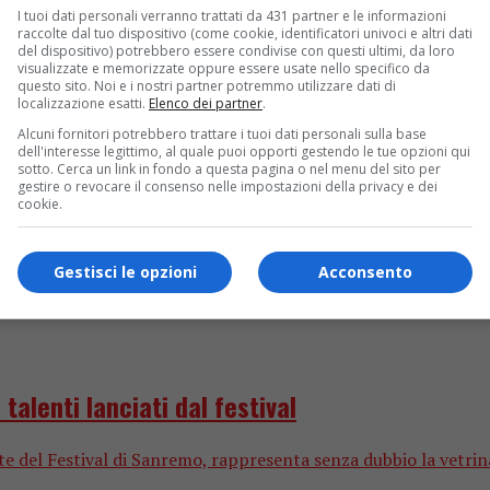
I tuoi dati personali verranno trattati da 431 partner e le informazioni
raccolte dal tuo dispositivo (come cookie, identificatori univoci e altri dati
ati da Simone Cecchetti. Su Sky Arte, lunedì 14 marzo, andrà 
del dispositivo) potrebbero essere condivise con questi ultimi, da loro
visualizzate e memorizzate oppure essere usate nello specifico da
questo sito. Noi e i nostri partner potremmo utilizzare dati di
localizzazione esatti.
Elenco dei partner
.
Alcuni fornitori potrebbero trattare i tuoi dati personali sulla base
dell'interesse legittimo, al quale puoi opporti gestendo le tue opzioni qui
sotto. Cerca un link in fondo a questa pagina o nel menu del sito per
gestire o revocare il consenso nelle impostazioni della privacy e dei
cookie.
Gestisci le opzioni
Acconsento
talenti lanciati dal festival
del Festival di Sanremo, rappresenta senza dubbio la vetrina p