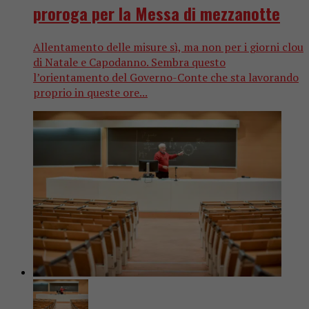
proroga per la Messa di mezzanotte
Allentamento delle misure sì, ma non per i giorni clou
di Natale e Capodanno. Sembra questo
l’orientamento del Governo-Conte che sta lavorando
proprio in queste ore...