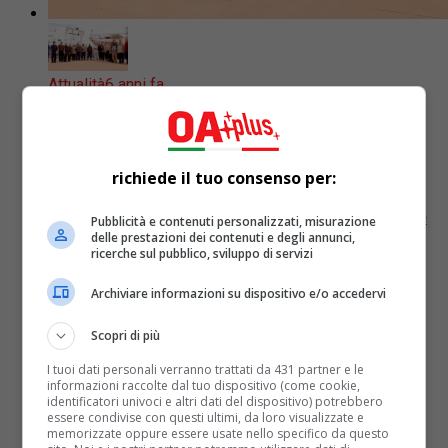
Attualità
6 anni fa
Liberati i pescatori prigionieri in Libia
da oltre 100 giorni
richiede il tuo consenso per:
I 108 lunghissimi giorni di prigionia sono finalmente
Pubblicità e contenuti personalizzati, misurazione
finiti e con loro l’incubo di non poter più rivedere e
delle prestazioni dei contenuti e degli annunci,
ricerche sul pubblico, sviluppo di servizi
riabbracciare le famiglie. Un regalo di Natale...
Archiviare informazioni su dispositivo e/o accedervi
Scopri di più
I tuoi dati personali verranno trattati da 431 partner e le
informazioni raccolte dal tuo dispositivo (come cookie,
identificatori univoci e altri dati del dispositivo) potrebbero
essere condivise con questi ultimi, da loro visualizzate e
memorizzate oppure essere usate nello specifico da questo