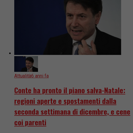
Attualità
6 anni fa
Conte ha pronto il piano salva-Natale:
regioni aperte e spostamenti dalla
seconda settimana di dicembre, e cene
coi parenti