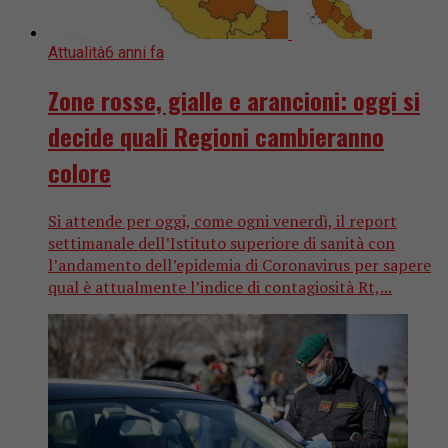
Attualità
6 anni fa
Zone rosse, gialle e arancioni: oggi si
decide quali Regioni cambieranno
colore
Si attende per oggi, come ogni venerdì, il report
settimanale dell’Istituto superiore di sanità con
l’andamento dell’epidemia di Coronavirus per sapere
qual è attualmente l’indice di contagiosità Rt,...