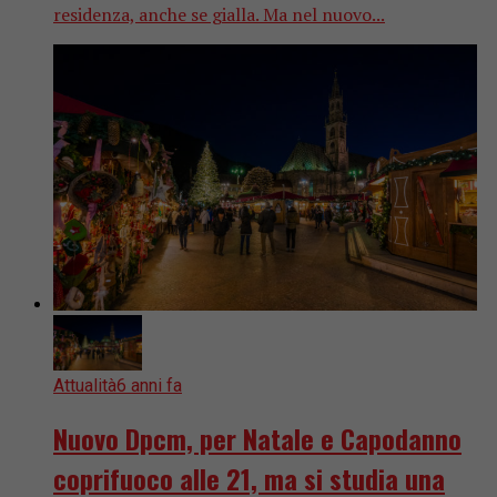
residenza, anche se gialla. Ma nel nuovo...
Attualità
6 anni fa
Nuovo Dpcm, per Natale e Capodanno
coprifuoco alle 21, ma si studia una