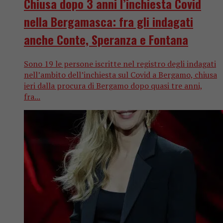
Chiusa dopo 3 anni l’inchiesta Covid
nella Bergamasca: fra gli indagati
anche Conte, Speranza e Fontana
Sono 19 le persone iscritte nel registro degli indagati
nell’ambito dell’inchiesta sul Covid a Bergamo, chiusa
ieri dalla procura di Bergamo dopo quasi tre anni,
fra...