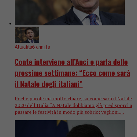
Attualità
6 anni fa
Conte interviene all’Anci e parla delle
prossime settimane: “Ecco come sarà
il Natale degli italiani”
Poche parole ma molto chiare, su come sarà il Natale
2020 dell’Italia. “A Natale dobbiamo già predisporci a
passare le festività in modo più sobrio: veglioni,...