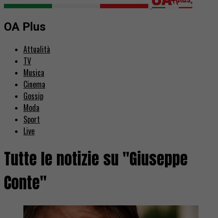
OA Plus
Attualità
TV
Musica
Cinema
Gossip
Moda
Sport
Live
Tutte le notizie su "Giuseppe
Conte"