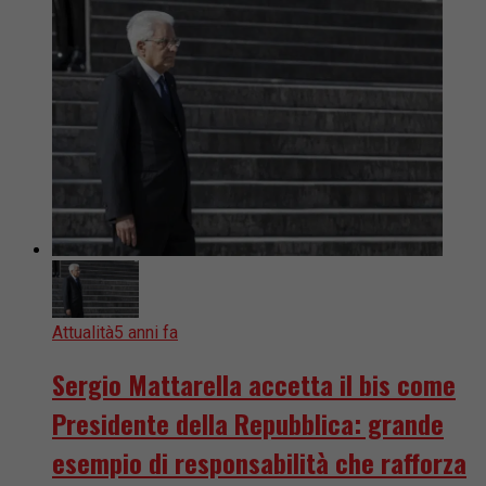
Attualità
5 anni fa
Sergio Mattarella accetta il bis come
Presidente della Repubblica: grande
esempio di responsabilità che rafforza