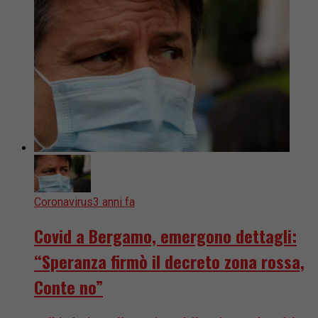
Coronavirus
3 anni fa
Covid a Bergamo, emergono dettagli:
“Speranza firmò il decreto zona rossa,
Conte no”