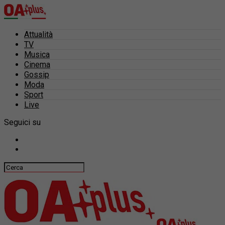
Attualità
TV
Musica
Cinema
Gossip
Moda
Sport
Live
Seguici su