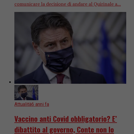
comunicare la decisione di andare al Quirinale a...
Attualità
6 anni fa
Vaccino anti Covid obbligatorio? E’
dibattito al governo, Conte non lo