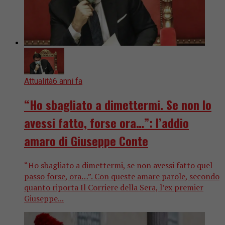
Attualità
6 anni fa
“Ho sbagliato a dimettermi. Se non lo
avessi fatto, forse ora…”: l’addio
amaro di Giuseppe Conte
“Ho sbagliato a dimettermi, se non avessi fatto quel
passo forse, ora…”. Con queste amare parole, secondo
quanto riporta Il Corriere della Sera, l’ex premier
Giuseppe...