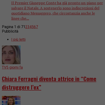
Il Premier Giuseppe Conte ha già pronto un piano per
salvare il Natale. A sostenerlo sono indiscrezioni del
quotidiano Messaggero, che circostanzia anche le
linee che...
Pagina 1 di 7
1
2
3
4
5
6
7
Pubblicità
I più letti
TV
5 giorni fa
Chiara Ferragni diventa attrice in “Come
distruggere l’ex”