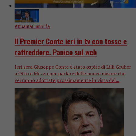
Attualità
6 anni fa
Il Premier Conte ieri in tv con tosse e
raffreddore. Panico sul web
Ieri sera Giuseppe Conte è stato ospite di Lilli Gruber
a Otto e Mezzo per parlare delle nuove misure che
verranno adottate prossimamente in vista del...