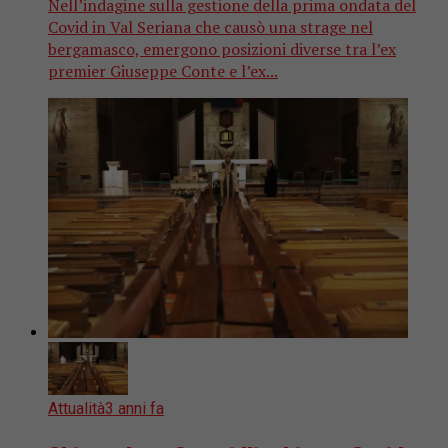
Nell’indagine sulla gestione della prima ondata del
Covid in Val Seriana che causò una strage nel
bergamasco, emergono posizioni diverse tra l’ex
premier Giuseppe Conte e l’ex...
Attualità
3 anni fa