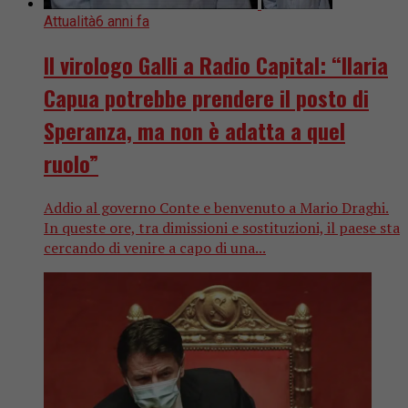
Attualità
6 anni fa
Il virologo Galli a Radio Capital: “Ilaria
Capua potrebbe prendere il posto di
Speranza, ma non è adatta a quel
ruolo”
Addio al governo Conte e benvenuto a Mario Draghi.
In queste ore, tra dimissioni e sostituzioni, il paese sta
cercando di venire a capo di una...