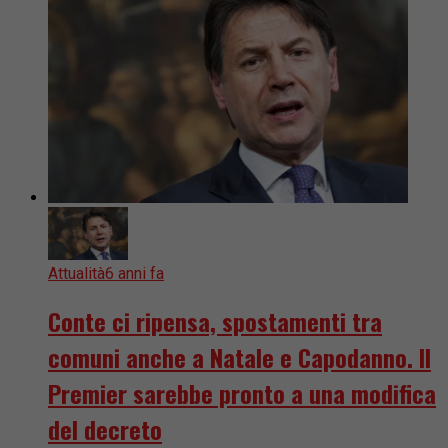
Attualità
6 anni fa
Conte ci ripensa, spostamenti tra
comuni anche a Natale e Capodanno. Il
Premier sarebbe pronto a una modifica
del decreto