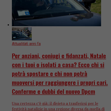
Attualità
6 anni fa
Per anziani, coniugi e fidanzati, Natale
con i tuoi o isolati a casa? Ecco chi si
potrà spostare e chi non potrà
muoversi per raggiungere i propri cari.
Conferme e dubbi del nuovo Dpcm
Una certezza c’è già: il divieto a trasferirsi per le
festività natalizie in una regione diversa da quella di