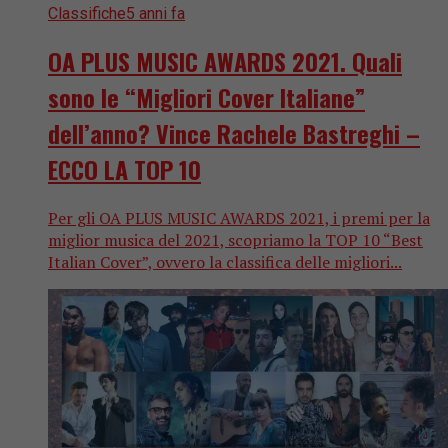
Classifiche
5 anni fa
OA PLUS MUSIC AWARDS 2021. Quali
sono le “Migliori Cover Italiane”
dell’anno? Vince Rachele Bastreghi –
ECCO LA TOP 10
Per gli OA PLUS MUSIC AWARDS 2021, i premi per la
miglior musica del 2021, scopriamo la TOP 10 “Best
Italian Cover”, ovvero la classifica delle migliori...