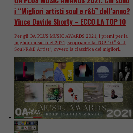
OA PLUS MUSIC AWARDS 2021. Chi sono
i “Migliori artisti soul e r&b” dell’anno?
Vince Davide Shorty – ECCO LA TOP 10
Per gli OA PLUS MUSIC AWARDS 2021, i premi per la
miglior musica del 2021, scopriamo la TOP 10 “Best
Soul/R&B Artist”, ovvero la classifica dei migliori...