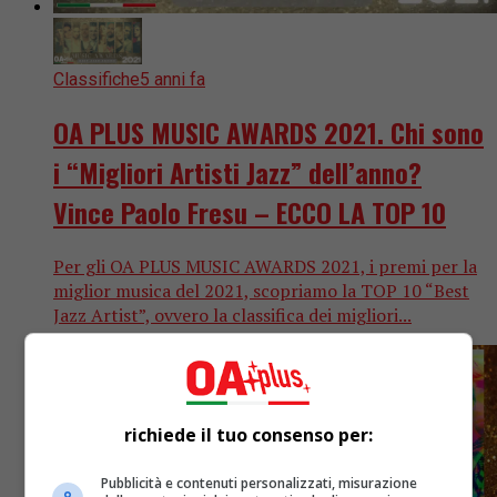
Classifiche
5 anni fa
OA PLUS MUSIC AWARDS 2021. Chi sono
i “Migliori Artisti Jazz” dell’anno?
Vince Paolo Fresu – ECCO LA TOP 10
Per gli OA PLUS MUSIC AWARDS 2021, i premi per la
miglior musica del 2021, scopriamo la TOP 10 “Best
Jazz Artist”, ovvero la classifica dei migliori...
richiede il tuo consenso per:
Pubblicità e contenuti personalizzati, misurazione