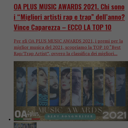
OA PLUS MUSIC AWARDS 2021. Chi sono
i “Migliori artisti rap e trap” dell’anno?
Vince Caparezza – ECCO LA TOP 10
Per gli OA PLUS MUSIC AWARDS 2021, i premi per la
miglior musica del 2021, scopriamo la TOP 10 “Best
Rap/Trap Artist”, ovvero la classifica dei migliori...