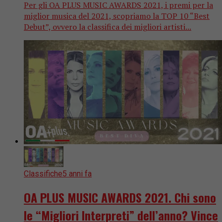
Per gli OA PLUS MUSIC AWARDS 2021, i premi per la
miglior musica del 2021, scopriamo la TOP 10 “Best
Debut”, ovvero la classifica dei migliori artisti...
Classifiche
5 anni fa
OA PLUS MUSIC AWARDS 2021. Chi sono
le “Migliori Interpreti” dell’anno? Vince