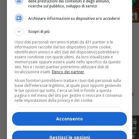
delle prestazioni dei contenuti e degli annunci,
ricerche sul pubblico, sviluppo di servizi
Archiviare informazioni su dispositivo e/o accedervi
Scopri di più
Classifiche
5 anni fa
I tuoi dati personali verranno trattati da 431 partner e le
informazioni raccolte dal tuo dispositivo (come cookie,
identificatori univoci e altri dati del dispositivo) potrebbero
OA PLUS MUSIC AWARDS 2021. Quali
essere condivise con questi ultimi, da loro visualizzate e
memorizzate oppure essere usate nello specifico da questo
sono i “Migliori Successi” dell’anno?
sito. Noi e i nostri partner potremmo utilizzare dati di
localizzazione esatti.
Elenco dei partner
.
Vincono i Måneskin – ECCO LA TOP 10
Alcuni fornitori potrebbero trattare i tuoi dati personali sulla
base dell'interesse legittimo, al quale puoi opporti gestendo
le tue opzioni qui sotto. Cerca un link in fondo a questa
Per gli OA PLUS MUSIC AWARDS 2021, i premi per la
pagina o nel menu del sito per gestire o revocare il consenso
miglior musica del 2021, scopriamo la TOP 10 “Best
nelle impostazioni della privacy e dei cookie.
Success”, ovvero la classifica dei migliori artisti...
Acconsento
Gestisci le opzioni