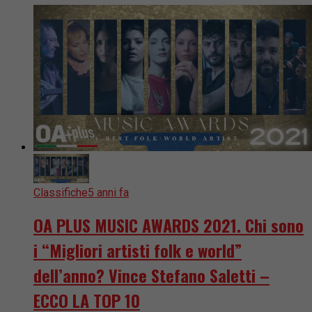
Classifiche
5 anni fa
OA PLUS MUSIC AWARDS 2021. Chi sono
i “Migliori artisti folk e world”
dell’anno? Vince Stefano Saletti –
ECCO LA TOP 10