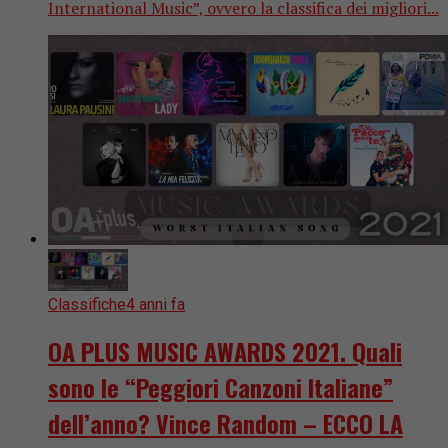
International Music”, ovvero la classifica dei migliori...
Classifiche
4 anni fa
OA PLUS MUSIC AWARDS 2021. Quali
sono le “Peggiori Canzoni Italiane”
dell’anno? Vince Random – ECCO LA