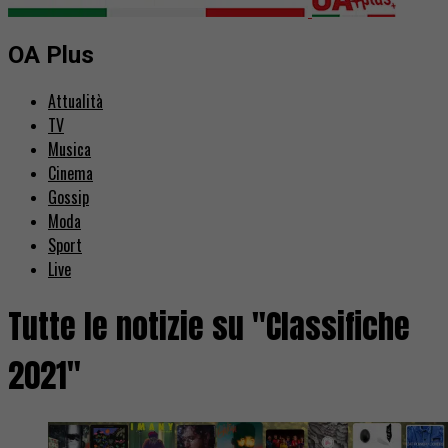
OA Plus
Attualità
TV
Musica
Cinema
Gossip
Moda
Sport
Live
Tutte le notizie su "Classifiche
2021"