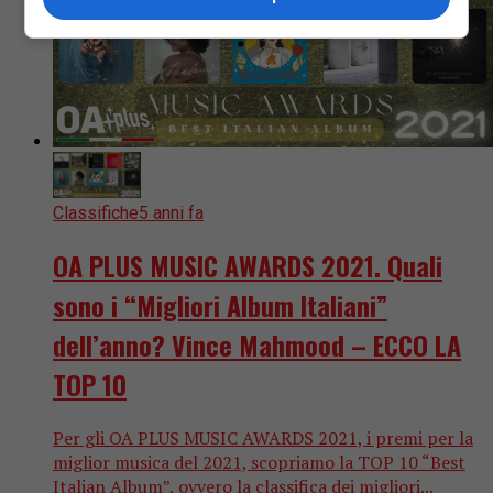
Classifiche
5 anni fa
OA PLUS MUSIC AWARDS 2021. Quali
sono i “Migliori Album Italiani”
dell’anno? Vince Mahmood – ECCO LA
TOP 10
Per gli OA PLUS MUSIC AWARDS 2021, i premi per la
miglior musica del 2021, scopriamo la TOP 10 “Best
Italian Album”, ovvero la classifica dei migliori...