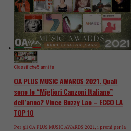
Classifiche
5 anni fa
OA PLUS MUSIC AWARDS 2021. Quali
sono le “Migliori Canzoni Italiane”
dell’anno? Vince Buzzy Lao – ECCO LA
TOP 10
Per gli OA PLUS MUSIC AWARDS 2021, i premi per la