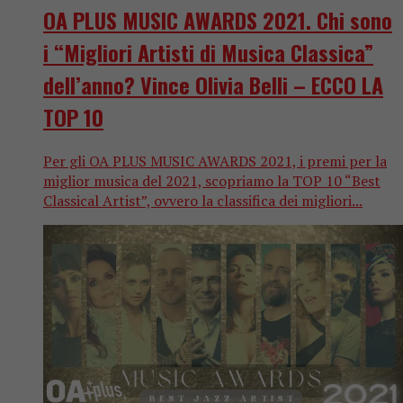
OA PLUS MUSIC AWARDS 2021. Chi sono
i “Migliori Artisti di Musica Classica”
dell’anno? Vince Olivia Belli – ECCO LA
TOP 10
Per gli OA PLUS MUSIC AWARDS 2021, i premi per la
miglior musica del 2021, scopriamo la TOP 10 “Best
Classical Artist”, ovvero la classifica dei migliori...