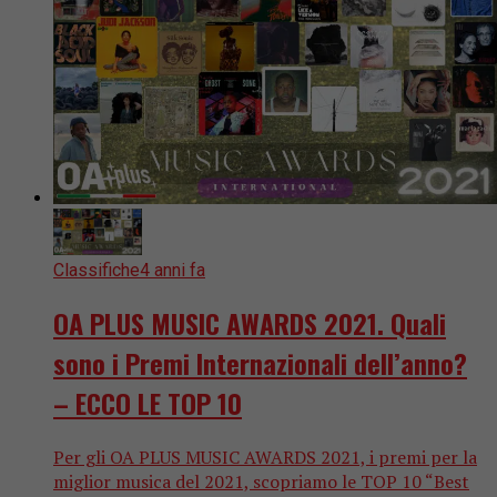
Classifiche
4 anni fa
OA PLUS MUSIC AWARDS 2021. Quali
sono i Premi Internazionali dell’anno?
– ECCO LE TOP 10
Per gli OA PLUS MUSIC AWARDS 2021, i premi per la
miglior musica del 2021, scopriamo le TOP 10 “Best