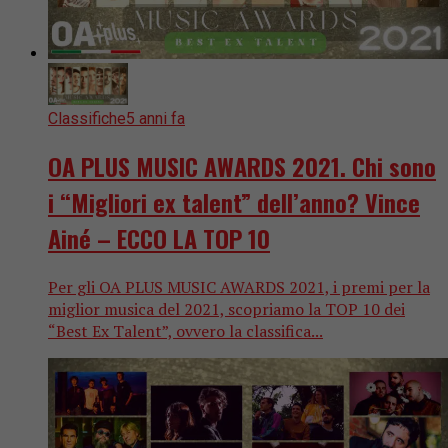
Classifiche
5 anni fa
OA PLUS MUSIC AWARDS 2021. Chi sono
i “Migliori ex talent” dell’anno? Vince
Ainé – ECCO LA TOP 10
Per gli OA PLUS MUSIC AWARDS 2021, i premi per la
miglior musica del 2021, scopriamo la TOP 10 dei
“Best Ex Talent”, ovvero la classifica...