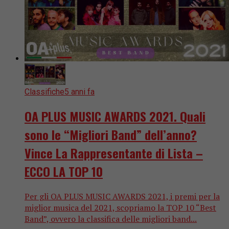
Classifiche
5 anni fa
OA PLUS MUSIC AWARDS 2021. Quali
sono le “Migliori Band” dell’anno?
Vince La Rappresentante di Lista –
ECCO LA TOP 10
Per gli OA PLUS MUSIC AWARDS 2021, i premi per la
miglior musica del 2021, scopriamo la TOP 10 “Best
Band”, ovvero la classifica delle migliori band...