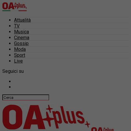
Attualità
TV
Musica
Cinema
Gossip
Moda
Sport
Live
Seguici su