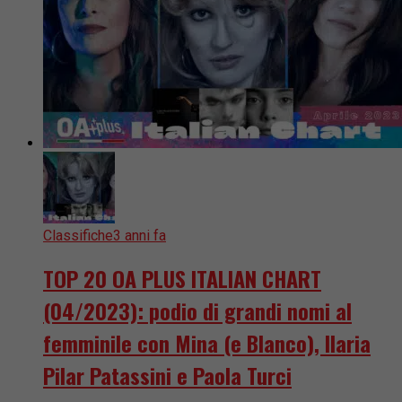
Classifiche
3 anni fa
TOP 20 OA PLUS ITALIAN CHART
(04/2023): podio di grandi nomi al
femminile con Mina (e Blanco), Ilaria
Pilar Patassini e Paola Turci