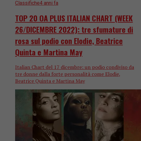
Classifiche
4 anni fa
TOP 20 OA PLUS ITALIAN CHART (WEEK
26/DICEMBRE 2022): tre sfumature di
rosa sul podio con Elodie, Beatrice
Quinta e Martina May
Italian Chart del 17 dicembre: un podio condiviso da
tre donne dalla forte personalità come Elodie,
Beatrice Quinta e Martina May