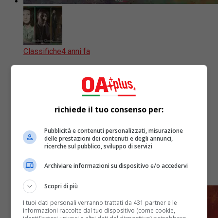
Classifiche
4 anni fa
TOP 20 OA PLUS ITALIAN CHART (WEEK
27/DICEMBRE 2022): classe sul podio
con Carmine Tundo, Miglio, Clavdio e
richiede il tuo consenso per:
Malika Ayane
Pubblicità e contenuti personalizzati, misurazione
delle prestazioni dei contenuti e degli annunci,
ricerche sul pubblico, sviluppo di servizi
Italian Chart del 31 dicembre: c'è la vera classe sul
podio con Carmine Tundo, Miglio e il duetto di
Archiviare informazioni su dispositivo e/o accedervi
Clavdio & Malika Ayane
Scopri di più
I tuoi dati personali verranno trattati da 431 partner e le
informazioni raccolte dal tuo dispositivo (come cookie,