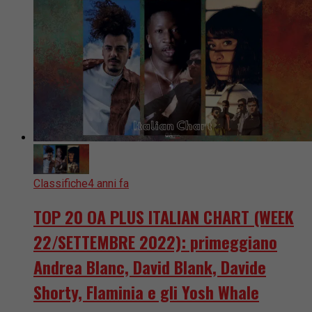
Classifiche
4 anni fa
TOP 20 OA PLUS ITALIAN CHART (WEEK
22/SETTEMBRE 2022): primeggiano
Andrea Blanc, David Blank, Davide
Shorty, Flaminia e gli Yosh Whale