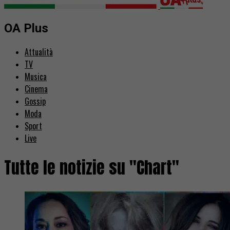
OA Plus
Attualità
TV
Musica
Cinema
Gossip
Moda
Sport
Live
Tutte le notizie su "Chart"