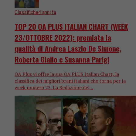
Classifiche
4 anni fa
TOP 20 OA PLUS ITALIAN CHART (WEEK
23/OTTOBRE 2022): premiata la
qualità di Andrea Laszlo De Simone,
Roberta Giallo e Susanna Parigi
OA Plus vi offre la sua OA PLUS Italian Chart, la
classifica dei migliori brani italiani che torna per la
week numero 23. La Redazione del...