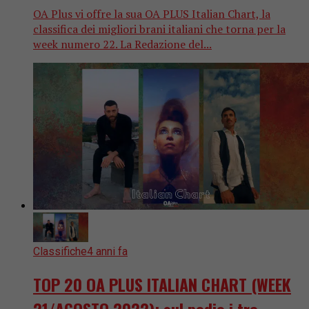
OA Plus vi offre la sua OA PLUS Italian Chart, la
classifica dei migliori brani italiani che torna per la
week numero 22. La Redazione del...
Classifiche
4 anni fa
TOP 20 OA PLUS ITALIAN CHART (WEEK
21/AGOSTO 2022): sul podio i tre