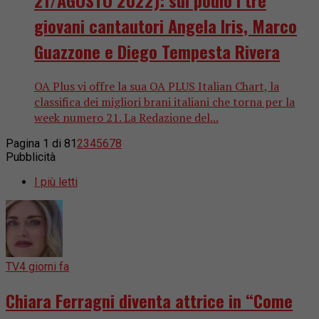
giovani cantautori Angela Iris, Marco
Guazzone e Diego Tempesta Rivera
OA Plus vi offre la sua OA PLUS Italian Chart, la
classifica dei migliori brani italiani che torna per la
week numero 21. La Redazione del...
Pagina 1 di 8
1
2
3
4
5
6
7
8
Pubblicità
I più letti
TV
4 giorni fa
Chiara Ferragni diventa attrice in “Come