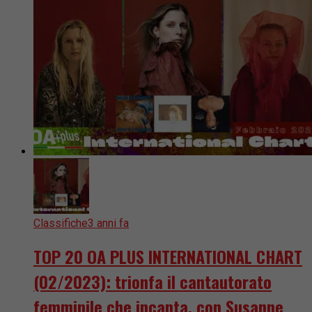
Classifiche
3 anni fa
TOP 20 OA PLUS INTERNATIONAL CHART
(02/2023): trionfa il cantautorato
femminile che incanta, con Susanne