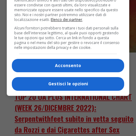
identificatori univoci e altri dati del dispositivo) potrebbero
essere condivise con questi ultimi, da loro visualizzate e
memorizzate oppure essere usate nello specifico da questo
sito. Noi e i nostri partner potremmo utilizzare dati di
localizzazione esatti.
Elenco dei partner
.
Alcuni fornitori potrebbero trattare i tuoi dati personali sulla
base dell'interesse legittimo, al quale puoi opporti gestendo
le tue opzioni qui sotto. Cerca un link in fondo a questa
pagina o nel menu del sito per gestire o revocare il consenso
nelle impostazioni della privacy e dei cookie.
Acconsento
Classifiche
4 anni fa
Gestisci le opzioni
TOP 20 OA PLUS INTERNATIONAL CHART
(WEEK 26/DICEMBRE 2022):
Serpentwithfeet subito in vetta seguito
da Rozzi e dai Cigarettes after Sex