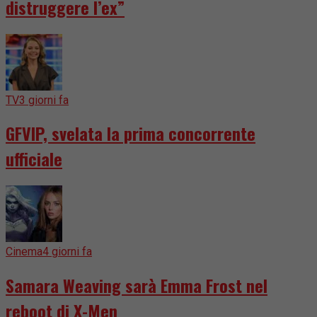
distruggere l’ex”
TV
3 giorni fa
GFVIP, svelata la prima concorrente
ufficiale
Cinema
4 giorni fa
Samara Weaving sarà Emma Frost nel
reboot di X-Men