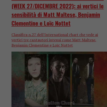
(WEEK 27/DICEMBRE 2022): ai vertici le
sensibilità di Matt Maltese, Benjamin
Clementine e Loïc Nottet
Classifica n.27 dell'International chart che vede ai
vertici tre cantautori intensi come Matt Maltese,
Benjamin Clementine e Loïc Nottet