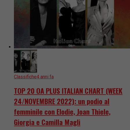
Classifiche
4 anni fa
TOP 20 OA PLUS ITALIAN CHART (WEEK
24/NOVEMBRE 2022): un podio al
femminile con Elodie, Joan Thiele,
Giorgia e Camilla Magli