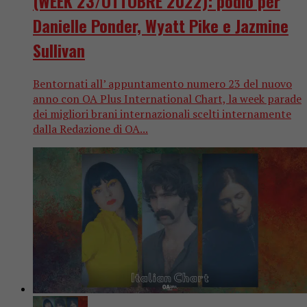
(WEEK 23/OTTOBRE 2022): podio per
Danielle Ponder, Wyatt Pike e Jazmine
Sullivan
Bentornati all’ appuntamento numero 23 del nuovo
anno con OA Plus International Chart, la week parade
dei migliori brani internazionali scelti internamente
dalla Redazione di OA...