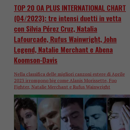
TOP 20 OA PLUS INTERNATIONAL CHART
(04/2023): tre intensi duetti in vetta
con Silvia Pérez Cruz, Natalia
Lafourcade, Rufus Wainwright, John
Legend, Natalie Merchant e Abena
Koomson-Davis
Nella classifica delle migliori canzoni estere di Aprile
2023 irrompono big come Alanis Morissette, Foo
Fighter, Natalie Merchant e Rufus Wainwright