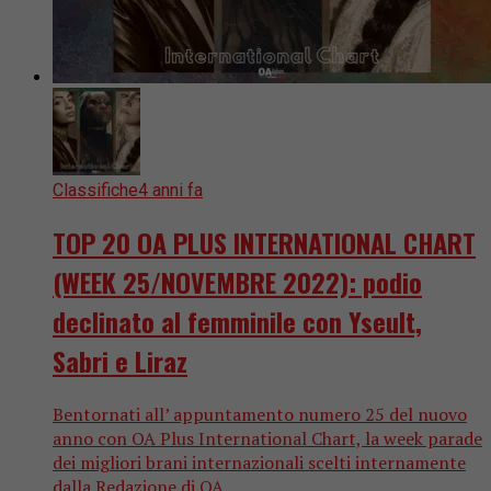
Classifiche
4 anni fa
TOP 20 OA PLUS INTERNATIONAL CHART
(WEEK 25/NOVEMBRE 2022): podio
declinato al femminile con Yseult,
Sabri e Liraz
Bentornati all’ appuntamento numero 25 del nuovo
anno con OA Plus International Chart, la week parade
dei migliori brani internazionali scelti internamente
dalla Redazione di OA...