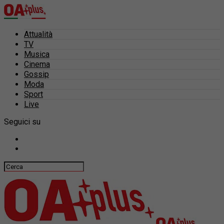
Attualità
TV
Musica
Cinema
Gossip
Moda
Sport
Live
Seguici su