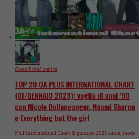
Classifiche
3 anni fa
TOP 20 OA PLUS INTERNATIONAL CHART
(01/GENNAIO 2023): voglia di anni ’90
con Nicole Dollanganger, Naomi Sharon
e Everything but the girl
Nell'International Chart di gennaio 2023 suoni, mode