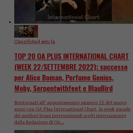
Classifiche
4 anni fa
TOP 20 OA PLUS INTERNATIONAL CHART
(WEEK 22/SETTEMBRE 2022): successo
per Alice Boman, Perfume Genius,
Moby, Serpentwithfeet e BlauBird
Bentornati all’ appuntamento numero 22 del nuovo
anno con OA Plus International Chart, la week parade
dei migliori brani internazionali scelti internamente
dalla Redazione di OA...