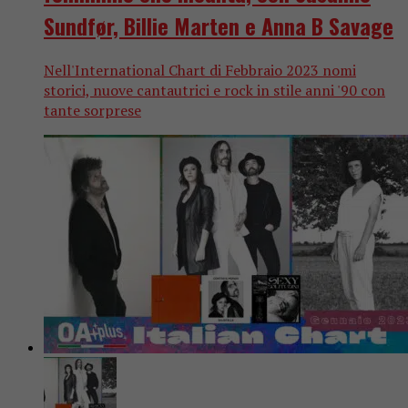
Sundfør, Billie Marten e Anna B Savage
Nell'International Chart di Febbraio 2023 nomi
storici, nuove cantautrici e rock in stile anni '90 con
tante sorprese