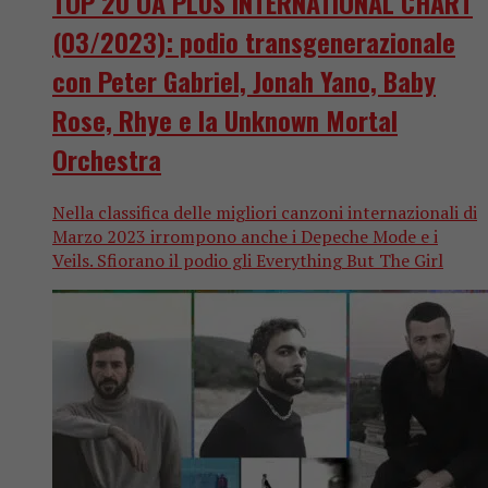
TOP 20 OA PLUS INTERNATIONAL CHART
(03/2023): podio transgenerazionale
con Peter Gabriel, Jonah Yano, Baby
Rose, Rhye e la Unknown Mortal
Orchestra
Nella classifica delle migliori canzoni internazionali di
Marzo 2023 irrompono anche i Depeche Mode e i
Veils. Sfiorano il podio gli Everything But The Girl