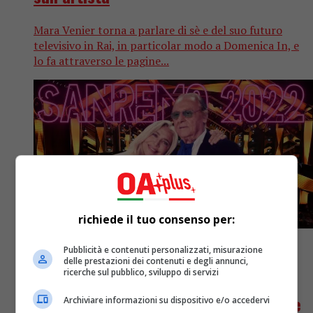
Mara Venier torna a parlare di sè e del suo futuro
televisivo in Rai, in particolar modo a Domenica In, e
lo fa attraverso le pagine...
richiede il tuo consenso per:
Pubblicità e contenuti personalizzati, misurazione
delle prestazioni dei contenuti e degli annunci,
Musica
5 anni fa
ricerche sul pubblico, sviluppo di servizi
Sanremo 2022: Ipotesi Renzo Arbore e
Archiviare informazioni su dispositivo e/o accedervi