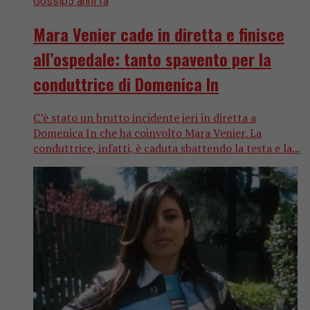
Gossip
5 anni fa
Mara Venier cade in diretta e finisce
all’ospedale: tanto spavento per la
conduttrice di Domenica In
C’è stato un brutto incidente ieri in diretta a
Domenica In che ha coinvolto Mara Venier. La
conduttrice, infatti, è caduta sbattendo la testa e la...