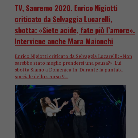
TV, Sanremo 2020. Enrico Nigiotti
criticato da Selvaggia Lucarelli,
sbotta: «Siete acide, fate più l’amore».
Interviene anche Mara Maionchi
Enrico Nigiotti criticato da Selvaggia Lucarelli: «Non
sarebbe stato meglio prendersi una pausa?». Lui
sbotta Siamo a Domenica In. Durante la puntata
speciale dello scorso 9...