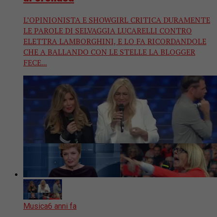
L’OPINIONISTA E SHOWGIRL CRITICA DURAMENTE
LE PAROLE DI SELVAGGIA LUCARELLI CONTRO
ELETTRA LAMBORGHINI, E LO FA RICORDANDOLE
CHE A BALLANDO CON LE STELLE LA BLOGGER
FECE...
Musica
6 anni fa