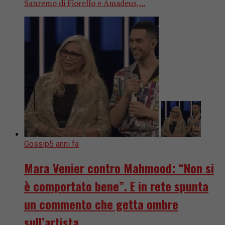
Sanremo di Fiorello e Amadeus,...
Gossip
5 anni fa
Mara Venier contro Mahmood: “Non si
è comportato bene”. E in rete spunta
un commento che getta ombre
sull’artista