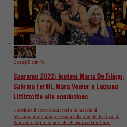
Gossip
5 anni fa
Sanremo 2022: Ipotesi Maria De Filippi,
Sabrina Ferilli, Mara Venier e Luciana
Littizzetto alla conduzione
Continua il totoconduttori e la marcia di
avvicinamento alla prossima edizione del Festival di
Sanremo. Dopo la parziale chiusura ad un terzo