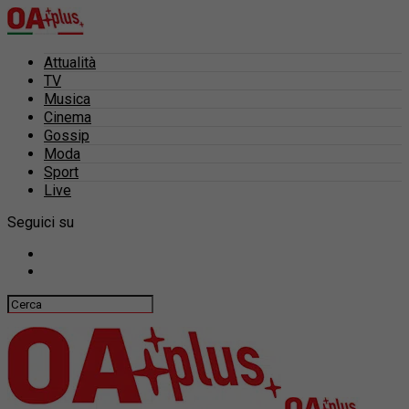
Attualità
TV
Musica
Cinema
Gossip
Moda
Sport
Live
Seguici su