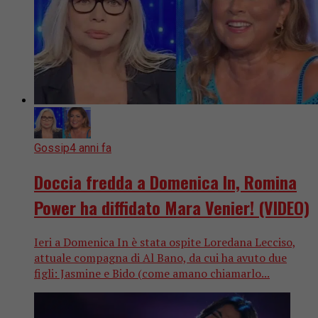
Gossip
4 anni fa
Doccia fredda a Domenica In, Romina
Power ha diffidato Mara Venier! (VIDEO)
Ieri a Domenica In è stata ospite Loredana Lecciso,
attuale compagna di Al Bano, da cui ha avuto due
figli: Jasmine e Bido (come amano chiamarlo...