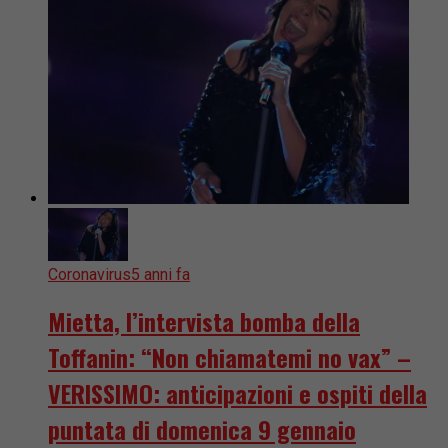
Coronavirus
5 anni fa
Mietta, l’intervista bomba della
Toffanin: “Non chiamatemi no vax” –
VERISSIMO: anticipazioni e ospiti della
puntata di domenica 9 gennaio