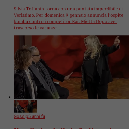
Silvia Toffanin torna con una puntata imperdibile di
Verissimo. Per domenica 9 gennaio annuncia l’ospite
bomba contro i competitor Rai: Mietta Dopo aver
trascorso le vacanze...
Gossip
5 anni fa