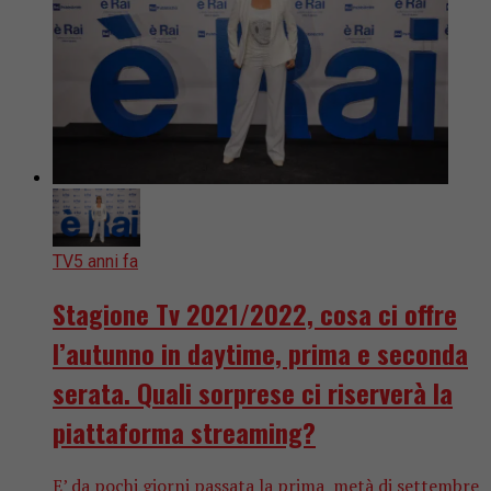
TV
5 anni fa
Stagione Tv 2021/2022, cosa ci offre
l’autunno in daytime, prima e seconda
serata. Quali sorprese ci riserverà la
piattaforma streaming?
E’ da pochi giorni passata la prima metà di settembre