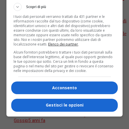
Mara Venier alla conduzione
Scopri di più
I tuoi dati personali verranno trattati da 431 partner e le
Come sempre al termine di ogni edizione del Fesival di
informazioni raccolte dal tuo dispositivo (come cookie,
identificatori univoci e altri dati del dispositivo) potrebbero
Sanremo inizia il totoconduttori e la ricerca di
essere condivise con questi ultimi, da loro visualizzate e
anticipazioni sulla prossima edizione. Dopo la parziale
memorizzate oppure essere usate nello specifico da questo
chiusura...
sito. Noi e i nostri partner potremmo utilizzare dati di
localizzazione esatti.
Elenco dei partner
.
Alcuni fornitori potrebbero trattare i tuoi dati personali sulla
base dell'interesse legittimo, al quale puoi opporti gestendo
le tue opzioni qui sotto. Cerca un link in fondo a questa
pagina o nel menu del sito per gestire o revocare il consenso
nelle impostazioni della privacy e dei cookie.
Acconsento
Gestisci le opzioni
Gossip
5 anni fa