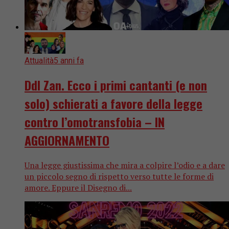
Attualità
5 anni fa
Ddl Zan. Ecco i primi cantanti (e non
solo) schierati a favore della legge
contro l’omotransfobia – IN
AGGIORNAMENTO
Una legge giustissima che mira a colpire l’odio e a dare
un piccolo segno di rispetto verso tutte le forme di
amore. Eppure il Disegno di...