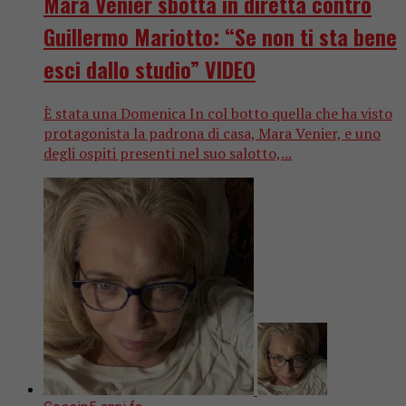
Mara Venier sbotta in diretta contro
Guillermo Mariotto: “Se non ti sta bene
esci dallo studio” VIDEO
È stata una Domenica In col botto quella che ha visto
protagonista la padrona di casa, Mara Venier, e uno
degli ospiti presenti nel suo salotto,...