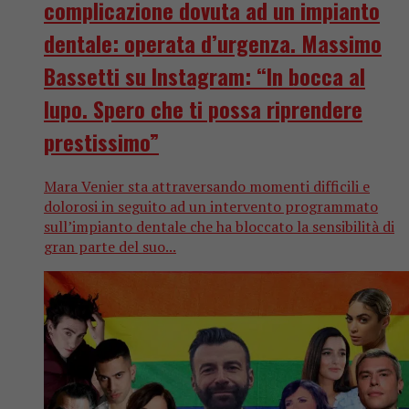
complicazione dovuta ad un impianto
dentale: operata d’urgenza. Massimo
Bassetti su Instagram: “In bocca al
lupo. Spero che ti possa riprendere
prestissimo”
Mara Venier sta attraversando momenti difficili e
dolorosi in seguito ad un intervento programmato
sull’impianto dentale che ha bloccato la sensibilità di
gran parte del suo...