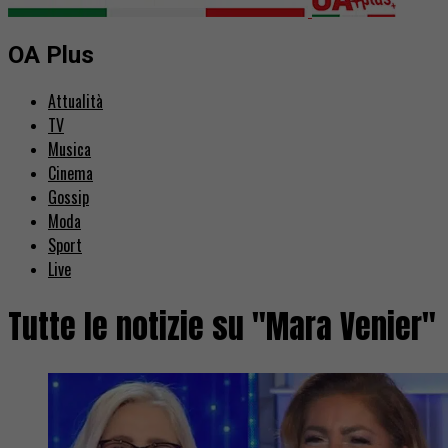
OA Plus
Attualità
TV
Musica
Cinema
Gossip
Moda
Sport
Live
Tutte le notizie su "Mara Venier"