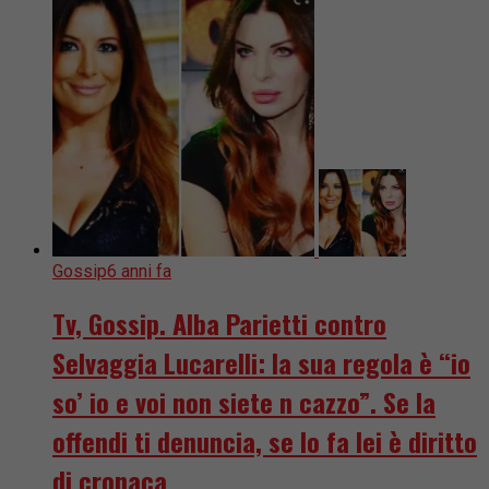
Gossip
6 anni fa
Tv, Gossip. Alba Parietti contro
Selvaggia Lucarelli: la sua regola è “io
so’ io e voi non siete n cazzo”. Se la
offendi ti denuncia, se lo fa lei è diritto
di cronaca