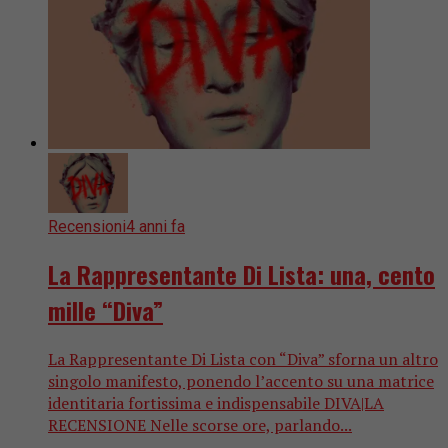
Recensioni
4 anni fa
La Rappresentante Di Lista: una, cento
mille “Diva”
La Rappresentante Di Lista con “Diva” sforna un altro
singolo manifesto, ponendo l’accento su una matrice
identitaria fortissima e indispensabile DIVA|LA
RECENSIONE Nelle scorse ore, parlando...