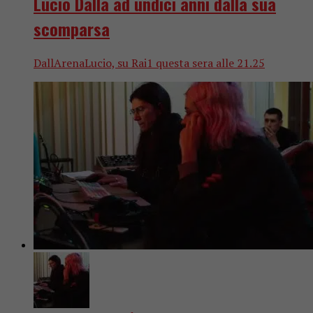
Lucio Dalla ad undici anni dalla sua
scomparsa
DallArenaLucio, su Rai1 questa sera alle 21.25