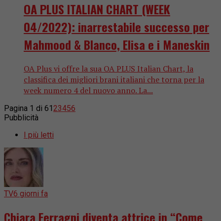
OA PLUS ITALIAN CHART (WEEK
04/2022): inarrestabile successo per
Mahmood & Blanco, Elisa e i Maneskin
OA Plus vi offre la sua OA PLUS Italian Chart, la
classifica dei migliori brani italiani che torna per la
week numero 4 del nuovo anno. La...
Pagina 1 di 6
1
2
3
4
5
6
Pubblicità
I più letti
TV
6 giorni fa
Chiara Ferragni diventa attrice in “Come