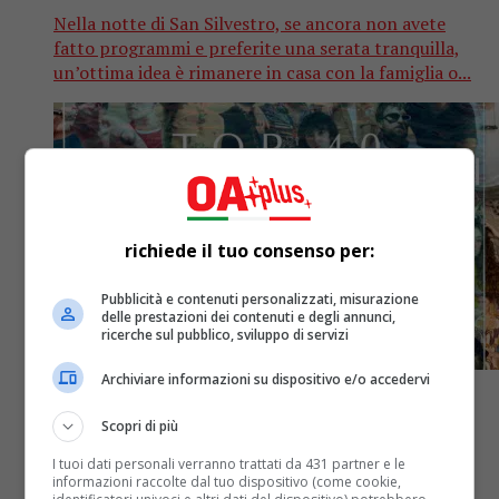
Nella notte di San Silvestro, se ancora non avete
fatto programmi e preferite una serata tranquilla,
un’ottima idea è rimanere in casa con la famiglia o...
richiede il tuo consenso per:
Pubblicità e contenuti personalizzati, misurazione
delle prestazioni dei contenuti e degli annunci,
ricerche sul pubblico, sviluppo di servizi
Archiviare informazioni su dispositivo e/o accedervi
Scopri di più
I tuoi dati personali verranno trattati da 431 partner e le
Classifiche
4 anni fa
informazioni raccolte dal tuo dispositivo (come cookie,