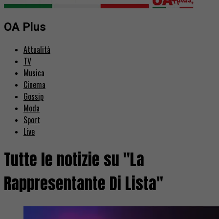
OA Plus
Attualità
TV
Musica
Cinema
Gossip
Moda
Sport
Live
Tutte le notizie su "La
Rappresentante Di Lista"