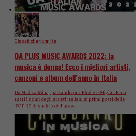
Classifiche
4 anni fa
OA PLUS MUSIC AWARDS 2022: la
musica è donna! Ecco i migliori artisti,
canzoni e album dell’anno in Italia
Da Nada a Mina, passando per Elodie e Miglio. Ecco
tutti i nomi degli artisti italiani ai primi posti delle
TOP 10 di qualità dell'anno