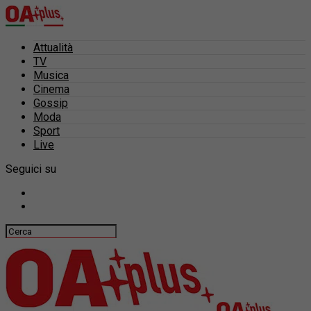
Attualità
TV
Musica
Cinema
Gossip
Moda
Sport
Live
Seguici su