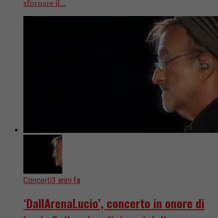
sfornare il...
Concerti
3 anni fa
‘DallArenaLucio’, concerto in onore di