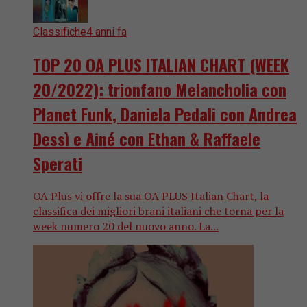
Classifiche
4 anni fa
TOP 20 OA PLUS ITALIAN CHART (WEEK
20/2022): trionfano Melancholia con
Planet Funk, Daniela Pedali con Andrea
Dessì e Ainé con Ethan & Raffaele
Sperati
OA Plus vi offre la sua OA PLUS Italian Chart, la
classifica dei migliori brani italiani che torna per la
week numero 20 del nuovo anno. La...