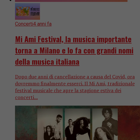
Concerti
4 anni fa
Mi Ami Festival, la musica importante
torna a Milano e lo fa con grandi nomi
della musica italiana
Dopo due anni di cancellazione a causa del Covid, ora
dovremmo finalmente esserci. Il Mi Ami, tradizionale
festival musicale che apre la stagione estiva dei
concerti...