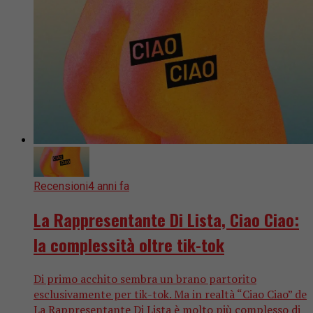
Recensioni
4 anni fa
La Rappresentante Di Lista, Ciao Ciao:
la complessità oltre tik-tok
Di primo acchito sembra un brano partorito
esclusivamente per tik-tok. Ma in realtà “Ciao Ciao” de
La Rappresentante Di Lista è molto più complesso di