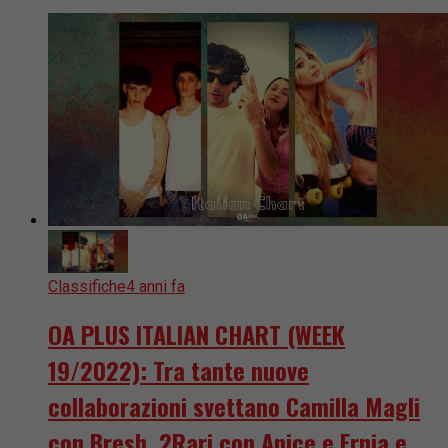
Classifiche
4 anni fa
OA PLUS ITALIAN CHART (WEEK
19/2022): Tra tante nuove
collaborazioni svettano Camilla Magli
con Bresh, 2Rari con Anice e Ernia e