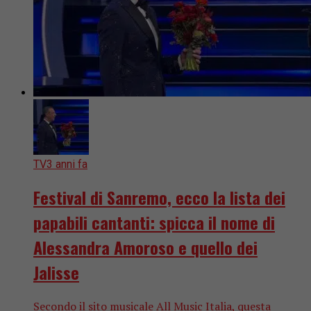
TV
3 anni fa
Festival di Sanremo, ecco la lista dei
papabili cantanti: spicca il nome di
Alessandra Amoroso e quello dei
Jalisse
Secondo il sito musicale All Music Italia, questa