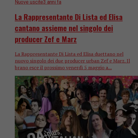
Nuove uscite
3 anni fa
La Rappresentante Di Lista ed Elisa
cantano assieme nel singolo dei
producer Zef e Marz
La Rappresentante Di Lista ed Elisa duettano nel
nuovo singolo dei due producer urban Zef e Marz. Il
brano esce il prossimo venerdì 5 maggio a...