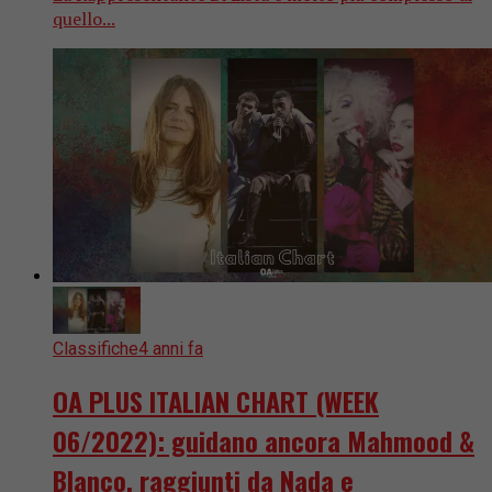
quello...
Classifiche
4 anni fa
OA PLUS ITALIAN CHART (WEEK
06/2022): guidano ancora Mahmood &
Blanco, raggiunti da Nada e