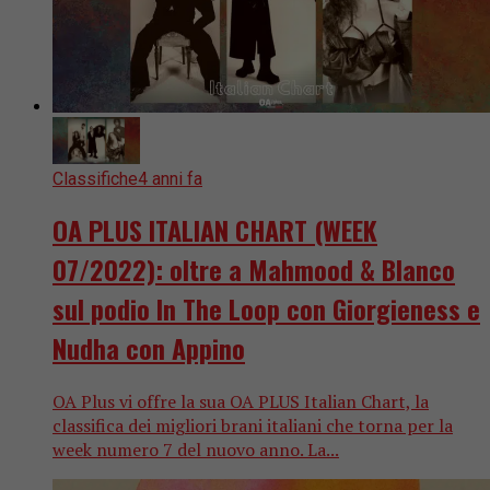
Classifiche
4 anni fa
OA PLUS ITALIAN CHART (WEEK
07/2022): oltre a Mahmood & Blanco
sul podio In The Loop con Giorgieness e
Nudha con Appino
OA Plus vi offre la sua OA PLUS Italian Chart, la
classifica dei migliori brani italiani che torna per la
week numero 7 del nuovo anno. La...