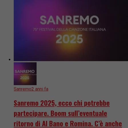
Sanremo
2 anni fa
Sanremo 2025, ecco chi potrebbe
partecipare. Boom sull’eventuale
ritorno di Al Bano e Romina. C’è anche