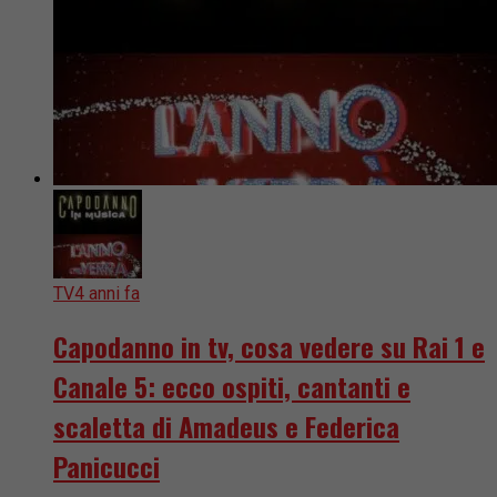
TV
4 anni fa
Capodanno in tv, cosa vedere su Rai 1 e
Canale 5: ecco ospiti, cantanti e
scaletta di Amadeus e Federica
Panicucci