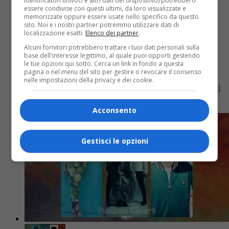
identificatori univoci e altri dati del dispositivo) potrebbero
essere condivise con questi ultimi, da loro visualizzate e
La folle estate in musica: la classifica
memorizzate oppure essere usate nello specifico da questo
sito. Noi e i nostri partner potremmo utilizzare dati di
dei tormentoni italiani 2022, dal
localizzazione esatti.
Elenco dei partner
.
peggiore al migliore
Alcuni fornitori potrebbero trattare i tuoi dati personali sulla
base dell'interesse legittimo, al quale puoi opporti gestendo
le tue opzioni qui sotto. Cerca un link in fondo a questa
pagina o nel menu del sito per gestire o revocare il consenso
Torna come ogni anno la classifica dei tormentoni
nelle impostazioni della privacy e dei cookie.
estivi di OA Plus. Ecco la TOP 40 dell’estate 2022. Chi
sarà alla numero 1? Sì, è vero;...
Acconsento
Gestisci le opzioni