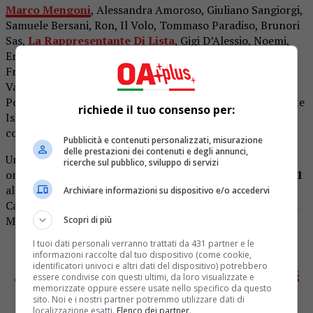
Marco Mengoni
, Alessandra Amoroso, Giuliano Sangiorgi,
Samuele Bersani, Ron, Il Volo, Tommaso Paradiso, Brunori
Sas,
La Rappresentante Di Lista
, Gigi D’Alessio, Noemi,
Ermal Meta, Fabrizio Moro, Marco Masini, Stadio,
Francesco Gabbani, Tosca, Pierdavide Carone, Ornella
Vanoni, Il Piccolo Coro dell’Antoniano, il chitarrista Ricky
Portera, collaboratore storico del cantautore e la cantante
richiede il tuo consenso per:
Iskra Menarini, per venticinque anni al suo fianco come
corista.
Pubblicità e contenuti personalizzati, misurazione
delle prestazioni dei contenuti e degli annunci,
Un omaggio al grande cantautore bolognese che andrà in
ricerche sul pubblico, sviluppo di servizi
onda questa sera, sabato 6 maggio, in prima serata su
Rai1
alle 21.25, ad undici anni dalla sua scomparsa. Conduce
Archiviare informazioni su dispositivo e/o accedervi
Carlo Conti con la partecipazione straordinaria di Fiorella
Mannoia.
Scopri di più
I tuoi dati personali verranno trattati da 431 partner e le
Clicca qui per seguire
OA PLUS su INSTAGRAM
informazioni raccolte dal tuo dispositivo (come cookie,
identificatori univoci e altri dati del dispositivo) potrebbero
Clicca qui per mettere “Mi piace” alla
PAGINA OA PLUS
essere condivise con questi ultimi, da loro visualizzate e
memorizzate oppure essere usate nello specifico da questo
Clicca qui per iscriverti al
GRUPPO OA PLUS
sito. Noi e i nostri partner potremmo utilizzare dati di
localizzazione esatti.
Elenco dei partner
.