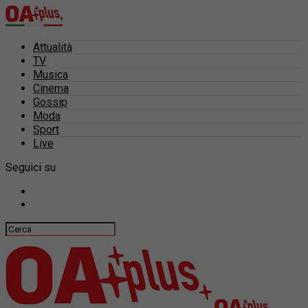
Attualità
TV
Musica
Cinema
Gossip
Moda
Sport
Live
Seguici su