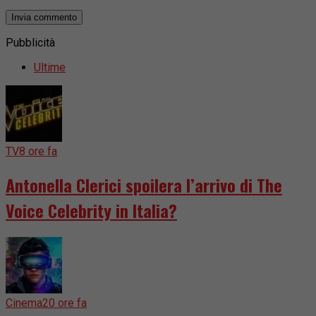
Pubblicità
Ultime
TV
8 ore fa
Antonella Clerici spoilera l’arrivo di The
Voice Celebrity in Italia?
Cinema
20 ore fa