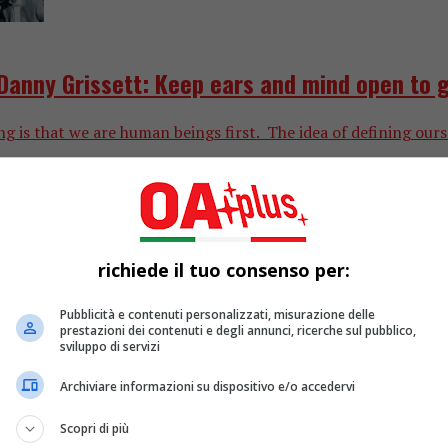
Danny Grissett: Keep ears and mind open to g
 that we are human beings first. The idea of defining ourselves
richiede il tuo consenso per:
Pubblicità e contenuti personalizzati, misurazione delle
prestazioni dei contenuti e degli annunci, ricerche sul pubblico,
sviluppo di servizi
Archiviare informazioni su dispositivo e/o accedervi
Scopri di più