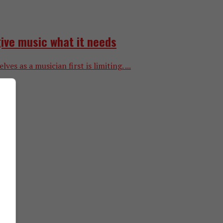
ive music what it needs
 as a musician first is limiting. ...