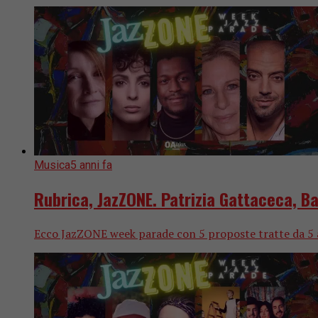
Musica
5 anni fa
Rubrica, JazZONE. Patrizia Gattaceca, B
Ecco JazZONE week parade con 5 proposte tratte da 5 alb