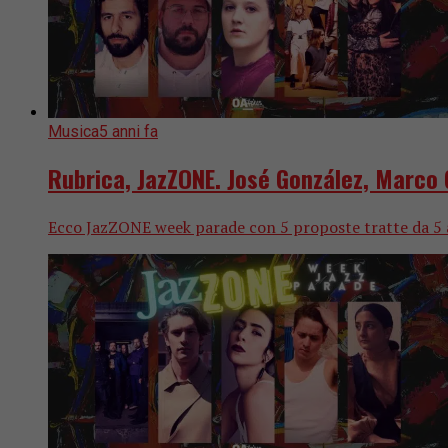
Musica
5 anni fa
Rubrica, JazZONE. José González, Marco G
Ecco JazZONE week parade con 5 proposte tratte da 5 alb