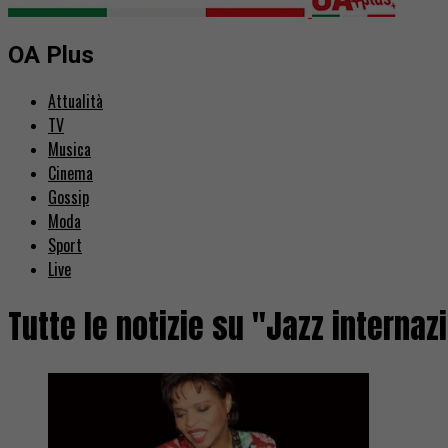
OA Plus
Attualità
TV
Musica
Cinema
Gossip
Moda
Sport
Live
Tutte le notizie su "Jazz internaz