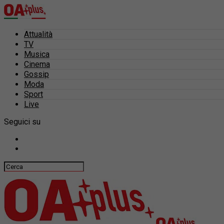
Attualità
TV
Musica
Cinema
Gossip
Moda
Sport
Live
Seguici su