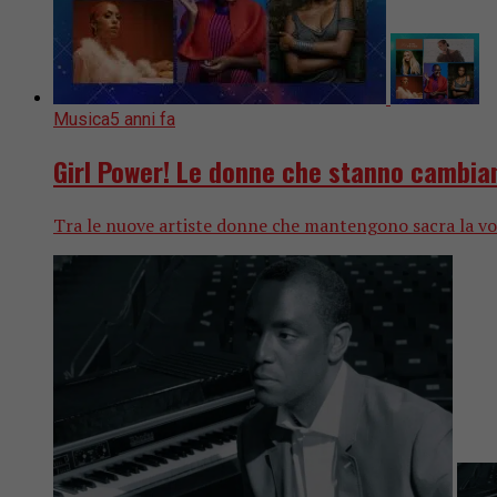
Musica
5 anni fa
Girl Power! Le donne che stanno cambian
Tra le nuove artiste donne che mantengono sacra la voca