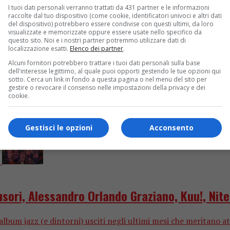
Jim Rotondi: impara dai Maestri ma cerca la 
I tuoi dati personali verranno trattati da 431 partner e le informazioni
raccolte dal tuo dispositivo (come cookie, identificatori univoci e altri dati
del dispositivo) potrebbero essere condivise con questi ultimi, da loro
ezione, è considerato dalle più importanti riviste di settore u
visualizzate e memorizzate oppure essere usate nello specifico da
questo sito. Noi e i nostri partner potremmo utilizzare dati di
localizzazione esatti.
Elenco dei partner
.
Alcuni fornitori potrebbero trattare i tuoi dati personali sulla base
dell'interesse legittimo, al quale puoi opporti gestendo le tue opzioni qui
sotto. Cerca un link in fondo a questa pagina o nel menu del sito per
gestire o revocare il consenso nelle impostazioni della privacy e dei
cookie.
Gestisci le opzioni
Acconsento
sori, Alessandro Orlando Graziano, Kuu!, Nite
um jazz (e dintorni) usciti negli ultimi mesi che meritano at