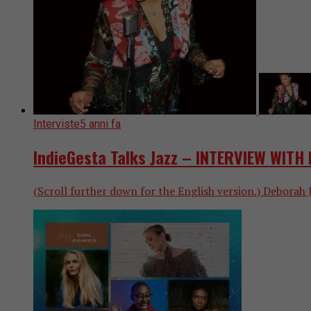
Interviste
5 anni fa
IndieGesta Talks Jazz – INTERVIEW WITH 
(Scroll further down for the English version.) Deborah J.