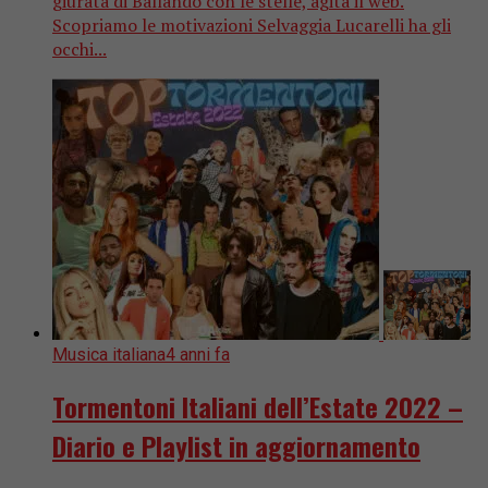
giurata di Ballando con le stelle, agita il web.
Scopriamo le motivazioni Selvaggia Lucarelli ha gli
occhi...
Musica italiana
4 anni fa
Tormentoni Italiani dell’Estate 2022 –
Diario e Playlist in aggiornamento