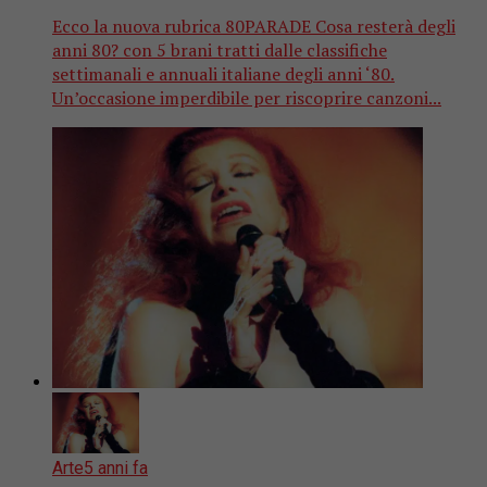
Ecco la nuova rubrica 80PARADE Cosa resterà degli
anni 80? con 5 brani tratti dalle classifiche
settimanali e annuali italiane degli anni ‘80.
Un’occasione imperdibile per riscoprire canzoni...
Arte
5 anni fa