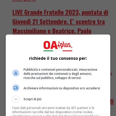
LIVE Grande Fratello 2023, puntata di
Giovedì 21 Settembre. E’ scontro tra
Massimiliano e Beatrice. Paolo
riabbraccia sua mamma. Ritorna la
suite. In cinque al televoto
richiede il tuo consenso per:
Questa sera va in onda il quarto appuntamento del
Grande Fratello, il Reality condotto da Alfonso
Pubblicità e contenuti personalizzati, misurazione
Signorini con al fianco Cesara Buonamici, opinionista
delle prestazioni dei contenuti e degli annunci,
ricerche sul pubblico, sviluppo di servizi
unica. OAplus vi...
TV
3 anni fa
Archiviare informazioni su dispositivo e/o accedervi
GF, ecco i nomi di tutti i “famosi” scelti
Scopri di più
da Alfonso Signorini. Il primo
I tuoi dati personali verranno trattati da 431 partner e le
informazioni raccolte dal tuo dispositivo (come cookie,