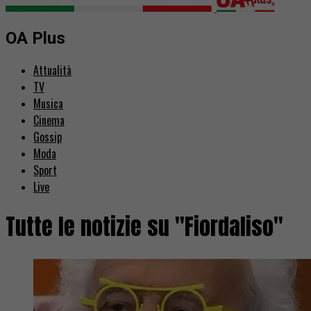
OA Plus
Attualità
TV
Musica
Cinema
Gossip
Moda
Sport
Live
Tutte le notizie su "Fiordaliso"