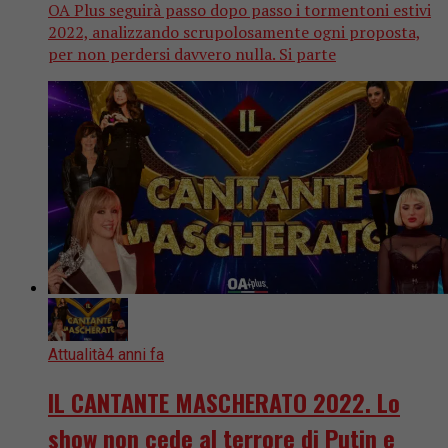
OA Plus seguirà passo dopo passo i tormentoni estivi
2022, analizzando scrupolosamente ogni proposta,
per non perdersi davvero nulla. Si parte
Attualità
4 anni fa
IL CANTANTE MASCHERATO 2022. Lo
show non cede al terrore di Putin e