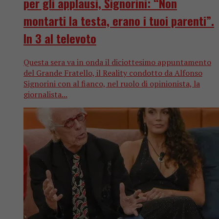
per gli applausi, Signorini: “Non
montarti la testa, erano i tuoi parenti”.
In 3 al televoto
Questa sera va in onda il diciottesimo appuntamento
del Grande Fratello, il Reality condotto da Alfonso
Signorini con al fianco, nel ruolo di opinionista, la
giornalista...