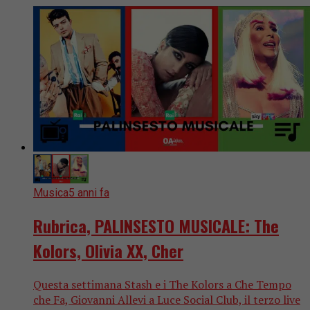
Musica
5 anni fa
Rubrica, PALINSESTO MUSICALE: The
Kolors, Olivia XX, Cher
Questa settimana Stash e i The Kolors a Che Tempo
che Fa, Giovanni Allevi a Luce Social Club, il terzo live