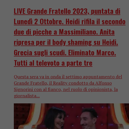
LIVE Grande Fratello 2023, puntata di
Lunedì 2 Ottobre. Heidi rifila il secondo
due di picche a Massimiliano. Anita
ripresa per il body shaming su Heidi.
Grecia sugli scudi. Eliminato Marco.
Tutti al televoto a parte tre
Questa sera va in onda il settimo appuntamento del
Grande Fratello, il Reality condotto da Alfonso
Signorini con al fianco, nel ruolo di opinionista, la
giornalista...