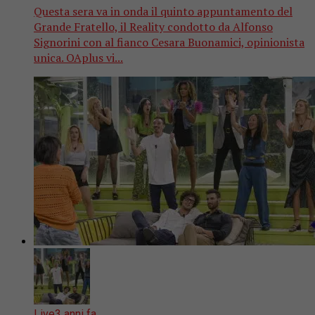
Questa sera va in onda il quinto appuntamento del
Grande Fratello, il Reality condotto da Alfonso
Signorini con al fianco Cesara Buonamici, opinionista
unica. OAplus vi...
Live
3 anni fa