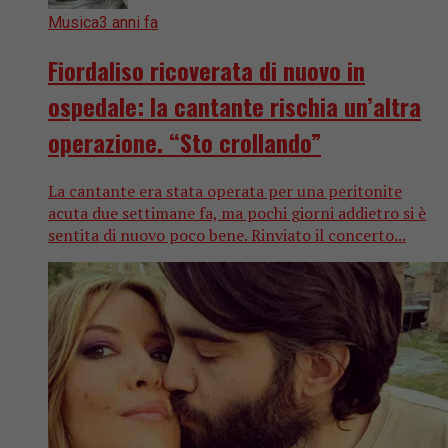
Musica
3 anni fa
Fiordaliso ricoverata di nuovo in
ospedale: la cantante rischia un’altra
operazione. “Sto crollando”
La cantante era stata operata per una peritonite
acuta due settimane fa, ma pochi giorni addietro si è
sentita di nuovo poco bene. Rinviato il concerto...