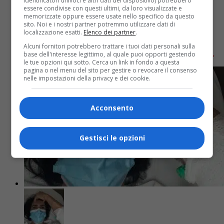
identificatori univoci e altri dati del dispositivo) potrebbero
confermato è Alex Schwazer
essere condivise con questi ultimi, da loro visualizzate e
memorizzate oppure essere usate nello specifico da questo
sito. Noi e i nostri partner potremmo utilizzare dati di
A svelare le identità di tutti e 8 i concorrenti VIP è
localizzazione esatti.
Elenco dei partner
.
stato TVBlog: tra questi, oltre al già citato e
Alcuni fornitori potrebbero trattare i tuoi dati personali sulla
probabile vincitore annunciato maratoneta, spicca...
base dell'interesse legittimo, al quale puoi opporti gestendo
le tue opzioni qui sotto. Cerca un link in fondo a questa
pagina o nel menu del sito per gestire o revocare il consenso
nelle impostazioni della privacy e dei cookie.
Acconsento
Gestisci le opzioni