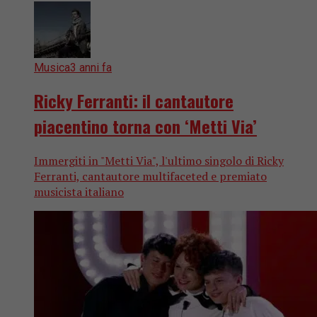
Musica
3 anni fa
Ricky Ferranti: il cantautore
piacentino torna con ‘Metti Via’
Immergiti in "Metti Via", l'ultimo singolo di Ricky
Ferranti, cantautore multifaceted e premiato
musicista italiano