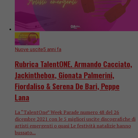
Nuove uscite
5 anni fa
Rubrica TalentONE. Armando Cacciato,
Jackinthebox, Gionata Palmerini,
Fiordaliso & Serena De Bari, Peppe
Lana
La “TalentOne” Week Parade numero 48 del 26
dicembre 2021 con le 5 migliori uscite discografiche di
artisti emergenti o quasi Le festività natalizie hanno
bussato...