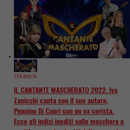
TV
4 anni fa
IL CANTANTE MASCHERATO 2022. Iva
Zanicchi canta con il suo autore,
Peppino Di Capri con un ex corista.
Ecco gli indizi inediti sulle maschere e