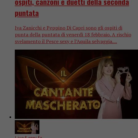
ospiti, canzoni e duetti della seconda
puntata
Iva Zanicchi e Peppino Di Capri sono gli ospiti di
punta della puntata di venerdì 18 febbraio. A rischio
svelamento il Pesce sexy e l’Aquila selvaggia....