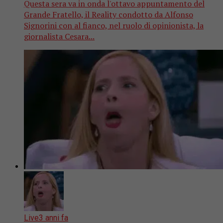
Questa sera va in onda l'ottavo appuntamento del
Grande Fratello, il Reality condotto da Alfonso
Signorini con al fianco, nel ruolo di opinionista, la
giornalista Cesara...
Live
3 anni fa