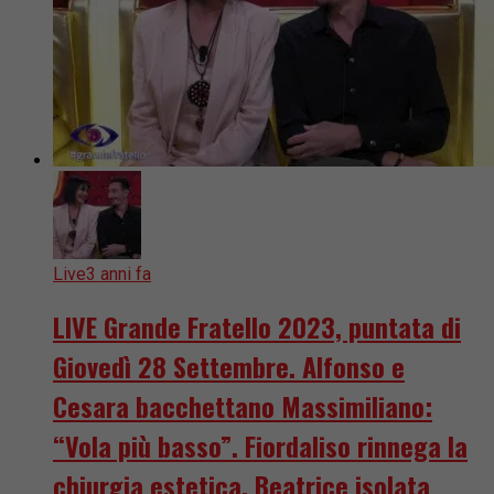
Live
3 anni fa
LIVE Grande Fratello 2023, puntata di
Giovedì 28 Settembre. Alfonso e
Cesara bacchettano Massimiliano:
“Vola più basso”. Fiordaliso rinnega la
chiurgia estetica. Beatrice isolata