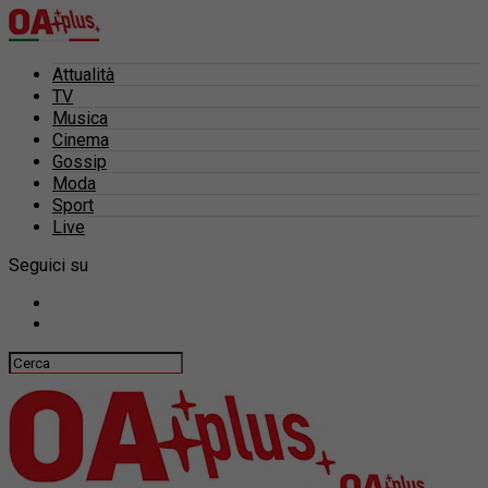
Attualità
TV
Musica
Cinema
Gossip
Moda
Sport
Live
Seguici su