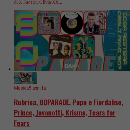
di X Factor, Olivia XX...
Musica
5 anni fa
Rubrica, 80PARADE. Pupo e Fiordaliso,
Prince, Jovanotti, Krisma, Tears for
Fears