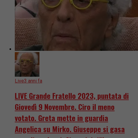
Live
3 anni fa
LIVE Grande Fratello 2023, puntata di
Giovedì 9 Novembre. Ciro il meno
votato. Greta mette in guardia
Angelica su Mirko. Giuseppe si gasa