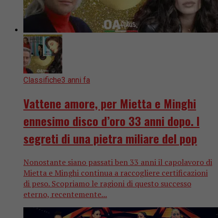
Classifiche
3 anni fa
Vattene amore, per Mietta e Minghi
ennesimo disco d’oro 33 anni dopo. I
segreti di una pietra miliare del pop
Nonostante siano passati ben 33 anni il capolavoro di
Mietta e Minghi continua a raccogliere certificazioni
di peso. Scopriamo le ragioni di questo successo
eterno, recentemente...