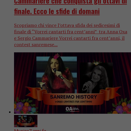
Cammariere che conquista gli ottavi di
finale. Ecco le sfide di domani
Scopriamo chi vince l’ottava sfida dei sedicesimi di
finale di “Vorrei cantarti fra cent’anni” tra Anna Oxa
e Sergio Cammariere Vorrei cantarti fra cent’anni, il
contest sanremese...