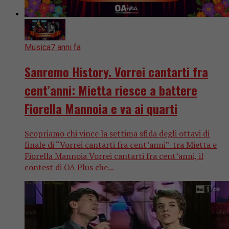
Musica
7 anni fa
Sanremo History. Vorrei cantarti fra
cent’anni: Mietta riesce a battere
Fiorella Mannoia e va ai quarti
Scopriamo chi vince la settima sfida degli ottavi di
finale di “Vorrei cantarti fra cent’anni” tra Mietta e
Fiorella Mannoia Vorrei cantarti fra cent’anni, il
contest di OA Plus che...