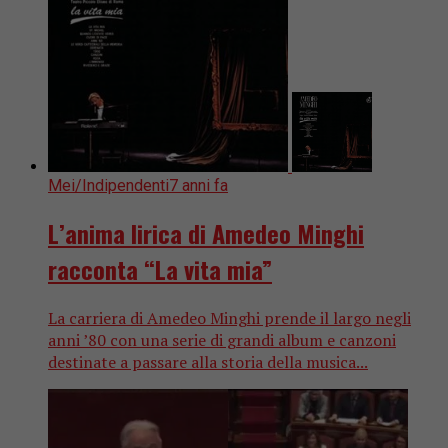
Mei/Indipendenti
7 anni fa
L’anima lirica di Amedeo Minghi
racconta “La vita mia”
La carriera di Amedeo Minghi prende il largo negli
anni ’80 con una serie di grandi album e canzoni
destinate a passare alla storia della musica...