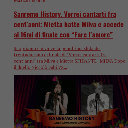
Musica
7 anni fa
Sanremo History. Vorrei cantarti fra
cent’anni: Mietta batte Milva e accede
ai 16mi di finale con “Fare l’amore”
Scopriamo chi vince la penultima sfida dei
trentaduesimi di finale di “Vorrei cantarti fra
cent’anni” tra Milva e Mietta SFIDANTE | MILVA Dopo
il duello Niccolò Fabi VS...