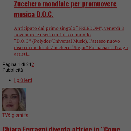
Zucchero mondiale per promuovere
musica D.O.C.
Anticipato dal primo singolo “FREEDOM”, venerdì 8
novembre è uscito in tutto il mondo
“D.O.C.” (Polydor/Universal Music), l’atteso nuovo
disco di inediti di Zucchero “Sugar” Fornaciari. Tra gli
artisti...
Pagina 1 di 2
1
2
Pubblicità
I più letti
TV
6 giorni fa
Chiara Ferragni diventa attrice in “Come