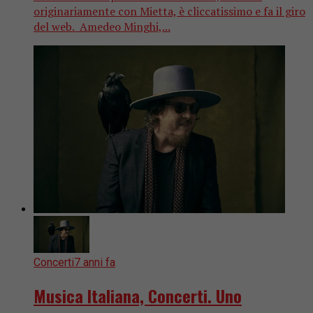
originariamente con Mietta, è cliccatissimo e fa il giro
del web. Amedeo Minghi,...
Concerti
7 anni fa
Musica Italiana, Concerti. Uno