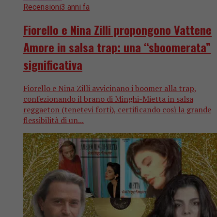
Recensioni
3 anni fa
Fiorello e Nina Zilli propongono Vattene
Amore in salsa trap: una “sboomerata”
significativa
Fiorello e Nina Zilli avvicinano i boomer alla trap,
confezionando il brano di Minghi-Mietta in salsa
reggaeton (tenetevi forti), certificando così la grande
flessibilità di un...