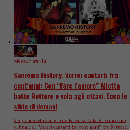
Musica
7 anni fa
Sanremo History. Vorrei cantarti fra
cent’anni: Con “Fare l’amore” Mietta
batte Rettore e vola agli ottavi. Ecco le
sfide di domani
Scopriamo chi vince la dodicesima sfida dei sedicesimi
di finale di “Vorrei cantarti fra cent’anni” tra Rettore