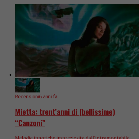
Recensioni
6 anni fa
Mietta: trent’anni di (bellissime)
“Canzoni”
Melodie ipnotiche impreziosite dall'intramontabile