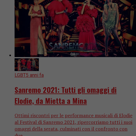
LGBT
5 anni fa
Sanremo 2021: Tutti gli omaggi di
Elodie, da Mietta a Mina
Ottimi riscontri per le performance musicali di Elodie
al Festival di Sanremo 2021, ripercorriamo tutti i suoi
omaggi della serata, culminati con il confronto con
due...