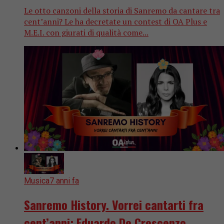
Le otto canzoni della storia di Sanremo da cantare tra
cent’anni? Le ha decretate un contest di OA Plus e
M.E.I. con giurati di qualità come...
Musica
7 anni fa
Sanremo History. Vorrei cantarti fra
cent’anni: Eduardo De Crescenzo