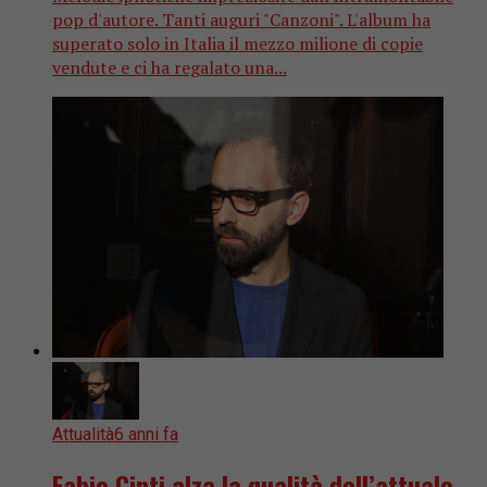
pop d'autore. Tanti auguri "Canzoni". L'album ha
superato solo in Italia il mezzo milione di copie
vendute e ci ha regalato una...
Attualità
6 anni fa
Fabio Cinti alza la qualità dell’attuale