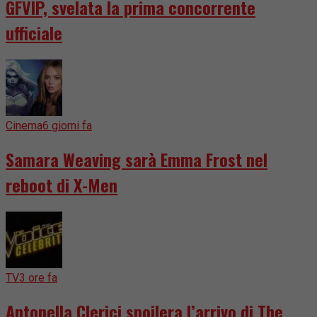
GFVIP, svelata la prima concorrente
ufficiale
Cinema
6 giorni fa
Samara Weaving sarà Emma Frost nel
reboot di X-Men
TV
3 ore fa
Antonella Clerici spoilera l’arrivo di The