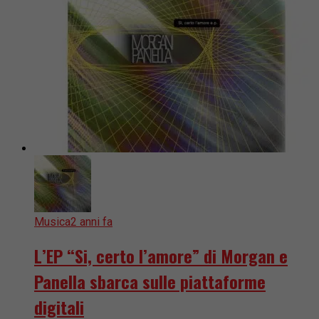
Musica
2 anni fa
L’EP “Si, certo l’amore” di Morgan e
Panella sbarca sulle piattaforme
digitali