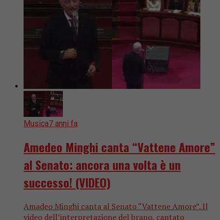
Musica
7 anni fa
Amedeo Minghi canta “Vattene Amore”
al Senato: ancora una volta è un
successo! (VIDEO)
Amadeo Minghi canta al Senato “Vattene Amore”. Il
video dell’interpretazione del brano, cantato