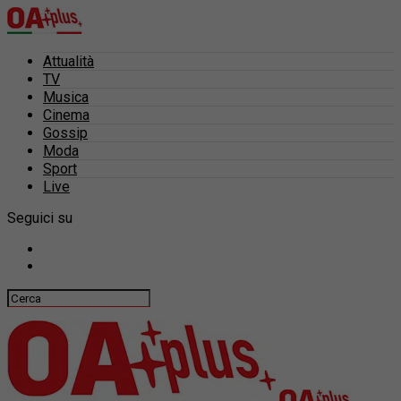
Attualità
TV
Musica
Cinema
Gossip
Moda
Sport
Live
Seguici su