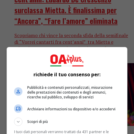
surclassa Mietta. È finalissima per
“Ancora”, “Fare l’amore” eliminata
Scopriamo chi vince la seconda sfida della semifinale
di “Vorrei cantarti fra cent’anni” tra Mietta e
Eduardo De Crescenzo Signori e Signore, dopo
innumerevoli sfide tra alcuni...
richiede il tuo consenso per:
Pubblicità e contenuti personalizzati, misurazione
delle prestazioni dei contenuti e degli annunci,
ricerche sul pubblico, sviluppo di servizi
Archiviare informazioni su dispositivo e/o accedervi
Scopri di più
I tuoi dati personali verranno trattati da 431 partner e le