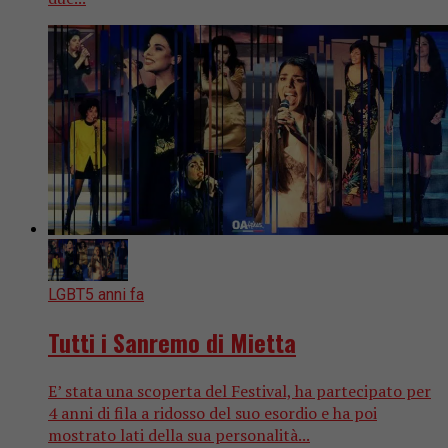
LGBT
5 anni fa
Tutti i Sanremo di Mietta
E’ stata una scoperta del Festival, ha partecipato per
4 anni di fila a ridosso del suo esordio e ha poi
mostrato lati della sua personalità...