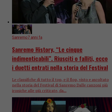
Sanremo
7 anni fa
Sanremo History, “Le cinque
indimenticabili”. Riusciti o falliti, ecco
i duetti entrati nella storia del Festival
Le classifiche di tutto il top, e il flop, visto e ascoltato
nella storia del Festival di Sanremo Dalle canzoni più
ironiche alle più criticate, da...