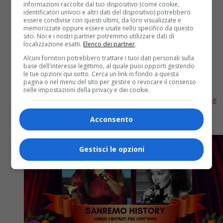
informazioni raccolte dal tuo dispositivo (come cookie,
identificatori univoci e altri dati del dispositivo) potrebbero
Musica
7 anni fa
essere condivise con questi ultimi, da loro visualizzate e
memorizzate oppure essere usate nello specifico da questo
Sanremo History. Vorrei cantarti fra
sito. Noi e i nostri partner potremmo utilizzare dati di
localizzazione esatti.
Elenco dei partner
.
cent’anni: Mietta con “Fare l’amore”
Alcuni fornitori potrebbero trattare i tuoi dati personali sulla
base dell'interesse legittimo, al quale puoi opporti gestendo
batte Lisa e approda in semifinale
le tue opzioni qui sotto. Cerca un link in fondo a questa
pagina o nel menu del sito per gestire o revocare il consenso
nelle impostazioni della privacy e dei cookie.
Scopriamo chi vince la quarta sfida dei quarti di finale
di “Vorrei cantarti fra cent’anni” tra Mietta e Lisa
Acconsento
Ultima sfida dei quarti di finale di Vorrei...
Gestisci le opzioni