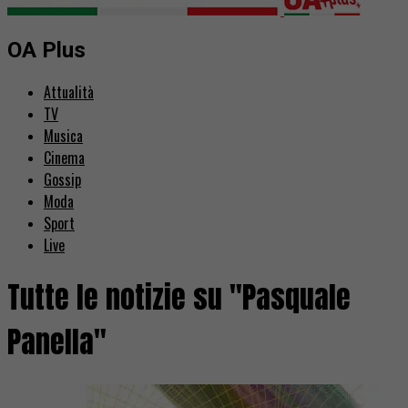
OA Plus
Attualità
TV
Musica
Cinema
Gossip
Moda
Sport
Live
Tutte le notizie su "Pasquale
Panella"