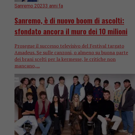
Sanremo 2023
3 anni fa
Sanremo, è di nuovo boom di ascolti:
sfondato ancora il muro dei 10 milioni
Prosegue il successo televisivo del Festival targato
Amadeus. Se sulle canzoni, o almeno su buona parte
dei brani scelti per la kermesse, le critiche non
mancano,...