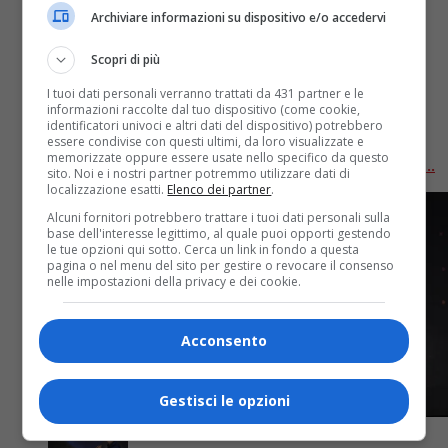
Archiviare informazioni su dispositivo e/o accedervi
playlist per scoprire le 43 proposte
Scopri di più
selezionate
I tuoi dati personali verranno trattati da 431 partner e le
informazioni raccolte dal tuo dispositivo (come cookie,
Ecco le 43 proposte selezionate per le audizioni dal
identificatori univoci e altri dati del dispositivo) potrebbero
vivo, tra loro gli 8 finalisti che si scontreranno a
essere condivise con questi ultimi, da loro visualizzate e
memorizzate oppure essere usate nello specifico da questo
dicembre a Sanremo Giovani 2022 Amadeus insieme...
sito. Noi e i nostri partner potremmo utilizzare dati di
localizzazione esatti.
Elenco dei partner
.
Alcuni fornitori potrebbero trattare i tuoi dati personali sulla
base dell'interesse legittimo, al quale puoi opporti gestendo
le tue opzioni qui sotto. Cerca un link in fondo a questa
pagina o nel menu del sito per gestire o revocare il consenso
nelle impostazioni della privacy e dei cookie.
Acconsento
Gestisci le opzioni