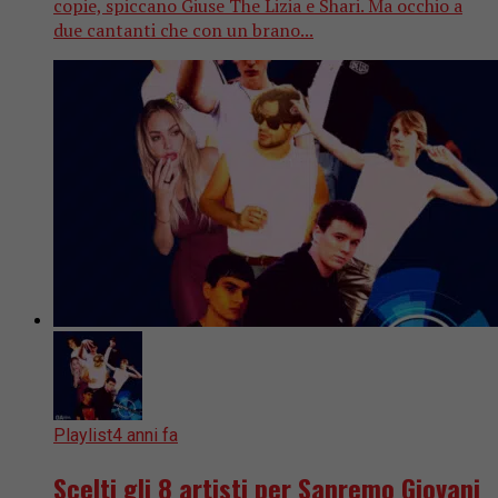
copie, spiccano Giuse The Lizia e Shari. Ma occhio a
due cantanti che con un brano...
Playlist
4 anni fa
Scelti gli 8 artisti per Sanremo Giovani