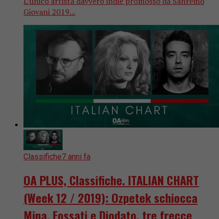
L’unico artista davvero indie promosso da Sanremo
Giovani 2019...
Classifiche
7 anni fa
OA PLUS, Classifiche. ITALIAN CHART
(Week 12 / 2019): Ozpetek schiocca
Mina, Fossati e Diodato, tre frecce