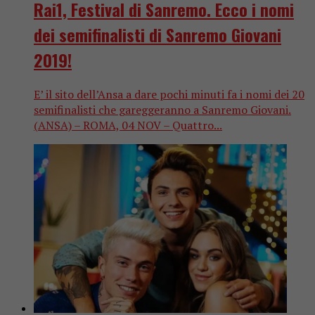
Rai1, Festival di Sanremo. Ecco i nomi
dei semifinalisti di Sanremo Giovani
2019!
E’ il sito dell’Ansa a dare pochi minuti fa i nomi dei 20
semifinalisti che gareggeranno a Sanremo Giovani.
(ANSA) – ROMA, 04 NOV – Quattro...