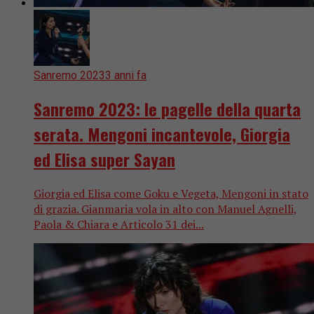
Sanremo 2023
3 anni fa
Sanremo 2023: le pagelle della quarta
serata. Mengoni incantevole, Giorgia
ed Elisa super Sayan
Giorgia ed Elisa come Goku e Vegeta, Mengoni in stato
di grazia. Gianmaria vola in alto con Manuel Agnelli,
Paola & Chiara e Articolo 31 dei...