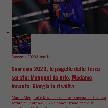
Sanremo 2023
3 anni fa
Sanremo 2023, le pagelle delle terza
serata: Mengoni da urlo, Madame
incanta. Giorgia in risalita
Marco Mengoni e Madame rubano la scena nella terza
serata di Sanremo 2023 e conquistano anche le