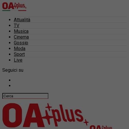
Attualità
TV
Musica
Cinema
Gossip
Moda
Sport
Live
Seguici su