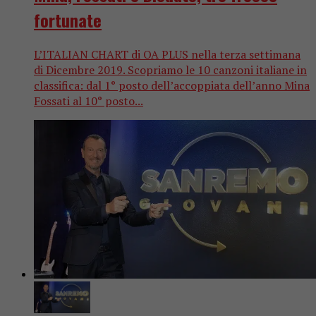
fortunate
L’ITALIAN CHART di OA PLUS nella terza settimana
di Dicembre 2019. Scopriamo le 10 canzoni italiane in
classifica: dal 1° posto dell’accoppiata dell’anno Mina
Fossati al 10° posto...