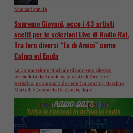
Musica
4 anni fa
Sanremo Giovani, ecco i 43 artisti
scelti per le selezioni Live di Radio Rai.
Tra loro diversi “Ex di Amici” come
Calma ed Enula
La Commissione Musicale di Sanremo Giovani
presieduta da Amadeus, in veste di Direttore
Artistico, e composta da Federica Lentini, Massimo
Martelli e Leonardo De Amicis, dopo...