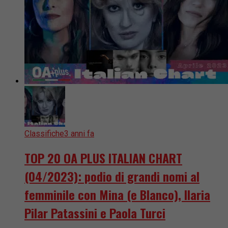
Classifiche
3 anni fa
TOP 20 OA PLUS ITALIAN CHART
(04/2023): podio di grandi nomi al
femminile con Mina (e Blanco), Ilaria
Pilar Patassini e Paola Turci