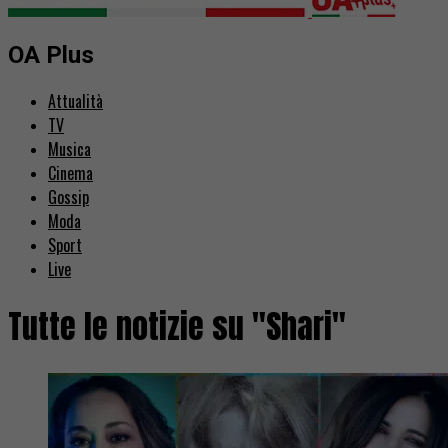
OA Plus
Attualità
TV
Musica
Cinema
Gossip
Moda
Sport
Live
Tutte le notizie su "Shari"