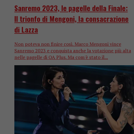
Sanremo 2023, le pagelle della Finale:
Il trionfo di Mengoni, la consacrazione
di Lazza
Non poteva non finire così. Marco Mengoni vince
Sanremo 2023 e conquista anche la votazione più alta
nelle pagelle di OA Plus. Ma com'è stato il...