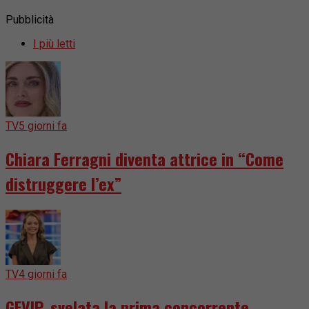
Pubblicità
I più letti
TV
5 giorni fa
Chiara Ferragni diventa attrice in “Come
distruggere l’ex”
TV
4 giorni fa
GFVIP, svelata la prima concorrente