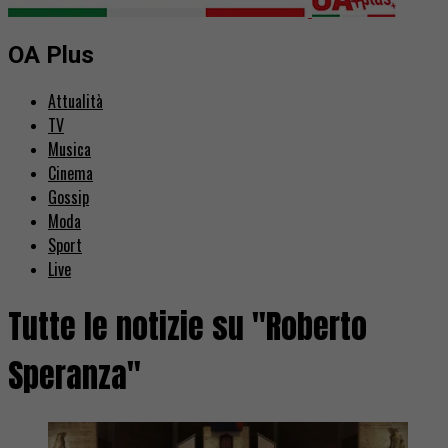
OA Plus
Attualità
TV
Musica
Cinema
Gossip
Moda
Sport
Live
Tutte le notizie su "Roberto
Speranza"