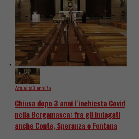
Attualità
3 anni fa
Chiusa dopo 3 anni l’inchiesta Covid
nella Bergamasca: fra gli indagati
anche Conte, Speranza e Fontana