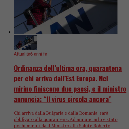
Attualità
6 anni fa
Ordinanza dell’ultima ora, quarantena
per chi arriva dall’Est Europa. Nel
mirino finiscono due paesi, e il ministro
annuncia: “Il virus circola ancora”
Chi arriva dalla Bulgaria e dalla Romania sarà
obbligato alla quarantena. Ad annunciarlo è stato
pochi minuti da il Ministro alla Salute Roberto