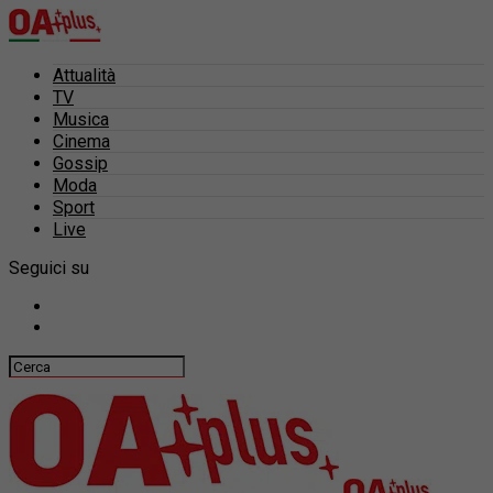
Attualità
TV
Musica
Cinema
Gossip
Moda
Sport
Live
Seguici su