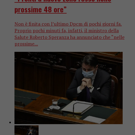
prossime 48 ore”
Non è finita con l’ultimo Dpcm di pochi giorni fa.
Proprio pochi minuti fa, infatti, il ministro della
Salute Roberto Speranza ha annunciato che “nelle
prossime...