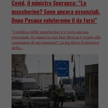
Covid, il ministro Speranza: “Le
mascherine? Sono ancora essenziali.
Dopo Pasqua valuteremo il da farsi”
“L’utilizzo delle mascherine è e resta ancora
essenziale. Se siamo in una fase diversa è grazie alla
campagna di vaccinazione”. Lo ha detto il ministro
della...