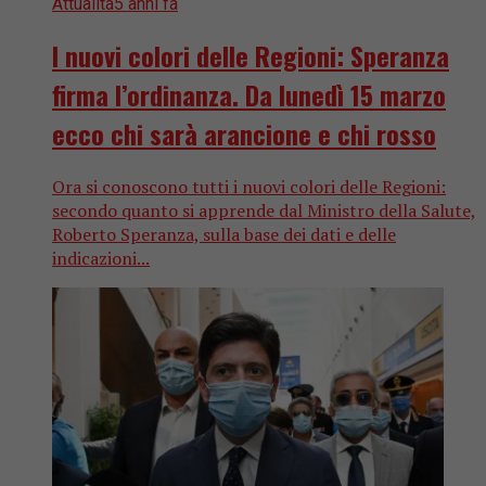
Attualità
5 anni fa
I nuovi colori delle Regioni: Speranza
firma l’ordinanza. Da lunedì 15 marzo
ecco chi sarà arancione e chi rosso
Ora si conoscono tutti i nuovi colori delle Regioni:
secondo quanto si apprende dal Ministro della Salute,
Roberto Speranza, sulla base dei dati e delle
indicazioni...