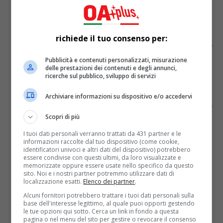
Scuola, superati i mille contagi: oggi
riunione fra governo e Iss. La ministra
richiede il tuo consenso per:
Azzolina: “Non vogliamo chiudere”
Pubblicità e contenuti personalizzati, misurazione
delle prestazioni dei contenuti e degli annunci,
ricerche sul pubblico, sviluppo di servizi
Salgono a oltre mille i casi di positività al
Coronavirus registrati in oltre 900 istituti scolastici
Archiviare informazioni su dispositivo e/o accedervi
italiani. Questo il bilancio dei contagi a nemmeno un
mese dall’inizio della...
Scopri di più
I tuoi dati personali verranno trattati da 431 partner e le
informazioni raccolte dal tuo dispositivo (come cookie,
identificatori univoci e altri dati del dispositivo) potrebbero
essere condivise con questi ultimi, da loro visualizzate e
Attualità
6 anni fa
memorizzate oppure essere usate nello specifico da questo
sito. Noi e i nostri partner potremmo utilizzare dati di
Lockdown in Italia, le parole del
localizzazione esatti.
Elenco dei partner
.
Alcuni fornitori potrebbero trattare i tuoi dati personali sulla
ministro alla Salute Roberto Speranza
base dell'interesse legittimo, al quale puoi opporti gestendo
le tue opzioni qui sotto. Cerca un link in fondo a questa
pagina o nel menu del sito per gestire o revocare il consenso