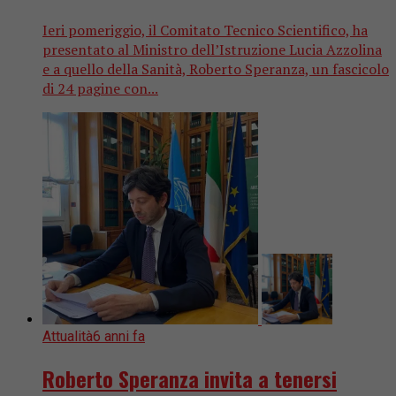
Ieri pomeriggio, il Comitato Tecnico Scientifico, ha
presentato al Ministro dell’Istruzione Lucia Azzolina
e a quello della Sanità, Roberto Speranza, un fascicolo
di 24 pagine con...
Attualità
6 anni fa
Roberto Speranza invita a tenersi