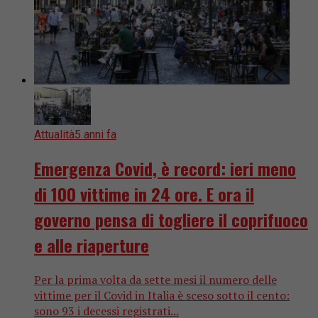
Attualità
5 anni fa
Emergenza Covid, è record: ieri meno
di 100 vittime in 24 ore. E ora il
governo pensa di togliere il coprifuoco
e alle riaperture
Per la prima volta da sette mesi il numero delle
vittime per il Covid in Italia è sceso sotto il cento:
sono 93 i decessi registrati...