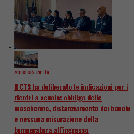
Attualità
6 anni fa
Il CTS ha deliberato le indicazioni per i
rientri a scuola: obbligo delle
mascherine, distanziamento dei banchi
e nessuna misurazione della
temperatura all’ingresso