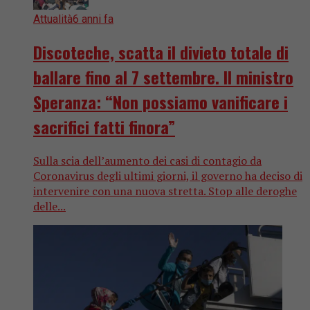
Attualità
6 anni fa
Discoteche, scatta il divieto totale di
ballare fino al 7 settembre. Il ministro
Speranza: “Non possiamo vanificare i
sacrifici fatti finora”
Sulla scia dell’aumento dei casi di contagio da
Coronavirus degli ultimi giorni, il governo ha deciso di
intervenire con una nuova stretta. Stop alle deroghe
delle...