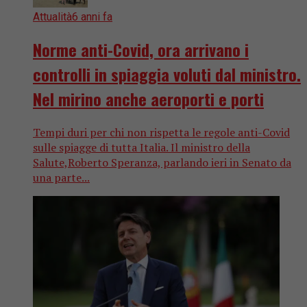
Attualità
6 anni fa
Norme anti-Covid, ora arrivano i
controlli in spiaggia voluti dal ministro.
Nel mirino anche aeroporti e porti
Tempi duri per chi non rispetta le regole anti-Covid
sulle spiagge di tutta Italia. Il ministro della
Salute,Roberto Speranza, parlando ieri in Senato da
una parte...