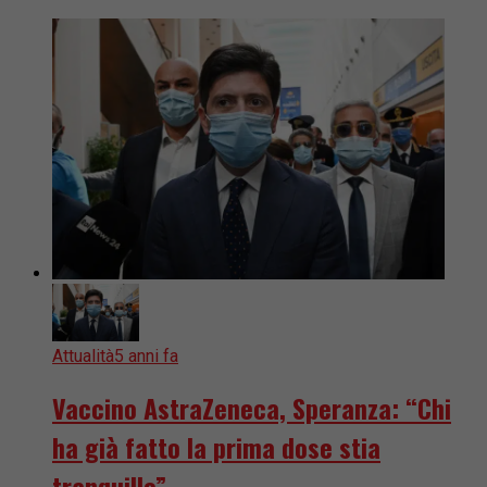
Attualità
5 anni fa
Vaccino AstraZeneca, Speranza: “Chi
ha già fatto la prima dose stia
tranquillo”