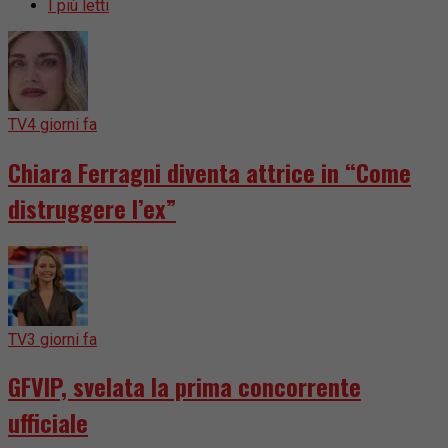
I più letti
TV
4 giorni fa
Chiara Ferragni diventa attrice in “Come
distruggere l’ex”
TV
3 giorni fa
GFVIP, svelata la prima concorrente
ufficiale