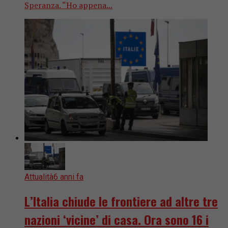
Speranza. “Ho appena...
Attualità
6 anni fa
L’Italia chiude le frontiere ad altre tre
nazioni ‘vicine’ di casa. Ora sono 16 i