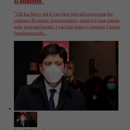
“Chi ha fatto già il vaccino AstraZeneca non ha
ragione di essere preoccupato, questa è una pausa
solo precauzionale. I vaccini sono e restano l’arma
fondamentale...