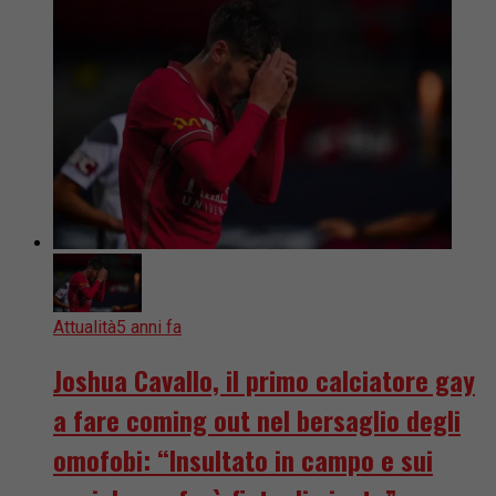
Attualità
5 anni fa
Joshua Cavallo, il primo calciatore gay
a fare coming out nel bersaglio degli
omofobi: “Insultato in campo e sui