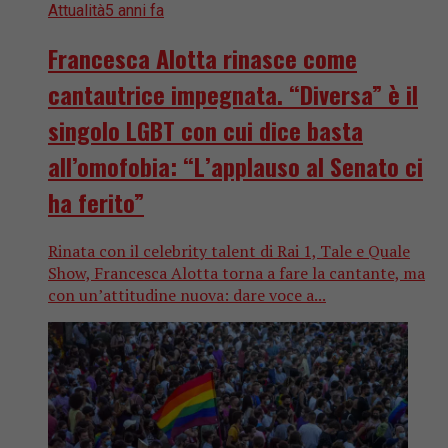
Attualità
5 anni fa
Francesca Alotta rinasce come
cantautrice impegnata. “Diversa” è il
singolo LGBT con cui dice basta
all’omofobia: “L’applauso al Senato ci
ha ferito”
Rinata con il celebrity talent di Rai 1, Tale e Quale
Show, Francesca Alotta torna a fare la cantante, ma
con un’attitudine nuova: dare voce a...