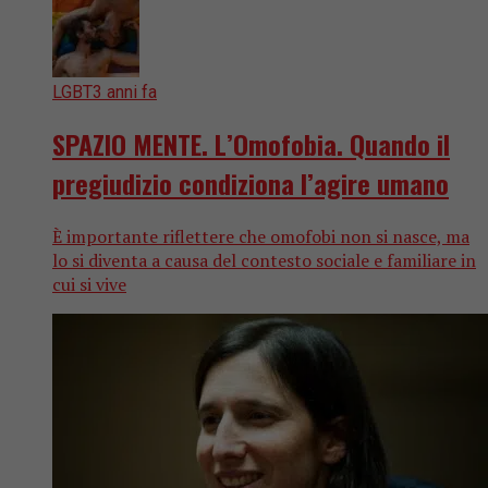
LGBT
3 anni fa
SPAZIO MENTE. L’Omofobia. Quando il
pregiudizio condiziona l’agire umano
È importante riflettere che omofobi non si nasce, ma
lo si diventa a causa del contesto sociale e familiare in
cui si vive