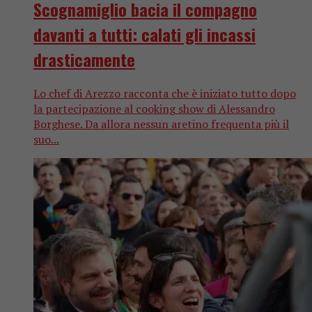
Scognamiglio bacia il compagno
davanti a tutti: calati gli incassi
drasticamente
Lo chef di Arezzo racconta che è iniziato tutto dopo
la partecipazione al cooking show di Alessandro
Borghese. Da allora nessun aretino frequenta più il
suo...