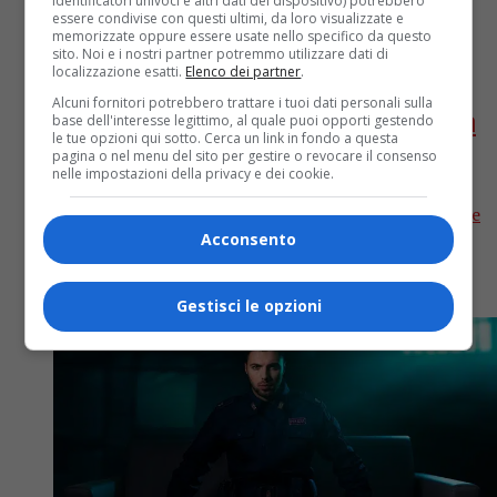
identificatori univoci e altri dati del dispositivo) potrebbero
essere condivise con questi ultimi, da loro visualizzate e
Attualità
4 anni fa
memorizzate oppure essere usate nello specifico da questo
sito. Noi e i nostri partner potremmo utilizzare dati di
Elodie commenta le parole di Giorgia
localizzazione esatti.
Elenco dei partner
.
Alcuni fornitori potrebbero trattare i tuoi dati personali sulla
Meloni sulla “Lobby LGBT”: ‘Una donna
base dell'interesse legittimo, al quale puoi opporti gestendo
le tue opzioni qui sotto. Cerca un link in fondo a questa
molto arrabbiata, mi dispiace per lei’
pagina o nel menu del sito per gestire o revocare il consenso
nelle impostazioni della privacy e dei cookie.
Dopo essere stata la madrina ufficiale del Roma Pride
2022, la cantante italiana ha replicato alle
Acconsento
dichiarazioni di Giorgia Meloni, che il 13 giugno ha
fatto...
Gestisci le opzioni