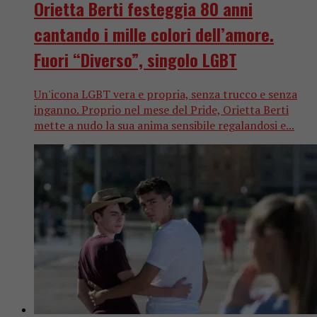
Orietta Berti festeggia 80 anni
cantando i mille colori dell’amore.
Fuori “Diverso”, singolo LGBT
Un'icona LGBT vera e propria, senza trucco e senza
inganno. Proprio nel mese del Pride, Orietta Berti
mette a nudo la sua anima sensibile regalandosi e...