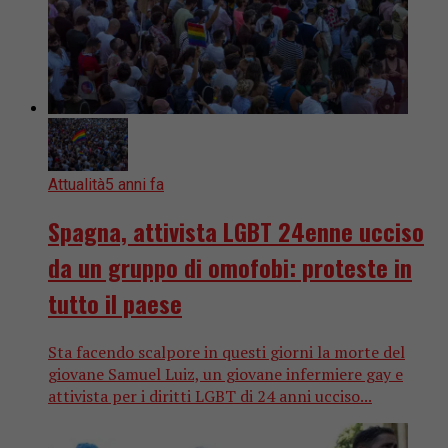
Attualità
5 anni fa
Spagna, attivista LGBT 24enne ucciso
da un gruppo di omofobi: proteste in
tutto il paese
Sta facendo scalpore in questi giorni la morte del
giovane Samuel Luiz, un giovane infermiere gay e
attivista per i diritti LGBT di 24 anni ucciso...