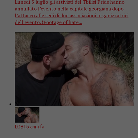
Lunedì 5 luglio gli attivisti del Tbilisi Pride hanno
annullato l’evento nella capitale georgiana dopo
l’attacco alle sedi di due associazioni organizzatrici
dell’evento. ❗️Footage of hate...
LGBT
5 anni fa