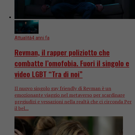
Attualità
4 anni fa
Revman, il rapper poliziotto che
combatte l’omofobia. Fuori il singolo e
video LGBT “Tra di noi”
Il nuovo singolo gay friendly di Revman è un
emozionante viaggio nel metaverso per scardinare
pregiudizi e vessazioni nella realtà che ci circonda Per
il bel...