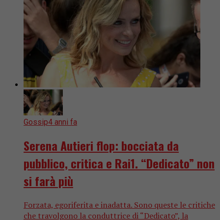
Gossip
4 anni fa
Serena Autieri flop: bocciata da
pubblico, critica e Rai1. “Dedicato” non
si farà più
Forzata, egoriferita e inadatta. Sono queste le critiche
che travolgono la conduttrice di “Dedicato”, la