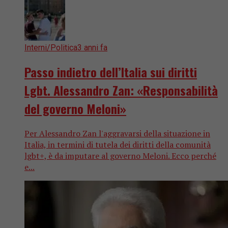
Interni/Politica
3 anni fa
Passo indietro dell’Italia sui diritti
Lgbt. Alessandro Zan: «Responsabilità
del governo Meloni»
Per Alessandro Zan l'aggravarsi della situazione in
Italia, in termini di tutela dei diritti della comunità
lgbt+, è da imputare al governo Meloni. Ecco perché
e...