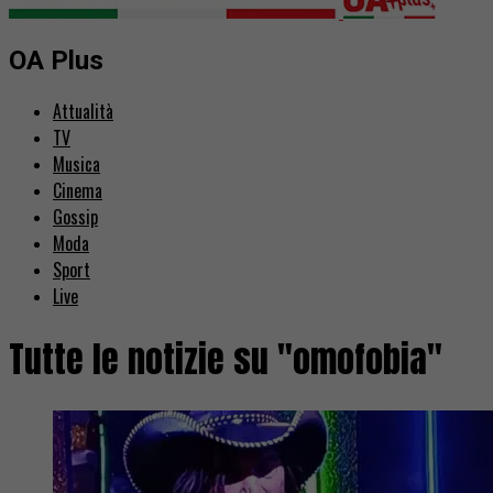
OA Plus
Attualità
TV
Musica
Cinema
Gossip
Moda
Sport
Live
Tutte le notizie su "omofobia"