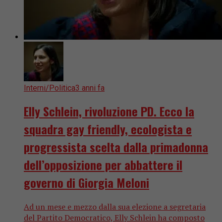
Interni/Politica
3 anni fa
Elly Schlein, rivoluzione PD. Ecco la
squadra gay friendly, ecologista e
progressista scelta dalla primadonna
dell’opposizione per abbattere il
governo di Giorgia Meloni
Ad un mese e mezzo dalla sua elezione a segretaria
del Partito Democratico, Elly Schlein ha composto