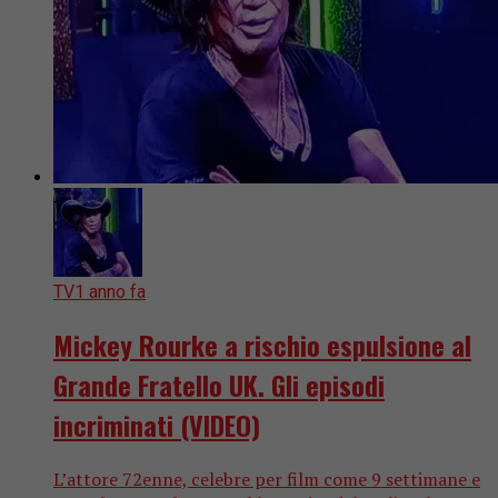
TV
1 anno fa
Mickey Rourke a rischio espulsione al
Grande Fratello UK. Gli episodi
incriminati (VIDEO)
L’attore 72enne, celebre per film come 9 settimane e