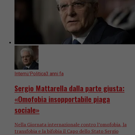
Interni/Politica
3 anni fa
Sergio Mattarella dalla parte giusta:
«Omofobia insopportabile piaga
sociale»
Nella Giornata internazionale contro l’omofobia, la
transfobia e la bifobia il Capo dello Stato Sergio