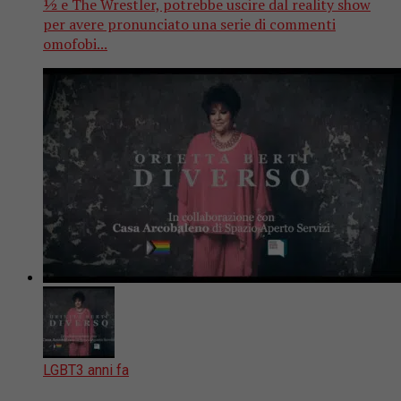
½ e The Wrestler, potrebbe uscire dal reality show
per avere pronunciato una serie di commenti
omofobi...
LGBT
3 anni fa