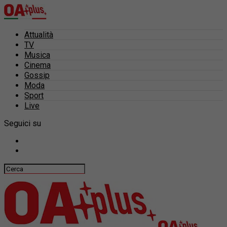
Attualità
TV
Musica
Cinema
Gossip
Moda
Sport
Live
Seguici su