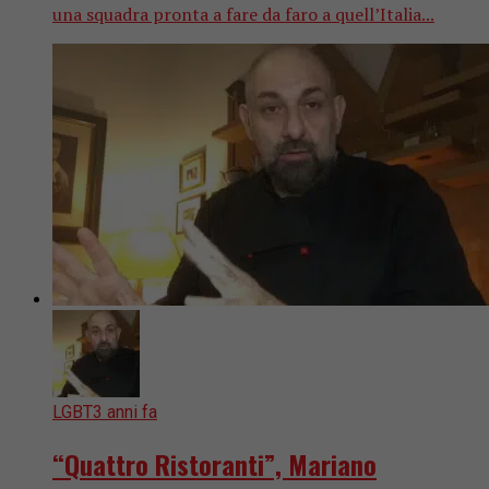
una squadra pronta a fare da faro a quell’Italia...
LGBT
3 anni fa
“Quattro Ristoranti”, Mariano