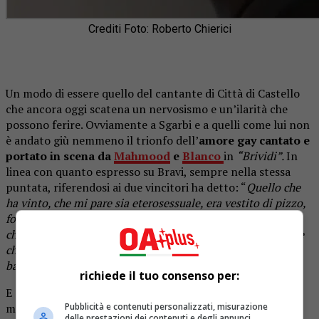
Crediti Foto: Roberto Chierici
Un modo di essere quello del cantante di Città di Castello
che ancora oggi scatena un nervosismo e un’ilarità che
possono ferire. Ovviamente a Sgarbi e a quelli come lui non
è andato giù nemmeno il trionfo dell’
amore gay cantato e
portato in scena da
Mahmood
e
Blanco
in
“Brividi”.
In
linea con quanto espresso su Bravi, sempre nella stessa
puntata, riferendosi ai due vincitori ha detto: “
Quello che
ha vinto, che mi pare sia eterosessuale, era vestito di pizzo,
forse perché voleva dialogare con Saviano. (…) Questi due
che cercano di baciarsi vanamente. Non capisco perché due
che vanno a cantare devono stringersi, toccarsi, canta e
basta”.
richiede il tuo consenso per:
E al centro dei pensieri del critico d’arte non poteva
mancare nemmeno
l’unicità di
Drusilla Foer
: “
È il vero
Pubblicità e contenuti personalizzati, misurazione
delle prestazioni dei contenuti e degli annunci,