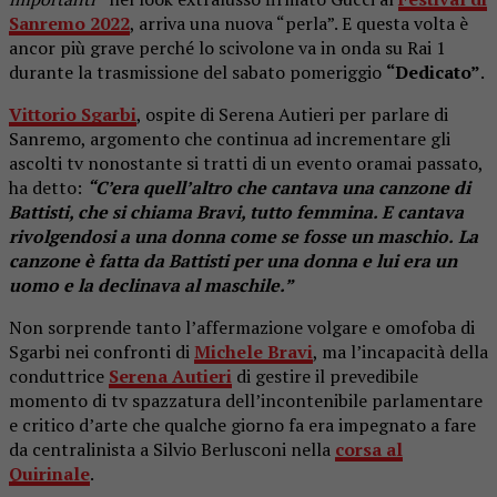
Sanremo 2022
, arriva una nuova “perla”. E questa volta è
ancor più grave perché lo scivolone va in onda su Rai 1
durante la trasmissione del sabato pomeriggio
“Dedicato”
.
Vittorio Sgarbi
, ospite di Serena Autieri per parlare di
Sanremo, argomento che continua ad incrementare gli
ascolti tv nonostante si tratti di un evento oramai passato,
ha detto:
“C’era quell’altro che cantava una canzone di
Battisti, che si chiama Bravi, tutto femmina. E cantava
rivolgendosi a una donna come se fosse un maschio.
La
canzone è fatta da Battisti per una donna e lui era un
uomo e la declinava al maschile.”
Non sorprende tanto l’affermazione volgare e omofoba di
Sgarbi nei confronti di
Michele Bravi
, ma l’incapacità della
conduttrice
Serena Autieri
di gestire il prevedibile
momento di tv spazzatura dell’incontenibile parlamentare
e critico d’arte che qualche giorno fa era impegnato a fare
da centralinista a Silvio Berlusconi nella
corsa al
Quirinale
.