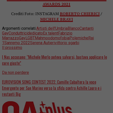
AWARDS 2021
Crediti Foto: INSTAGRAM
ROBERTO CHIERICI
/
MICHELE BRAVI
Argomenti correlati:
Artisti dell'Umbria
Blanco
Cantanti
Gay
Conduttrici
dedicato
Ex talent
Fabrizio
Marrazzo
Gay
LGBT
Mahmood
omofobia
Polemiche
Rai
1
Sanremo 2022
Serena Autieri
vittorio sgarbi
Il prossimo
I Nas accusano: “Michele Merlo poteva salvarsi, bastava applicare le
cure giuste”
Da non perdere
EUROVISION SONG CONTEST 2022. Camille Cabaltera la voce
Emergente per San Marino verso la sfida contro Achille Lauro e i
restanti Big