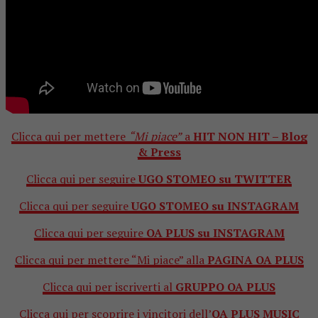
Clicca qui per mettere
“Mi piace”
a
HIT NON HIT – Blog
& Press
Clicca qui per seguire
UGO STOMEO su TWITTER
Clicca qui per seguire
UGO STOMEO su INSTAGRAM
Clicca qui per seguire
OA PLUS su INSTAGRAM
Clicca qui per mettere “Mi piace” alla
PAGINA OA PLUS
Clicca qui per iscriverti al
GRUPPO OA PLUS
Clicca qui per scoprire i vincitori dell’
OA PLUS MUSIC