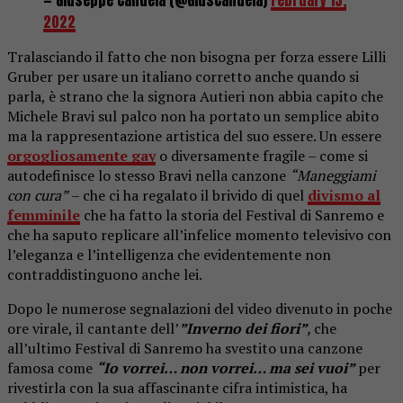
2022
Tralasciando il fatto che non bisogna per forza essere Lilli
Gruber per usare un italiano corretto anche quando si
parla, è strano che la signora Autieri non abbia capito che
Michele Bravi sul palco non ha portato un semplice abito
ma la rappresentazione artistica del suo essere. Un essere
orgogliosamente gay
o diversamente fragile – come si
autodefinisce lo stesso Bravi nella canzone
“Maneggiami
con cura”
– che ci ha regalato il brivido di quel
divismo al
femminile
che ha fatto la storia del Festival di Sanremo e
che ha saputo replicare all’infelice momento televisivo con
l’eleganza e l’intelligenza che evidentemente non
contraddistinguono anche lei.
Dopo le numerose segnalazioni del video divenuto in poche
ore virale, il cantante dell’
”Inverno dei fiori”
,
che
all’ultimo Festival di Sanremo ha svestito una canzone
famosa come
“Io vorrei… non vorrei… ma sei vuoi”
per
rivestirla con la sua affascinante cifra intimistica, ha