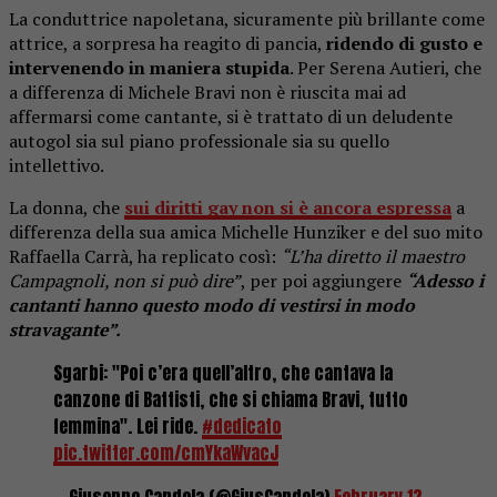
La conduttrice napoletana, sicuramente più brillante come
attrice, a sorpresa ha reagito di pancia,
ridendo di gusto e
intervenendo in maniera stupida
. Per Serena Autieri, che
a differenza di Michele Bravi non è riuscita mai ad
affermarsi come cantante, si è trattato di un deludente
autogol sia sul piano professionale sia su quello
intellettivo.
La donna, che
sui diritti gay non si è ancora espressa
a
differenza della sua amica Michelle Hunziker e del suo mito
Raffaella Carrà, ha replicato così:
“L’ha diretto il maestro
Campagnoli, non si può dire”
, per poi aggiungere
“Adesso i
cantanti hanno questo modo di vestirsi in modo
stravagante”.
Sgarbi: "Poi c’era quell’altro, che cantava la
canzone di Battisti, che si chiama Bravi, tutto
femmina". Lei ride.
#dedicato
pic.twitter.com/cmYkaWvacJ
— Giuseppe Candela (@GiusCandela)
February 13,