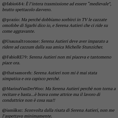
@fabio684:
È l’intera trasmissione ad essere “medievale”,
brutto spettacolo davvero.
@prazio:
Ma perché dobbiamo sorbirci in TV le cazzate
omofobe di Sgarbi dico io, e Serena Autieri che ci ride su
come aggravante.
@Usaunaltronome:
Serena Autieri deve aver imparato a
ridere ad cazzum dalla sua amica Michelle Stunzicher.
@FabioRE79:
Serena Autieri non mi piaceva e tantomeno
piace ora.
@thatsamoreh:
Serena Autieri non mi è mai stata
simpatica e ora capisco perché.
@MarinaVanDerWoo:
Ma Serena Autieri perchè non torna a
recitare e basta…è brava come attrice ma il lavoro di
conduttrice non è cosa sua!!
@iamiikaz:
Sconvolta dalla risata di Serena Autieri, non me
l’aspettavo minimamente.