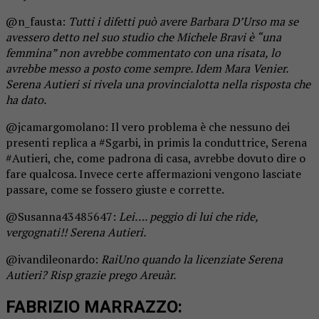
@n_fausta:
Tutti i difetti può avere Barbara D’Urso ma se
avessero detto nel suo studio che Michele Bravi è “una
femmina” non avrebbe commentato con una risata, lo
avrebbe messo a posto come sempre. Idem Mara Venier.
Serena Autieri si rivela una provincialotta nella risposta che
ha dato.
@jcamargomolano: Il vero problema è che nessuno dei
presenti replica a #Sgarbi, in primis la conduttrice, Serena
#Autieri, che, come padrona di casa, avrebbe dovuto dire o
fare qualcosa. Invece certe affermazioni vengono lasciate
passare, come se fossero giuste e corrette.
@Susanna43485647:
Lei…. peggio di lui che ride,
vergognati!! Serena Autieri.
@ivandileonardo:
RaiUno quando la licenziate Serena
Autieri? Risp grazie prego Areuàr.
FABRIZIO MARRAZZO: