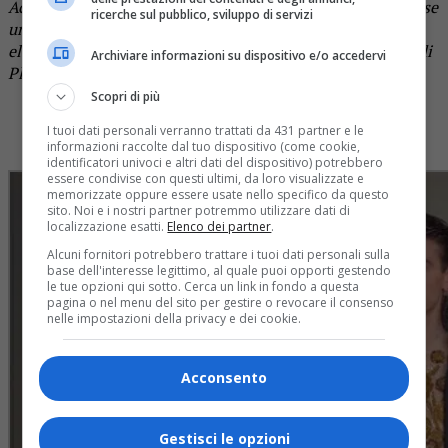
Achille Lauro. Incredibile che a Sanremo l’unica donna fosse
ricerche sul pubblico, sviluppo di servizi
un uomo. È un personaggio riuscito, è una versione più
elegante e meno sciatta dal punto di vista dell’immagine di
Archiviare informazioni su dispositivo e/o accedervi
Platinette”.
Scopri di più
LEGGI
Michele Bravi, la canzone sull’amore gay e la
lettera contro l’omofobia
I tuoi dati personali verranno trattati da 431 partner e le
informazioni raccolte dal tuo dispositivo (come cookie,
identificatori univoci e altri dati del dispositivo) potrebbero
essere condivise con questi ultimi, da loro visualizzate e
memorizzate oppure essere usate nello specifico da questo
sito. Noi e i nostri partner potremmo utilizzare dati di
localizzazione esatti.
Elenco dei partner
.
Alcuni fornitori potrebbero trattare i tuoi dati personali sulla
base dell'interesse legittimo, al quale puoi opporti gestendo
le tue opzioni qui sotto. Cerca un link in fondo a questa
pagina o nel menu del sito per gestire o revocare il consenso
nelle impostazioni della privacy e dei cookie.
Acconsento
Gestisci le opzioni