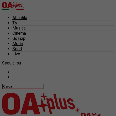
Attualità
TV
Musica
Cinema
Gossip
Moda
Sport
Live
Seguici su