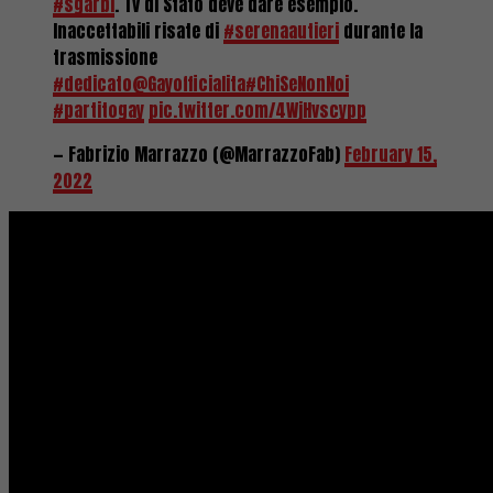
#sgarbi
. Tv di Stato deve dare esempio.
Inaccettabili risate di
#serenaautieri
durante la
trasmissione
#dedicato
@Gayofficialita
#ChiSeNonNoi
#partitogay
pic.twitter.com/4WjHvscypp
— Fabrizio Marrazzo (@MarrazzoFab)
February 15,
2022