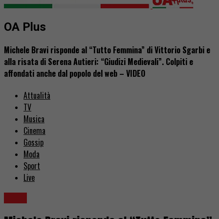
OA Plus
Michele Bravi risponde al “Tutto Femmina” di Vittorio Sgarbi e
alla risata di Serena Autieri: “Giudizi Medievali”. Colpiti e
affondati anche dal popolo del web – VIDEO
Attualità
TV
Musica
Cinema
Gossip
Moda
Sport
Live
LGBT