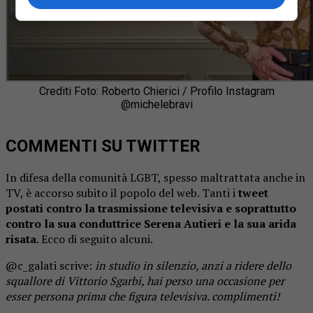
Crediti Foto: Roberto Chierici / Profilo Instagram
@michelebravi
COMMENTI SU TWITTER
In difesa della comunità LGBT, spesso maltrattata anche in
TV, è accorso subito il popolo del web. Tanti i
tweet
postati contro la trasmissione televisiva e soprattutto
contro la sua conduttrice Serena Autieri e la sua arida
risata
. Ecco di seguito alcuni.
@c_galati scrive:
in studio in silenzio, anzi a ridere dello
squallore di Vittorio Sgarbi, hai perso una occasione per
esser persona prima che figura televisiva. complimenti!