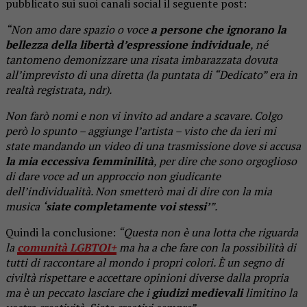
pubblicato sui suoi canali social il seguente post:
“Non amo dare spazio o voce
a persone che ignorano la
bellezza della libertà d’espressione individuale
, né
tantomeno demonizzare una risata imbarazzata dovuta
all’imprevisto di una diretta (la puntata di “Dedicato” era in
realtà registrata, ndr).
Non farò nomi e non vi invito ad andare a scavare. Colgo
però lo spunto – aggiunge l’artista – visto che da ieri mi
state mandando un video di una trasmissione dove si accusa
la mia eccessiva femminilità
, per dire che sono orgoglioso
di dare voce ad un approccio non giudicante
dell’individualità. Non smetterò mai di dire con la mia
musica
‘siate completamente voi stessi’
”.
Quindi la conclusione:
“Questa non è una lotta che riguarda
la
comunità LGBTQI+
ma ha a che fare con la possibilità di
tutti di raccontare al mondo i propri colori. È un segno di
civiltà rispettare e accettare opinioni diverse dalla propria
ma è un peccato lasciare che i
giudizi medievali
limitino la