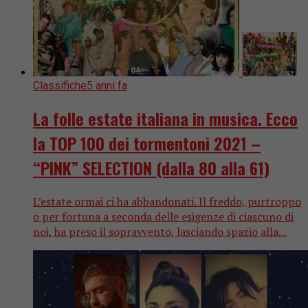
Classifiche
5 anni fa
La folle estate italiana in musica. Ecco
la TOP 100 dei tormentoni 2021 –
“PINK” SELECTION (dalla 80 alla 61)
L’estate ormai ci ha abbandonati. Il freddo, purtroppo
o per fortuna a seconda delle esigenze di ciascuno di
noi, ha preso il sopravvento, lasciando spazio alla...