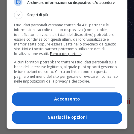
Archiviare informazioni su dispositivo e/o accedervi
Scopri di più
I tuoi dati personali verranno trattati da 431 partner e le
informazioni raccolte dal tuo dispositivo (come cookie,
identificatori univoci e altri dati del dispositivo) potrebbero
essere condivise con questi ultimi, da loro visualizzate e
memorizzate oppure essere usate nello specifico da questo
sito. Noi e i nostri partner potremmo utilizzare dati di
localizzazione esatti.
Elenco dei partner
.
Alcuni fornitori potrebbero trattare i tuoi dati personali sulla
base dell'interesse legittimo, al quale puoi opporti gestendo
le tue opzioni qui sotto. Cerca un link in fondo a questa
Classifiche
5 anni fa
pagina o nel menu del sito per gestire o revocare il consenso
nelle impostazioni della privacy e dei cookie.
OA PLUS ITALIAN CHART (WEEK
33/2021): salgono sul podio Massaroni
Acconsento
Pianoforti e Lorenzo Kruger, scende
Gestisci le opzioni
Mietta