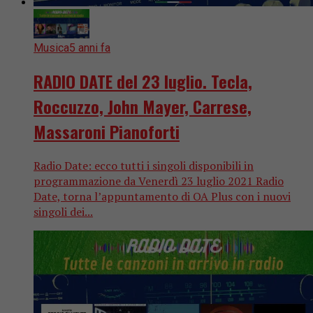
Musica
5 anni fa
RADIO DATE del 23 luglio. Tecla,
Roccuzzo, John Mayer, Carrese,
Massaroni Pianoforti
Radio Date: ecco tutti i singoli disponibili in
programmazione da Venerdì 23 luglio 2021 Radio
Date, torna l’appuntamento di OA Plus con i nuovi
singoli dei...