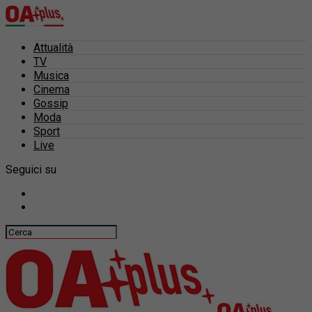
Attualità
TV
Musica
Cinema
Gossip
Moda
Sport
Live
Seguici su