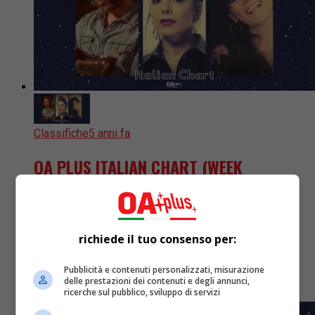
Classifiche
5 anni fa
OA PLUS ITALIAN CHART (WEEK
34/2021): Mietta torna in vetta, sale
Buzzy Lao, entra Flo
richiede il tuo consenso per:
OA Plus vi offre la sua OA PLUS Italian Chart, la
classifica dei migliori brani italiani che torna per la
Pubblicità e contenuti personalizzati, misurazione
week numero 34. La Redazione del...
delle prestazioni dei contenuti e degli annunci,
ricerche sul pubblico, sviluppo di servizi