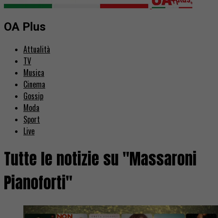
OA Plus
Attualità
TV
Musica
Cinema
Gossip
Moda
Sport
Live
Tutte le notizie su "Massaroni
Pianoforti"