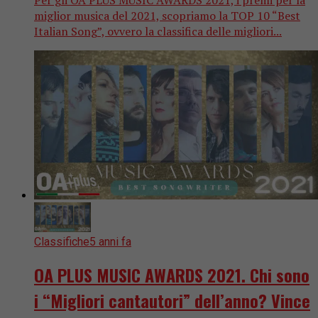
miglior musica del 2021, scopriamo la TOP 10 “Best
Italian Song”, ovvero la classifica delle migliori...
Classifiche
5 anni fa
OA PLUS MUSIC AWARDS 2021. Chi sono
i “Migliori cantautori” dell’anno? Vince