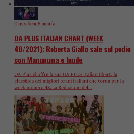
Classifiche
5 anni fa
OA PLUS ITALIAN CHART (WEEK
48/2021): Roberta Giallo sale sul podio
con Manupuma e Inude
OA Plus vi offre la sua OA PLUS Italian Chart, la
classifica dei migliori brani italiani che torna per la
week numero 48. La Redazione del...