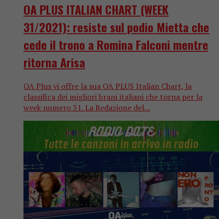
OA PLUS ITALIAN CHART (WEEK
31/2021): resiste sul podio Mietta che
cede il trono a Romina Falconi mentre
ritorna Arisa
OA Plus vi offre la sua OA PLUS Italian Chart, la
classifica dei migliori brani italiani che torna per la
week numero 31. La Redazione del...