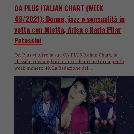
OA PLUS ITALIAN CHART (WEEK
49/2021): Donne, jazz e sensualità in
vetta con Mietta, Arisa e Ilaria Pilar
Patassini
OA Plus vi offre la sua OA PLUS Italian Chart, la
classifica dei migliori brani italiani che torna per la
week numero 49. La Redazione del...