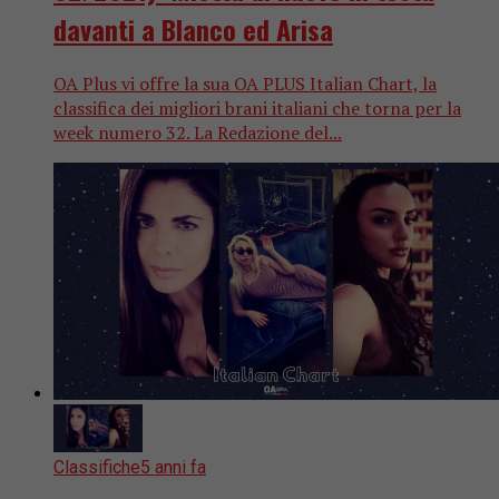
davanti a Blanco ed Arisa
OA Plus vi offre la sua OA PLUS Italian Chart, la
classifica dei migliori brani italiani che torna per la
week numero 32. La Redazione del...
Classifiche
5 anni fa