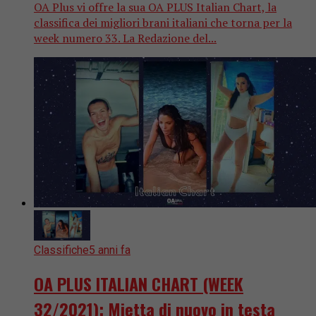
OA Plus vi offre la sua OA PLUS Italian Chart, la
classifica dei migliori brani italiani che torna per la
week numero 33. La Redazione del...
Classifiche
5 anni fa
OA PLUS ITALIAN CHART (WEEK
32/2021): Mietta di nuovo in testa