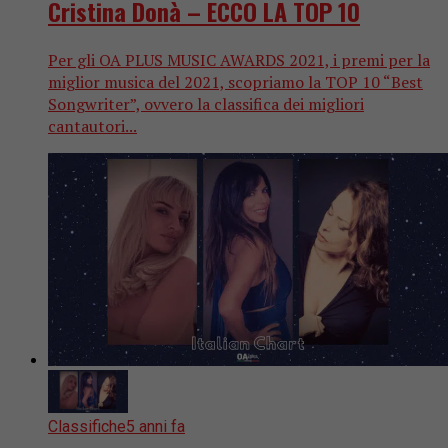
Cristina Donà – ECCO LA TOP 10
Per gli OA PLUS MUSIC AWARDS 2021, i premi per la
miglior musica del 2021, scopriamo la TOP 10 “Best
Songwriter”, ovvero la classifica dei migliori
cantautori...
Classifiche
5 anni fa