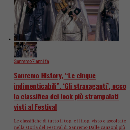
Sanremo
7 anni fa
Sanremo History, “Le cinque
indimenticabili”. ‘Gli stravaganti’, ecco
la classifica dei look più strampalati
visti al Festival
Le classifiche di tutto il top, e il flop, visto e ascoltato
nella storia del Festival di Sanremo Dalle canzoni più