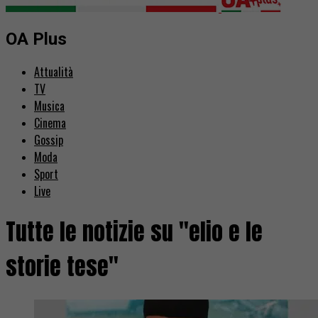
OA Plus
Attualità
TV
Musica
Cinema
Gossip
Moda
Sport
Live
Tutte le notizie su "elio e le
storie tese"