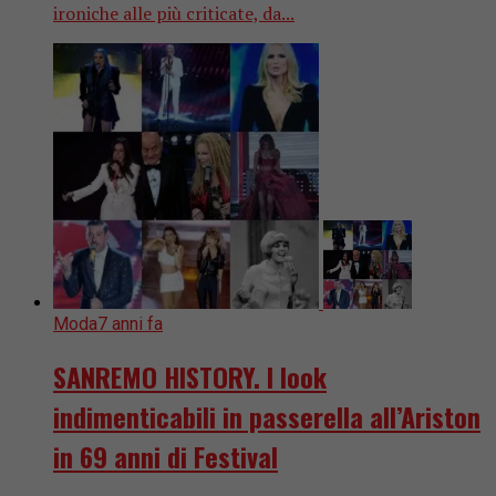
ironiche alle più criticate, da...
Moda
7 anni fa
SANREMO HISTORY. I look
indimenticabili in passerella all’Ariston
in 69 anni di Festival