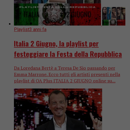
Playlist
3 anni fa
Italia 2 Giugno, la playlist per
festeggiare la Festa della Repubblica
Da Loredana Bertè a Teresa De Sio passando per
Emma Marrone. Ecco tutti gli artisti presenti nella
playlist di OA Plus ITALIA 2 GIUGNO online su...