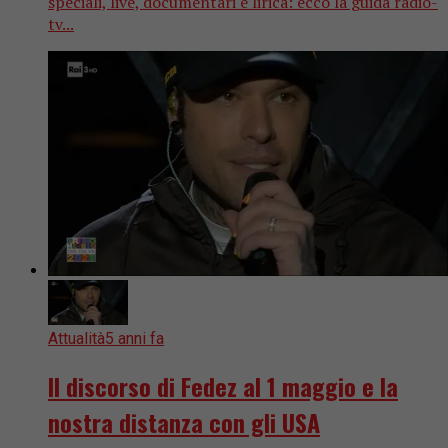
speciali, live, documentari e lirica: ecco la guida radio-
tv...
Attualità
5 anni fa
Il discorso di Fedez al 1 maggio e la
nostra distanza con gli USA