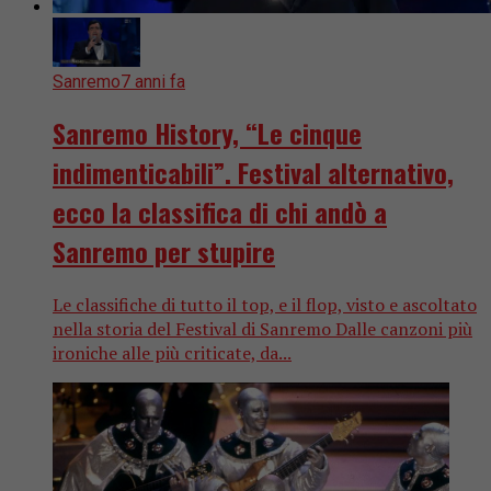
Sanremo
7 anni fa
Sanremo History, “Le cinque
indimenticabili”. Festival alternativo,
ecco la classifica di chi andò a
Sanremo per stupire
Le classifiche di tutto il top, e il flop, visto e ascoltato
nella storia del Festival di Sanremo Dalle canzoni più
ironiche alle più criticate, da...