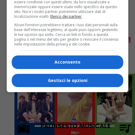
essere condivise con questi ultimi, da loro visualizzate e
memorizzate oppure essere usate nello specifico da questo
sito. Noi e i nostri partner potremmo utilizzare dati di
Musica
5 anni fa
localizzazione esatti.
Elenco dei partner
.
Tutti i Sanremo dei cantanti di X
Alcuni fornitori potrebbero trattare i tuoi dati personali sulla
base dell'interesse legittimo, al quale puoi opporti gestendo
le tue opzioni qui sotto. Cerca un link in fondo a questa
Factor: da Marco Mengoni ai Maneskin
pagina o nel menu del sito per gestire o revocare il consenso
nelle impostazioni della privacy e dei cookie.
Si è conclusa con la vittoria dei Maneskin il 71°
Festival della Canzone italiana, ma la band non è
Acconsento
l’unità ad aver trionfato a Sanremo dopo...
Gestisci le opzioni