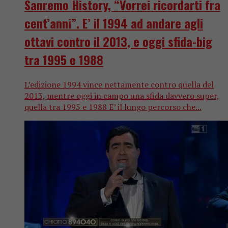
Sanremo History, “Vorrei ricordarti fra
cent’anni”. E’ il 1994 ad andare agli
ottavi contro il 2013, e oggi sfida-big
tra 1995 e 1988
L’edizione 1994 vince nettamente contro quella del
2013, mentre oggi in campo una sfida davvero super,
quella tra 1995 e 1988 E’ il lungo percorso che...