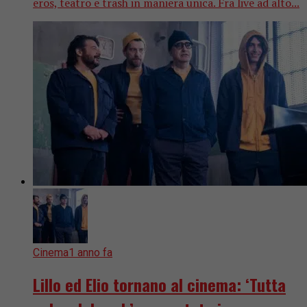
eros, teatro e trash in maniera unica. Fra live ad alto...
Cinema
1 anno fa
Lillo ed Elio tornano al cinema: ‘Tutta