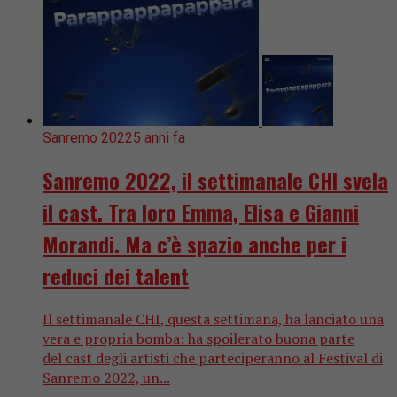
Sanremo 2022
5 anni fa
Sanremo 2022, il settimanale CHI svela
il cast. Tra loro Emma, Elisa e Gianni
Morandi. Ma c’è spazio anche per i
reduci dei talent
Il settimanale CHI, questa settimana, ha lanciato una
vera e propria bomba: ha spoilerato buona parte
del cast degli artisti che parteciperanno al Festival di
Sanremo 2022, un...