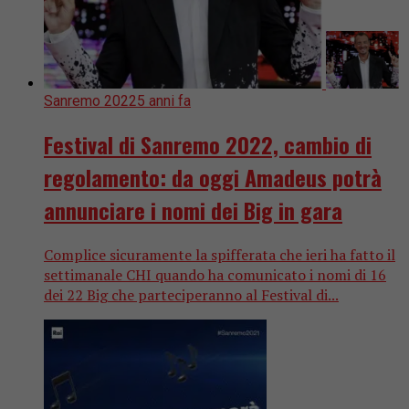
Sanremo 2022
5 anni fa
Festival di Sanremo 2022, cambio di
regolamento: da oggi Amadeus potrà
annunciare i nomi dei Big in gara
Complice sicuramente la spifferata che ieri ha fatto il
settimanale CHI quando ha comunicato i nomi di 16
dei 22 Big che parteciperanno al Festival di...