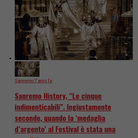
Sanremo
7 anni fa
Sanremo History, “Le cinque
indimenticabili”. Ingiustamente
seconde, quando la ‘medaglia
d’argento’ al Festival è stata una