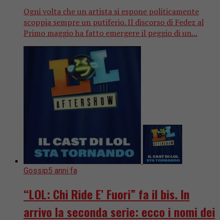
Ogni volta che un artista si espone politicamente
scoppia sempre un putiferio. Il discorso di Fedez al
Primo maggio ha fatto emergere il peggio di un...
Gossip
5 anni fa
“LOL: Chi Ride E’ Fuori” fa il bis. In
arrivo la seconda serie: ecco i nomi dei