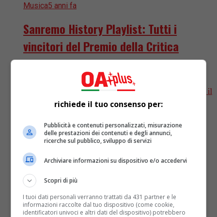
Musica
5 anni fa
Sanremo History Playlist: Tutti i
vincitori del Premio della Critica
Ecco un approfondimento sui vincitori della Premio
della Critica “Mia Martini“ del Festival di Sanremo,
scopriamo quali sono i cantanti che hanno ottenuto il
premio più raffinato...
richiede il tuo consenso per:
Pubblicità e contenuti personalizzati, misurazione
delle prestazioni dei contenuti e degli annunci,
ricerche sul pubblico, sviluppo di servizi
Archiviare informazioni su dispositivo e/o accedervi
Scopri di più
I tuoi dati personali verranno trattati da 431 partner e le
informazioni raccolte dal tuo dispositivo (come cookie,
identificatori univoci e altri dati del dispositivo) potrebbero