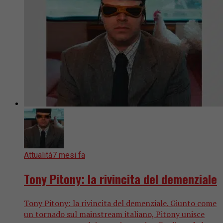
Attualità
7 mesi fa
Tony Pitony: la rivincita del demenziale
Tony Pitony: la rivincita del demenziale. Giunto come
un tornado sul mainstream italiano, Pitony unisce