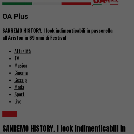
OA Plus
SANREMO HISTORY. I look indimenticabili in passerella
all’Ariston in 69 anni di Festival
Attualità
TV
Musica
Cinema
Gossip
Moda
Sport
Live
Moda
SANREMO HISTORY. I look indimenticabili in