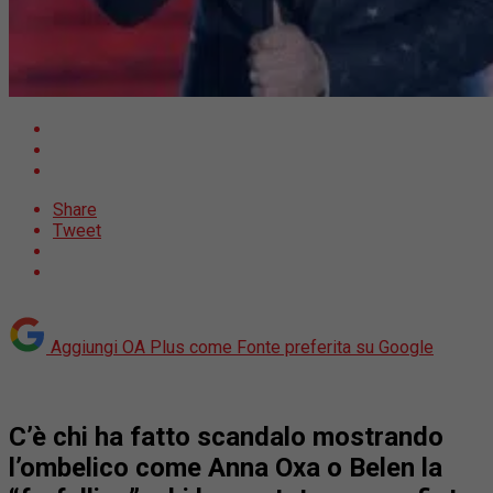
Share
Tweet
Aggiungi OA Plus come
Fonte preferita su Google
C’è chi ha fatto
scandalo
mostrando
l’ombelico come
Anna Oxa
o
Belen la