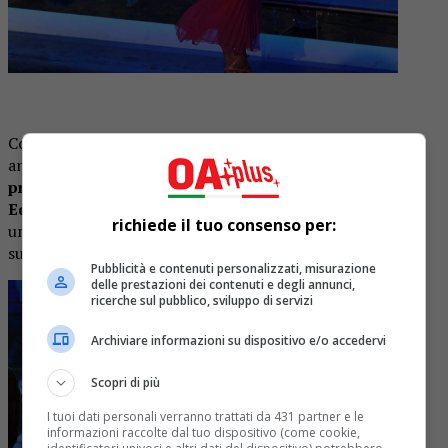
Come
scandalosa
è parsa a molti,
nell’edizione 2017
,
anche
Diletta Leotta
, sempre causa
spacco
profondissimo dell’abito Alberta Ferretti Limited
Edition
che la conduttrice di DAZN ha indossato durante
richiede il tuo consenso per:
una delle serate della kermesse parlando di bullismo e
suscitando aspre polemiche sui social.
Pubblicità e contenuti personalizzati, misurazione
delle prestazioni dei contenuti e degli annunci,
ricerche sul pubblico, sviluppo di servizi
Archiviare informazioni su dispositivo e/o accedervi
Scopri di più
I tuoi dati personali verranno trattati da 431 partner e le
informazioni raccolte dal tuo dispositivo (come cookie,