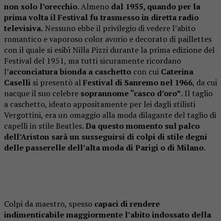
non solo l’orecchio
. Almeno
dal 1955, quando per la
prima volta il Festival fu trasmesso in diretta radio
televisiva.
Nessuno ebbe il privilegio di vedere l’abito
romantico e vaporoso color avorio e decorato di paillettes
con il quale si esibì Nilla Pizzi durante la prima edizione del
Festival del 1951, ma tutti sicuramente ricordano
l’
acconciatura bionda a caschetto
con cui
Caterina
Caselli
si presentò al
Festival di Sanremo nel 1966
, da cui
nacque il suo celebre
soprannome “casco d’oro”
. Il taglio
a caschetto, ideato appositamente per lei dagli stilisti
Vergottini, era un omaggio alla moda dilagante del taglio di
capelli in stile Beatles.
Da questo momento sul palco
dell’Ariston sarà un susseguirsi di colpi di stile degni
delle passerelle dell’alta moda di Parigi o di Milano
.
Colpi da maestro, spesso
capaci di rendere
indimenticabile maggiormente l’abito indossato della