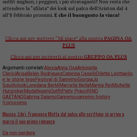
outfit migliori, i peggiori, i più stravaganti? Non resta che
attendere la “sfilata” dei look sul palco dell’Ariston dal 4
all’8 febbraio prossimi.
E che il buongusto la vinca!
Clicca qui per mettere “Mi piace” alla nostra
PAGINA OA
PLUS
Clicca qui per iscriverti al nostro
GRUPPO OA PLUS
Argomenti correlati:
Alexia
Anna Oxa
Antonella
Clerici
Arisa
Belen Rodriguez
Caterina Caselli
Diletta Leotta
elio
e le storie tese
Festival di Sanremo
Giorgia
Jo
Squillo
look
Loredana Berté
Marcella Bella
Marina Rei
Michelle
Hunzicker
Moda
Noemi
Outfit
Patty Pravo
RINO
GAETANO
Sabrina Salerno
Sanremo
sanremo history
Il prossimo
Musica. Libri. Francesco Motta dal palco allo scrittoio: in arrivo a
marzo il suo primo romanzo
Da non perdere