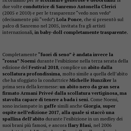
due volte
conduttrice di Sanremo
Antonella Clerici
(2005 e 2010) e per le trasparenze “vedo non vedo”
(decisamente più “vedo”)
Lola Ponce
, che si presentò sul
palco di Sanremo nel 2005, invitata fra gli artisti
internazionali,
in baby-doll completamente trasparente.
Completamente
“fuori di seno” è andata invece la
“rossa” Noemi
durante l’esibizione nella terza serata della
edizione del
Festival 2018
, complice un
abito dalla
scollatura profondissima
, molto simile a quella dell’abito
che ha sfoggiato la conduttrice
Michelle Hunziker
la
prima sera della kermesse:
un abito nero da gran sera
firmato Armani Priveé dalla scollatura vertiginosa, ma
stavolta capace di tenere a bada i seni.
Come Noemi,
sono inciampate in
gaffe
simili anche
Giorgia
,
super
ospite nell’edizione 2017
,
alla quale si staccò una
spallina dell’abito
durante l’esibizione in un medley dei
suoi brani più famosi, e ancora
Ilary Blasi
, nel 2006