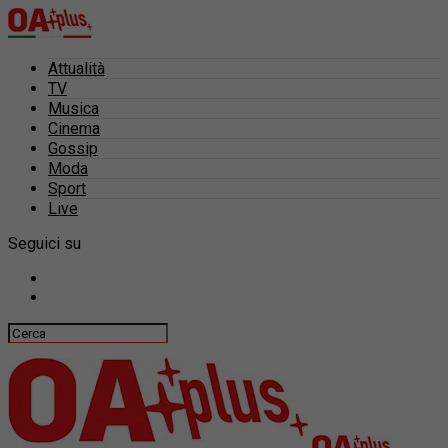
Attualità
TV
Musica
Cinema
Gossip
Moda
Sport
Live
Seguici su