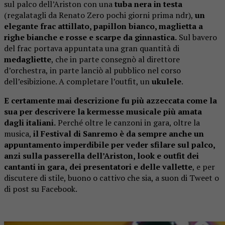
sul palco dell’Ariston con una
tuba nera in testa
(regalatagli da Renato Zero pochi giorni prima ndr),
un
elegante frac attillato, papillon bianco, maglietta a
righe bianche e rosse e scarpe da ginnastica.
Sul bavero
del frac portava appuntata una gran quantità di
medagliette
, che in parte consegnò al direttore
d’orchestra, in parte lanciò al pubblico nel corso
dell’esibizione. A completare l’outfit, un
ukulele
.
E certamente mai descrizione fu più azzeccata come la
sua per descrivere la kermesse musicale più amata
dagli italiani.
Perché oltre le canzoni in gara, oltre la
musica,
il Festival di Sanremo è da sempre anche un
appuntamento imperdibile per veder sfilare sul palco,
anzi sulla passerella dell’Ariston, look e outfit dei
cantanti in gara,
dei presentatori e delle vallette
, e per
discutere di stile, buono o cattivo che sia, a suon di Tweet o
di post su Facebook.