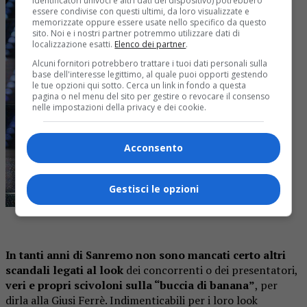
identificatori univoci e altri dati del dispositivo) potrebbero
essere condivise con questi ultimi, da loro visualizzate e
memorizzate oppure essere usate nello specifico da questo
sito. Noi e i nostri partner potremmo utilizzare dati di
localizzazione esatti.
Elenco dei partner
.
Alcuni fornitori potrebbero trattare i tuoi dati personali sulla
base dell'interesse legittimo, al quale puoi opporti gestendo
le tue opzioni qui sotto. Cerca un link in fondo a questa
pagina o nel menu del sito per gestire o revocare il consenso
nelle impostazioni della privacy e dei cookie.
Acconsento
Gestisci le opzioni
In tanti anni di Sanremo non sono mancati certo altri
scandali legati al look
dei concorrenti o dei presentatori,
veri e propri scivoloni sulla “buccia di banana”
, per
dirla alla Giusi Ferrè. Indimenticabili per i loro look