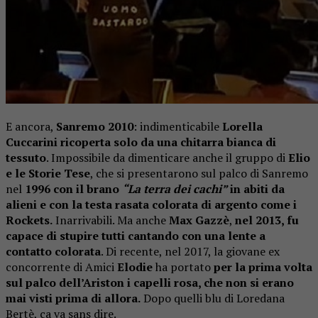
E ancora,
Sanremo 2010
: indimenticabile
Lorella
Cuccarini ricoperta solo da una chitarra bianca di
tessuto
. Impossibile da dimenticare anche il gruppo di
Elio
e le Storie Tese
, che si presentarono sul palco di Sanremo
nel
1996 con il brano
“La terra dei cachi”
in abiti da
alieni e con la testa rasata colorata di argento come i
Rockets.
Inarrivabili. Ma anche
Max Gazzè
,
nel 2013, fu
capace di stupire tutti cantando con una lente a
contatto colorata
. Di recente, nel 2017, la giovane ex
concorrente di Amici
Elodie
ha portato
per la prima volta
sul palco dell’Ariston i capelli rosa, che non si erano
mai visti prima di allora.
Dopo quelli blu di Loredana
Bertè, ça va sans dire.