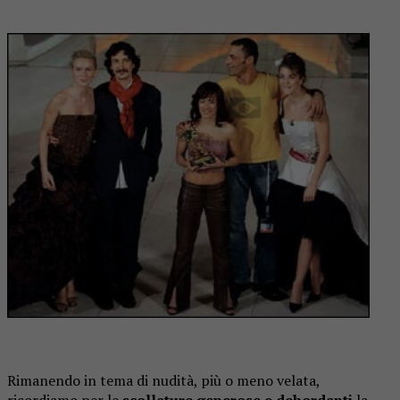
Rimanendo in tema di nudità, più o meno velata,
ricordiamo per le
scollature generose e debordanti
la