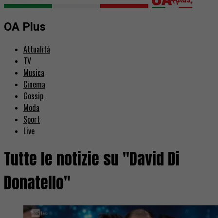
OA Plus
Attualità
TV
Musica
Cinema
Gossip
Moda
Sport
Live
Tutte le notizie su "David Di
Donatello"