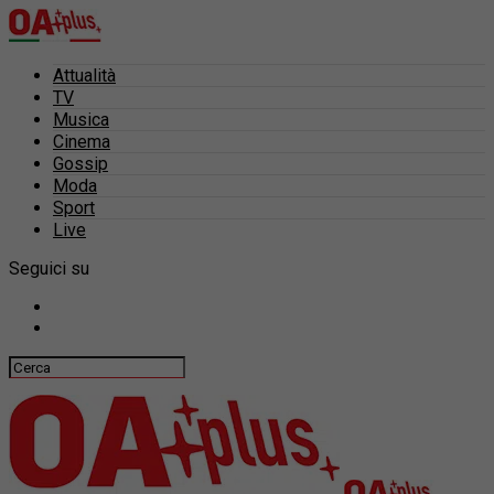
Attualità
TV
Musica
Cinema
Gossip
Moda
Sport
Live
Seguici su