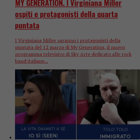
MY GENERATION. I Virginiana Miller
ospiti e protagonisti della quarta
puntata
I Virginiana Miller saranno i protagonisti della
puntata del 12 marzo di My Generation, il nuovo
programma televisivo di Sky Arte dedicato alle rock
band italiane...