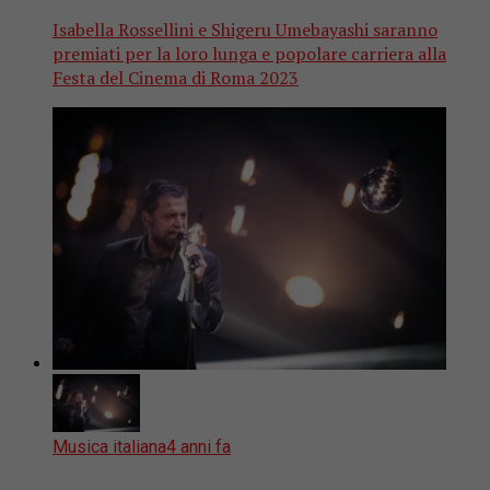
Isabella Rossellini e Shigeru Umebayashi saranno
premiati per la loro lunga e popolare carriera alla
Festa del Cinema di Roma 2023
Musica italiana
4 anni fa