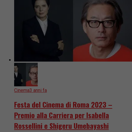
Cinema
3 anni fa
Festa del Cinema di Roma 2023 –
Premio alla Carriera per Isabella
Rossellini e Shigeru Umebayashi