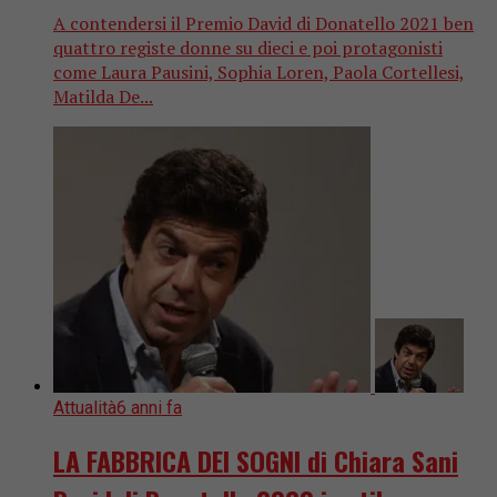
A contendersi il Premio David di Donatello 2021 ben
quattro registe donne su dieci e poi protagonisti
come Laura Pausini, Sophia Loren, Paola Cortellesi,
Matilda De...
Attualità
6 anni fa
LA FABBRICA DEI SOGNI di Chiara Sani