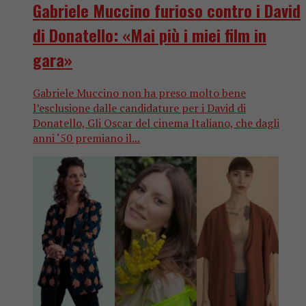
Gabriele Muccino furioso contro i David
di Donatello: «Mai più i miei film in
gara»
Gabriele Muccino non ha preso molto bene
l’esclusione dalle candidature per i David di
Donatello, Gli Oscar del cinema Italiano, che dagli
anni ‘50 premiano il...