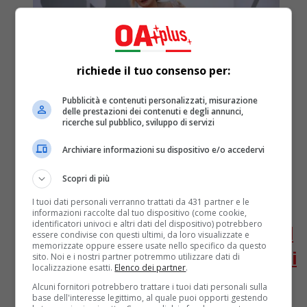
richiede il tuo consenso per:
Pubblicità e contenuti personalizzati, misurazione
delle prestazioni dei contenuti e degli annunci,
ricerche sul pubblico, sviluppo di servizi
Archiviare informazioni su dispositivo e/o accedervi
Attualità
5 anni fa
Scopri di più
Sandra Milo avrà il David alla Carriera
I tuoi dati personali verranno trattati da 431 partner e le
informazioni raccolte dal tuo dispositivo (come cookie,
identificatori univoci e altri dati del dispositivo) potrebbero
alla prossima edizione dei Premi David
essere condivise con questi ultimi, da loro visualizzate e
memorizzate oppure essere usate nello specifico da questo
di Donatello. Il direttore artistico: “Chi
sito. Noi e i nostri partner potremmo utilizzare dati di
localizzazione esatti.
Elenco dei partner
.
se non lei poteva meritarlo?”
Alcuni fornitori potrebbero trattare i tuoi dati personali sulla
base dell'interesse legittimo, al quale puoi opporti gestendo