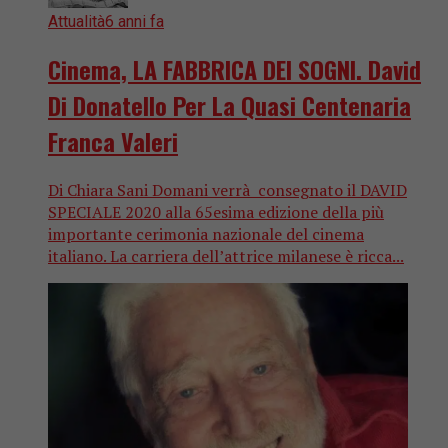
Attualità
6 anni fa
Cinema, LA FABBRICA DEI SOGNI. David
Di Donatello Per La Quasi Centenaria
Franca Valeri
Di Chiara Sani Domani verrà consegnato il DAVID
SPECIALE 2020 alla 65esima edizione della più
importante cerimonia nazionale del cinema
italiano. La carriera dell’attrice milanese è ricca...