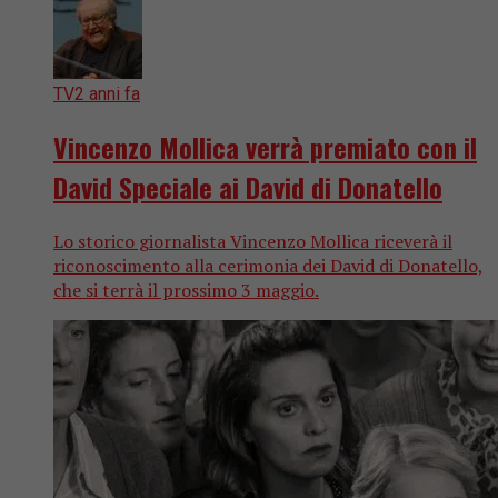
TV
2 anni fa
Vincenzo Mollica verrà premiato con il
David Speciale ai David di Donatello
Lo storico giornalista Vincenzo Mollica riceverà il
riconoscimento alla cerimonia dei David di Donatello,
che si terrà il prossimo 3 maggio.