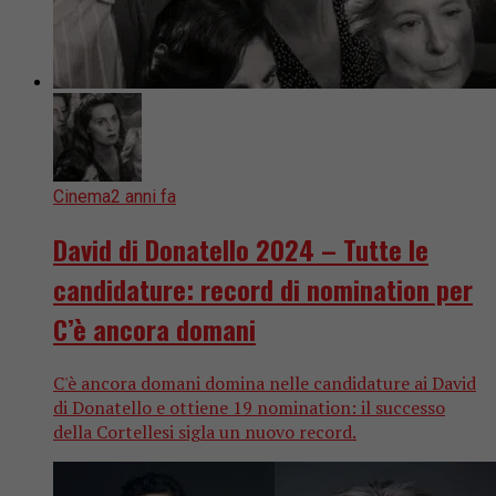
Cinema
2 anni fa
David di Donatello 2024 – Tutte le
candidature: record di nomination per
C’è ancora domani
C'è ancora domani domina nelle candidature ai David
di Donatello e ottiene 19 nomination: il successo
della Cortellesi sigla un nuovo record.