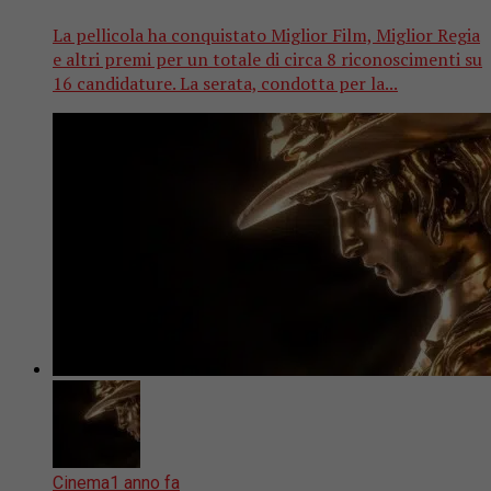
La pellicola ha conquistato Miglior Film, Miglior Regia
e altri premi per un totale di circa 8 riconoscimenti su
16 candidature. La serata, condotta per la...
Cinema
1 anno fa