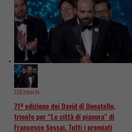
TV
3 mesi fa
71ª edizione dei David di Donatello,
trionfo per “Le città di pianura” di
Francesco Sossai. Tutti i premiati