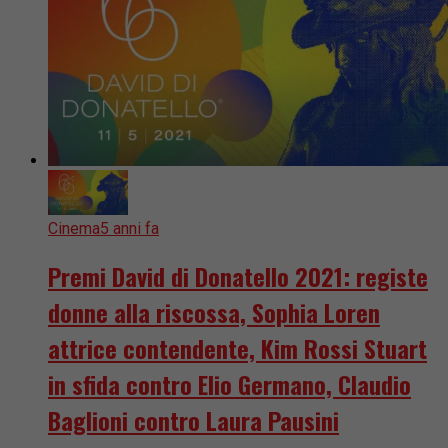
Cinema
5 anni fa
Premi David di Donatello 2021: registe
donne alla riscossa, Sophia Loren
attrice contendente, Kim Rossi Stuart
in sfida contro Elio Germano, Claudio
Baglioni contro Laura Pausini