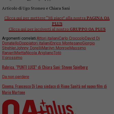
Articolo di Ugo Stomeo e Chiara Sani
Clicca qui per mettere “Mi piace” alla nostra
PAGINA OA
PLUS
Clicca qui per iscriverti al nostro
GRUPPO OA PLUS
Argomenti correlati:
Attori italiani
Carlo Croccolo
David Di
Donatello
Doppiatori italiani
Enrico Montesano
Giorgio
Strehler
Johnny Dorelli
Marilyn Monroe
Massimo
Ranieri
Mietta
Nicola Arigliano
Totò
Il prossimo
Rubrica. “PUNTI LUCE” di Chiara Sani: Steven Spielberg
Da non perdere
Cinema. Francesco Di Leva sindaco di Rione Sanità nel nuovo film di
Mario Martone