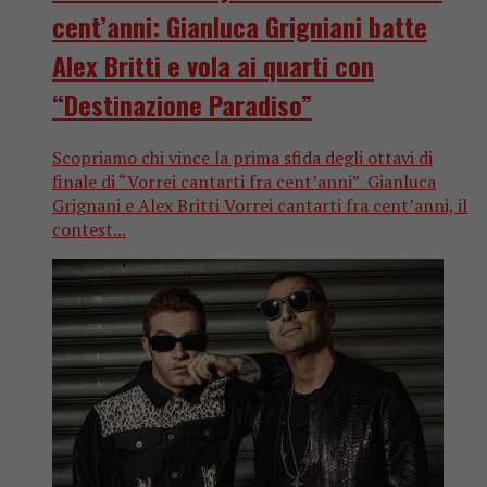
cent’anni: Gianluca Grigniani batte
Alex Britti e vola ai quarti con
“Destinazione Paradiso”
Scopriamo chi vince la prima sfida degli ottavi di
finale di “Vorrei cantarti fra cent’anni” Gianluca
Grignani e Alex Britti Vorrei cantarti fra cent’anni, il
contest...