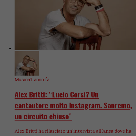
Musica
1 anno fa
Alex Britti: “Lucio Corsi? Un
cantautore molto Instagram. Sanremo,
un circuito chiuso”
Alex Britti ha rilasciato un'intervista all’Ansa dove ha