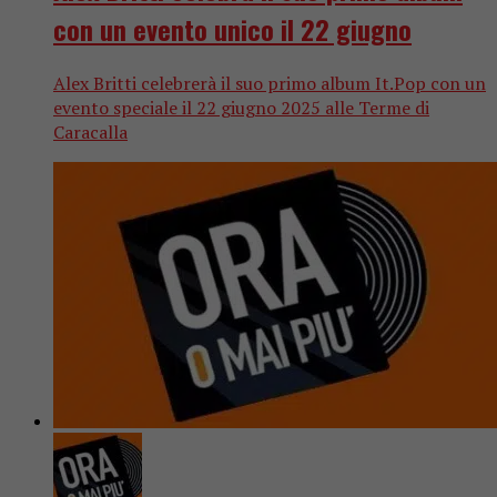
con un evento unico il 22 giugno
Alex Britti celebrerà il suo primo album It.Pop con un
evento speciale il 22 giugno 2025 alle Terme di
Caracalla