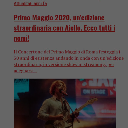
Attualità
6 anni fa
Primo Maggio 2020, un’edizione
straordinaria con Aiello. Ecco tutti i
nomi!
Il Concertone del Primo Maggio di Roma festeggia i
30 anni di esistenza andando in onda con un’edizione
straordinaria, in versione show in streaming, per
adeguarsi...