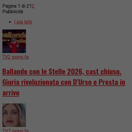
Pagina 1 di 2
1
2
Pubblicità
I più letti
TV
2 giorni fa
Ballando con le Stelle 2026, cast chiuso.
Giuria rivoluzionata con D’Urso e Presta in
arrivo
TV
7 giorni fa