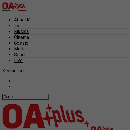
Attualità
TV
Musica
Cinema
Gossip
Moda
Sport
Live
Seguici su