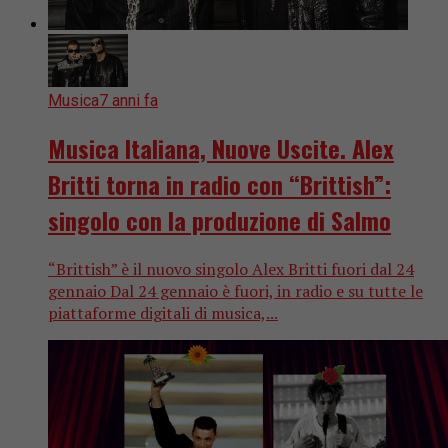
Musica
7 anni fa
Musica Italiana, Nuove Uscite. Alex
Britti torna in radio con “Brittish”:
singolo con la produzione di Salmo
“Brittish” è il nuovo singolo Alex Britti fuori dal 24
gennaio Dal 24 gennaio è fuori, in radio e su tutte le
piattaforme digitali di musica,...