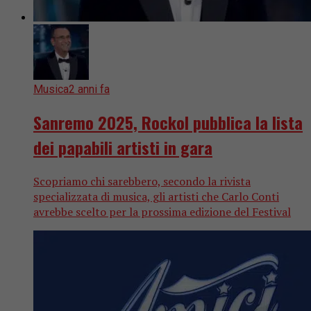
Musica
2 anni fa
Sanremo 2025, Rockol pubblica la lista
dei papabili artisti in gara
Scopriamo chi sarebbero, secondo la rivista
specializzata di musica, gli artisti che Carlo Conti
avrebbe scelto per la prossima edizione del Festival