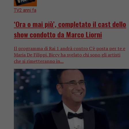
TV
2 anni fa
‘Ora o mai più’, completato il cast dello
show condotto da Marco Liorni
Il programma di Rai 1 andrà contro C'è posta per te e
Maria De Filippi. Biccy ha svelato chi sono gli artisti
che si rimetteranno in...