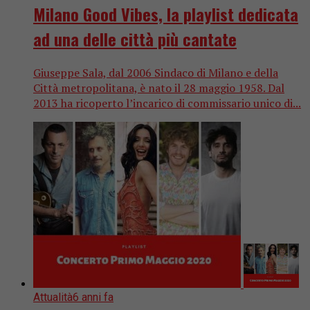
Milano Good Vibes, la playlist dedicata
ad una delle città più cantate
Giuseppe Sala, dal 2006 Sindaco di Milano e della
Città metropolitana, è nato il 28 maggio 1958. Dal
2013 ha ricoperto l’incarico di commissario unico di...
Attualità
6 anni fa