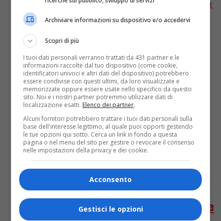
ricerche sul pubblico, sviluppo di servizi
con alcuni degli esclusi che non sono entrati nel cast
di Sanremo 2021. https://www.youtube.com/watch?
Archiviare informazioni su dispositivo e/o accedervi
v=QUX5o-MJi9U Tra le 26 canzoni selezionate...
Scopri di più
I tuoi dati personali verranno trattati da 431 partner e le
informazioni raccolte dal tuo dispositivo (come cookie,
identificatori univoci e altri dati del dispositivo) potrebbero
essere condivise con questi ultimi, da loro visualizzate e
memorizzate oppure essere usate nello specifico da questo
sito. Noi e i nostri partner potremmo utilizzare dati di
localizzazione esatti.
Elenco dei partner
.
Alcuni fornitori potrebbero trattare i tuoi dati personali sulla
base dell'interesse legittimo, al quale puoi opporti gestendo
le tue opzioni qui sotto. Cerca un link in fondo a questa
pagina o nel menu del sito per gestire o revocare il consenso
nelle impostazioni della privacy e dei cookie.
Attualità
6 anni fa
Acconsento
25 novembre. Una playlist per la
Giornata contro la violenza sulle donne
Gestisci le opzioni