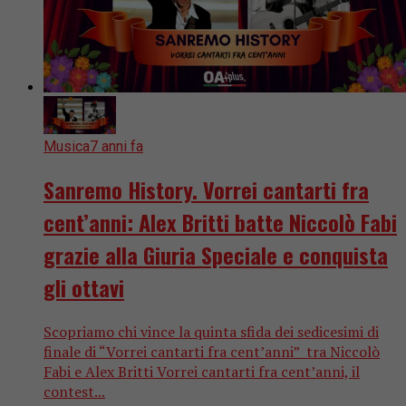
Musica
7 anni fa
Sanremo History. Vorrei cantarti fra
cent’anni: Alex Britti batte Niccolò Fabi
grazie alla Giuria Speciale e conquista
gli ottavi
Scopriamo chi vince la quinta sfida dei sedicesimi di
finale di “Vorrei cantarti fra cent’anni” tra Niccolò
Fabi e Alex Britti Vorrei cantarti fra cent’anni, il
contest...