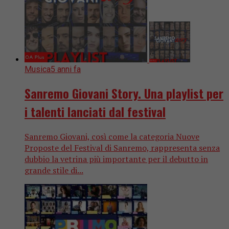
Musica
5 anni fa
Sanremo Giovani Story. Una playlist per
i talenti lanciati dal festival
Sanremo Giovani, così come la categoria Nuove
Proposte del Festival di Sanremo, rappresenta senza
dubbio la vetrina più importante per il debutto in
grande stile di...