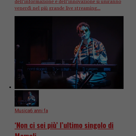
dell’informazione e dell’innovazione si uniranno
venerdì nel più grande live streaming...
Musica
6 anni fa
‘Non ci sei più’ l’ultimo singolo di
Mameli