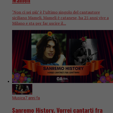
‘Non ci sei più’ è l’ultimo singolo del cantautore
siciliano Mameli. Mameli è catanese, ha 25 anni vive a
Milano e sta per far uscire il...
Musica
7 anni fa
Sanremo History. Vorrei cantarti fra