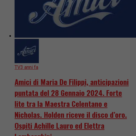
TV
3 anni fa
Amici di Maria De Filippi, anticipazioni
puntata del 28 Gennaio 2024. Forte
lite tra la Maestra Celentano e
Nicholas. Holden riceve il disco d’oro.
Ospiti Achille Lauro ed Elettra