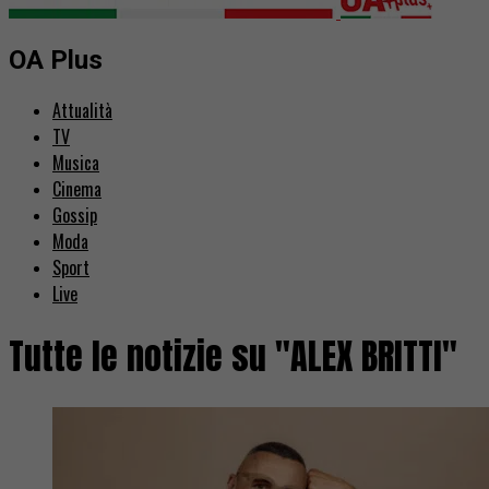
OA Plus
Attualità
TV
Musica
Cinema
Gossip
Moda
Sport
Live
Tutte le notizie su "ALEX BRITTI"