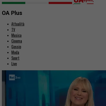
OA Plus
Attualità
TV
Musica
Cinema
Gossip
Moda
Sport
Live