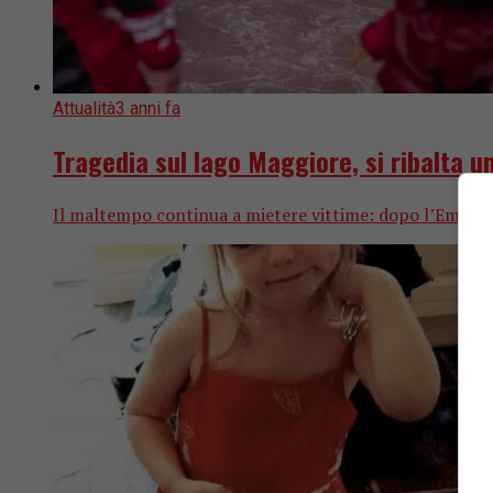
Attualità
3 anni fa
Tragedia sul lago Maggiore, si ribalta 
Il maltempo continua a mietere vittime: dopo l’Emilia Ro