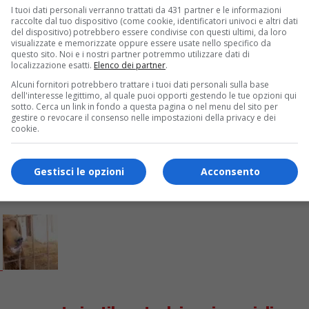
I tuoi dati personali verranno trattati da 431 partner e le informazioni
raccolte dal tuo dispositivo (come cookie, identificatori univoci e altri dati
del dispositivo) potrebbero essere condivise con questi ultimi, da loro
visualizzate e memorizzate oppure essere usate nello specifico da
 Portogallo: gli investigatori avrebbero trov
questo sito. Noi e i nostri partner potremmo utilizzare dati di
localizzazione esatti.
Elenco dei partner
.
 campioni di DNA, ma si cercavano anche una pistola ed una vi
Alcuni fornitori potrebbero trattare i tuoi dati personali sulla base
dell'interesse legittimo, al quale puoi opporti gestendo le tue opzioni qui
sotto. Cerca un link in fondo a questa pagina o nel menu del sito per
gestire o revocare il consenso nelle impostazioni della privacy e dei
cookie.
Gestisci le opzioni
Acconsento