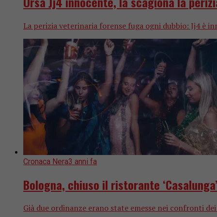
Orsa Jj4 innocente, la scagiona la perizi
La perizia veterinaria forense fuga ogni dubbio: Jj4 è i
Cronaca Nera
3 anni fa
Bologna, chiuso il ristorante ‘Casalunga’
Già due ordinanze erano state emesse nei confronti dei g