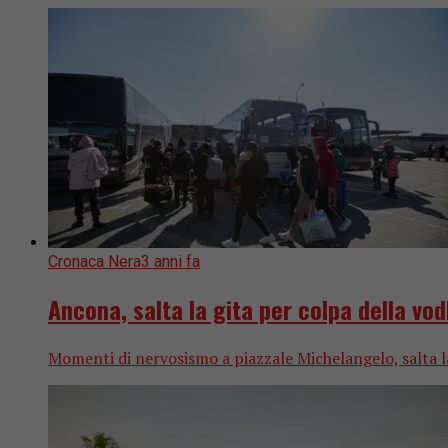
Cronaca Nera
3 anni fa
Ancona, salta la gita per colpa della vodk
Momenti di nervosismo a piazzale Michelangelo, salta la