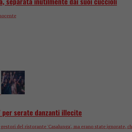
a, separata inutilmente dai suoi cuccioli
nnocente
 per serate danzanti illecite
estori del ristorante 'Casalunga', ma erano state ignorate, chiu