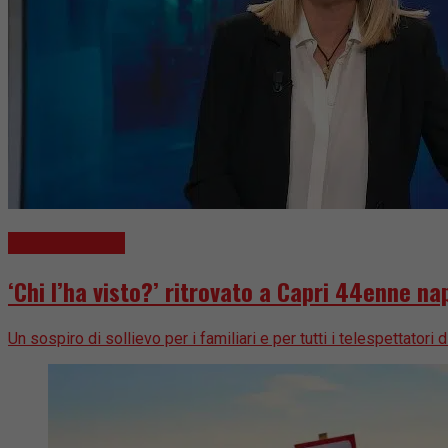
Cronaca Nera
‘Chi l’ha visto?’ ritrovato a Capri 44enne na
Un sospiro di sollievo per i familiari e per tutti i telespettatori di