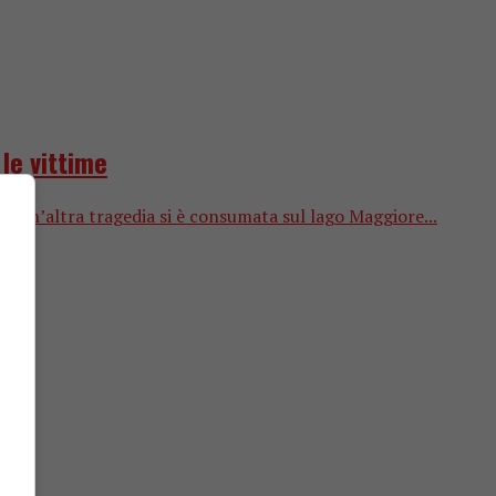
le vittime
ri un’altra tragedia si è consumata sul lago Maggiore...