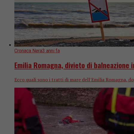
Cronaca Nera
3 anni fa
Emilia Romagna, divieto di balneazione in
Ecco quali sono i tratti di mare dell'Emilia Romagna, do