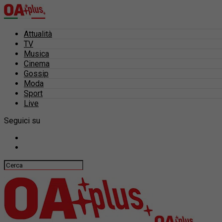
Attualità
TV
Musica
Cinema
Gossip
Moda
Sport
Live
Seguici su