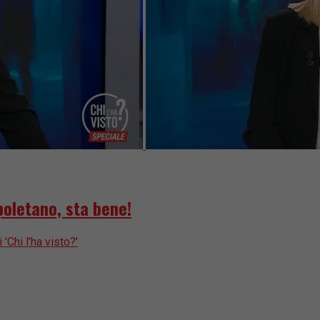
poletano, sta bene!
 'Chi l'ha visto?'