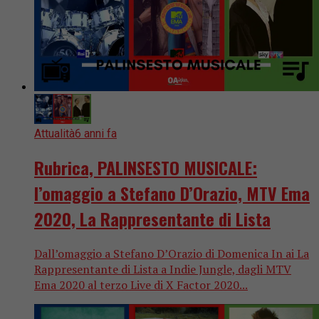
Attualità
6 anni fa
Rubrica, PALINSESTO MUSICALE:
l’omaggio a Stefano D’Orazio, MTV Ema
2020, La Rappresentante di Lista
Dall’omaggio a Stefano D’Orazio di Domenica In ai La
Rappresentante di Lista a Indie Jungle, dagli MTV
Ema 2020 al terzo Live di X Factor 2020...