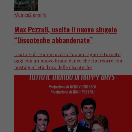
Musica
2 anni fa
Max Pezzali, uscito il nuovo singolo
“Discoteche abbandonate”
L'autore di "Hanno ucciso l'uomo ragno" è tornato
oggi con un nuovo brano dance che ripercorre con
nostalgia l'età d'oro delle discoteche