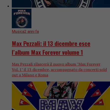
Musica
2 anni fa
Max Pezzali: il 13 dicembre esce
l’album Max Forever volume 1
Max Pezzali rilascerà il nuovo album "Max Forever
Vol. 1" il 13 dicembre, accompagnato da concerti sold
out a Milano e Roma