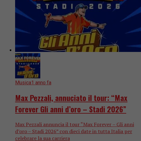
Musica
1 anno fa
Max Pezzali, annuciato il tour: “Max
Forever Gli anni d’oro – Stadi 2026”
Max Pezzali annuncia il tour “Max Forever – Gli anni
d’oro – Stadi 2026” con dieci date in tutta Italia per
celebrare la sua carriera