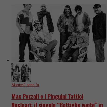
Musica
1 anno fa
Max Pezzali e i Pinguini Tattici
Nucleari: il singolo “Bottiglie vuote” in