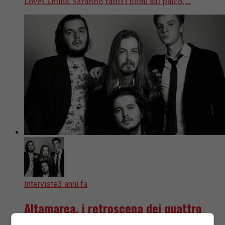
Loves Emilia. Saranno tanti i nomi sul palco,...
Interviste
3 anni fa
Altamarea, i retroscena dei quattro