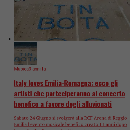
Musica
3 anni fa
Italy loves Emilia-Romagna: ecco gli
artisti che parteciperanno al concerto
benefico a favore degli alluvionati
Sabato 24 Giugno si svolgerà alla RCF Arena di Reggio
Emilia l'evento musicale benefico creato 11 anni dopo