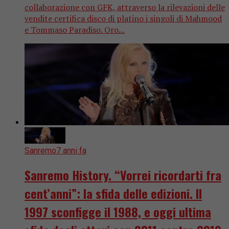
collaborazione con GFK, attraverso la rilevazioni delle
vendite certifica disco di platino i singoli di Mahmood
e Tommaso Paradiso. Oro...
Sanremo
7 anni fa
Sanremo History. “Vorrei ricordarti fra
cent’anni”: la sfida delle edizioni. Il
1997 sconfigge il 1988, e oggi ultima