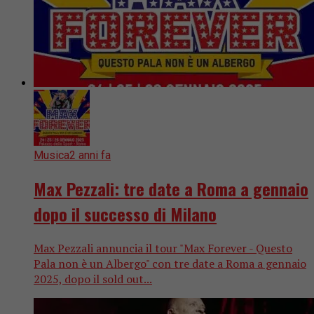
Musica
2 anni fa
Max Pezzali: tre date a Roma a gennaio
dopo il successo di Milano
Max Pezzali annuncia il tour "Max Forever - Questo
Pala non è un Albergo" con tre date a Roma a gennaio
2025, dopo il sold out...