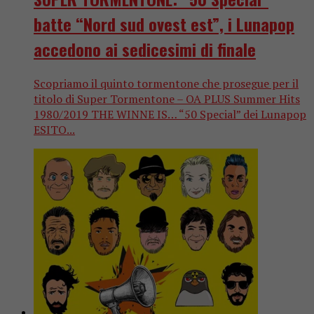
batte “Nord sud ovest est”, i Lunapop
accedono ai sedicesimi di finale
Scopriamo il quinto tormentone che prosegue per il
titolo di Super Tormentone – OA PLUS Summer Hits
1980/2019 THE WINNE IS… “50 Special” dei Lunapop
ESITO...