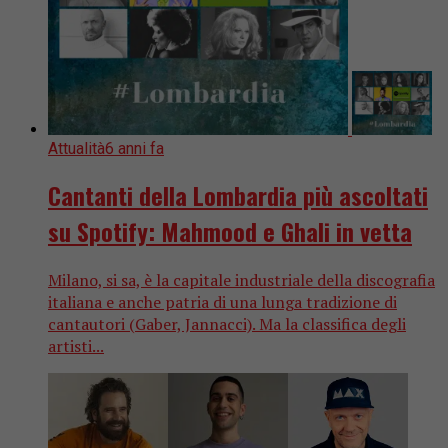
Attualità
6 anni fa
Cantanti della Lombardia più ascoltati
su Spotify: Mahmood e Ghali in vetta
Milano, si sa, è la capitale industriale della discografia
italiana e anche patria di una lunga tradizione di
cantautori (Gaber, Jannacci). Ma la classifica degli
artisti...