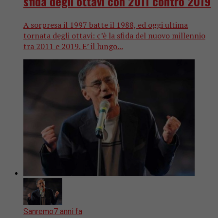
sfida degli ottavi con 2011 contro 2019
A sorpresa il 1997 batte il 1988, ed oggi ultima
tornata degli ottavi: c’è la sfida del nuovo millennio
tra 2011 e 2019. E’ il lungo...
Sanremo
7 anni fa