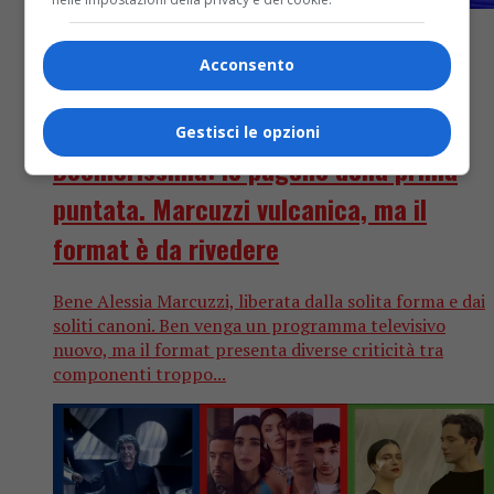
Acconsento
TV
4 anni fa
Gestisci le opzioni
Boomerissima: le pagelle della prima
puntata. Marcuzzi vulcanica, ma il
format è da rivedere
Bene Alessia Marcuzzi, liberata dalla solita forma e dai
soliti canoni. Ben venga un programma televisivo
nuovo, ma il format presenta diverse criticità tra
componenti troppo...