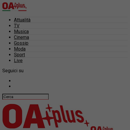
Attualità
TV
Musica
Cinema
Gossip
Moda
Sport
Live
Seguici su