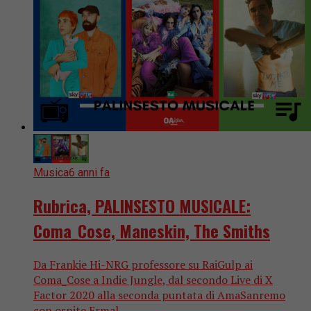
Musica
6 anni fa
Rubrica, PALINSESTO MUSICALE:
Coma_Cose, Maneskin, The Smiths
Da Frankie Hi-NRG professore su RaiGulp ai
Coma_Cose a Indie Jungle, dal secondo Live di X
Factor 2020 alla seconda puntata di AmaSanremo
con ospite Ermal...