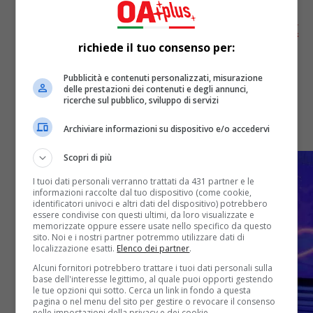
amici di Udine: «Ci vedono come la
band acqua e sapone. Ma di cose rock
ne abbiamo fatte» – L’INTERVISTA
richiede il tuo consenso per:
Pubblicità e contenuti personalizzati, misurazione
Ame, Gio, Cox e Lorenz: i quattro componenti della
delle prestazioni dei contenuti e degli annunci,
band pop-rock degli Altamarea si raccontano in
ricerche sul pubblico, sviluppo di servizi
un'intervista a tutto tondo, svelando retroscena
Archiviare informazioni su dispositivo e/o accedervi
indicibili
Scopri di più
I tuoi dati personali verranno trattati da 431 partner e le
informazioni raccolte dal tuo dispositivo (come cookie,
identificatori univoci e altri dati del dispositivo) potrebbero
essere condivise con questi ultimi, da loro visualizzate e
memorizzate oppure essere usate nello specifico da questo
sito. Noi e i nostri partner potremmo utilizzare dati di
localizzazione esatti.
Elenco dei partner
.
Alcuni fornitori potrebbero trattare i tuoi dati personali sulla
base dell'interesse legittimo, al quale puoi opporti gestendo
le tue opzioni qui sotto. Cerca un link in fondo a questa
pagina o nel menu del sito per gestire o revocare il consenso
nelle impostazioni della privacy e dei cookie.