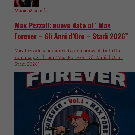
Musica
2 anni fa
Max Pezzali: nuova data al “Max
Forever – Gli Anni d’Oro – Stadi 2026”
Max Pezzali ha annunciato una nuova data tutta
romana per il tour "Max Forever - Gli Anni d'Oro -
Stadi 2026"