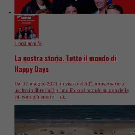
Libri
3 anni fa
La nostra storia. Tutto il mondo di
Happy Days
Dal 17 maggio 2023, in vista del 50° anniversario, è
uscito in libreria il primo libro al mondo su una delle
sit-com più amate di...