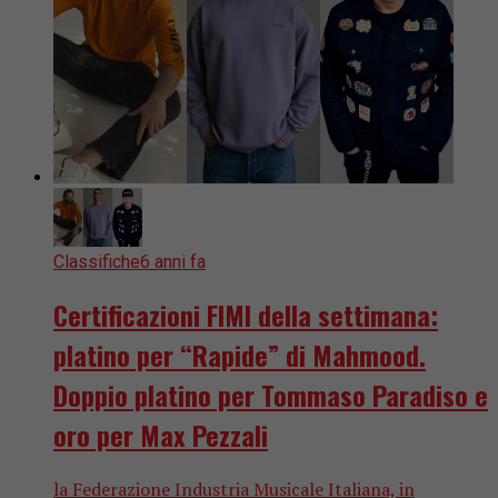
Classifiche
6 anni fa
Certificazioni FIMI della settimana:
platino per “Rapide” di Mahmood.
Doppio platino per Tommaso Paradiso e
oro per Max Pezzali
la Federazione Industria Musicale Italiana, in