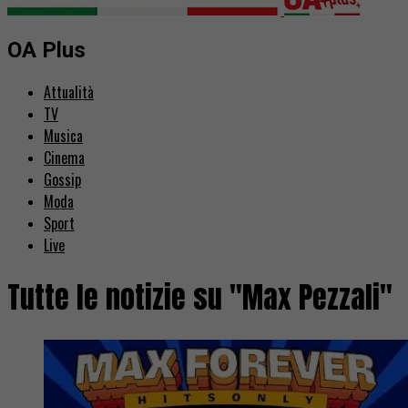
OA Plus
Attualità
TV
Musica
Cinema
Gossip
Moda
Sport
Live
Tutte le notizie su "Max Pezzali"