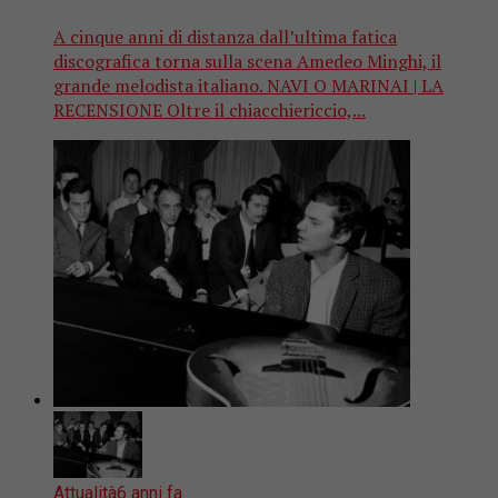
A cinque anni di distanza dall’ultima fatica
discografica torna sulla scena Amedeo Minghi, il
grande melodista italiano. NAVI O MARINAI | LA
RECENSIONE Oltre il chiacchiericcio,...
Attualità
6 anni fa