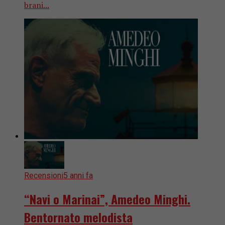
brani...
Recensioni
5 anni fa
“Navi o Marinai”, Amedeo Minghi.
Bentornato melodista