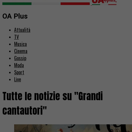
OA Plus
Attualità
TV
Musica
Cinema
Gossip
Moda
Sport
Live
Tutte le notizie su "Grandi
cantautori"