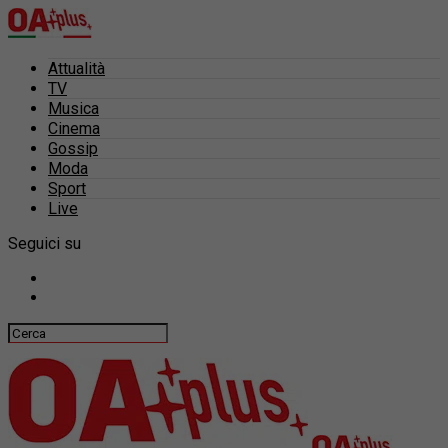
Attualità
TV
Musica
Cinema
Gossip
Moda
Sport
Live
Seguici su