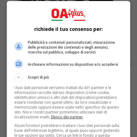
Recensioni
6 anni fa
Quarant’anni fa usciva “Dalla”,
richiede il tuo consenso per:
capolavoro di Lucio
Pubblicità e contenuti personalizzati, misurazione
delle prestazioni dei contenuti e degli annunci,
DALLA | LA RECENSIONE Nono album in studio di
ricerche sul pubblico, sviluppo di servizi
Lucio Dalla, fra i maggiori cantori di Bologna e fra i
rappresentanti più esimi del cantautorato italiano,...
Archiviare informazioni su dispositivo e/o accedervi
Scopri di più
I tuoi dati personali verranno trattati da 431 partner e le
informazioni raccolte dal tuo dispositivo (come cookie,
identificatori univoci e altri dati del dispositivo) potrebbero
essere condivise con questi ultimi, da loro visualizzate e
memorizzate oppure essere usate nello specifico da questo
sito. Noi e i nostri partner potremmo utilizzare dati di
localizzazione esatti.
Elenco dei partner
.
Alcuni fornitori potrebbero trattare i tuoi dati personali sulla
base dell'interesse legittimo, al quale puoi opporti gestendo
le tue opzioni qui sotto. Cerca un link in fondo a questa