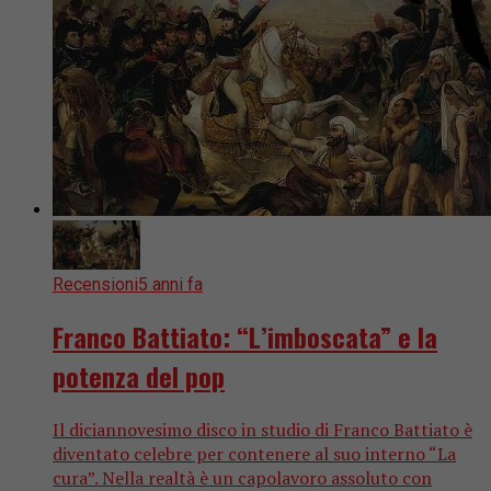
Recensioni
5 anni fa
Franco Battiato: “L’imboscata” e la
potenza del pop
Il diciannovesimo disco in studio di Franco Battiato è
diventato celebre per contenere al suo interno “La
cura”. Nella realtà è un capolavoro assoluto con