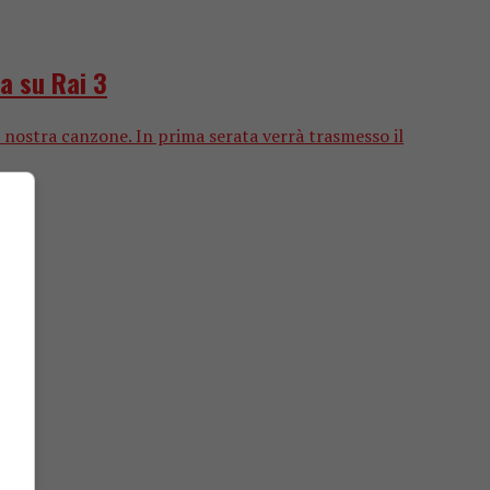
ma su Rai 3
 nostra canzone. In prima serata verrà trasmesso il