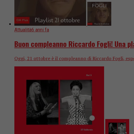
Attualità
6 anni fa
Buon compleanno Riccardo Fogli! Una pla
Oggi, 21 ottobre è il compleanno di Riccardo Fogli, espo