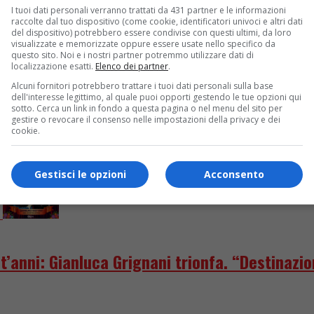
I tuoi dati personali verranno trattati da 431 partner e le informazioni
ni: in arrivo “Fammi sentire bella”, brano ine
raccolte dal tuo dispositivo (come cookie, identificatori univoci e altri dati
del dispositivo) potrebbero essere condivise con questi ultimi, da loro
visualizzate e memorizzate oppure essere usate nello specifico da
lla” in occasione dello speciale di Rai3 sulla vita della cantan
questo sito. Noi e i nostri partner potremmo utilizzare dati di
localizzazione esatti.
Elenco dei partner
.
Alcuni fornitori potrebbero trattare i tuoi dati personali sulla base
dell'interesse legittimo, al quale puoi opporti gestendo le tue opzioni qui
sotto. Cerca un link in fondo a questa pagina o nel menu del sito per
gestire o revocare il consenso nelle impostazioni della privacy e dei
cookie.
Gestisci le opzioni
Acconsento
t’anni: Gianluca Grignani trionfa. “Destinazi