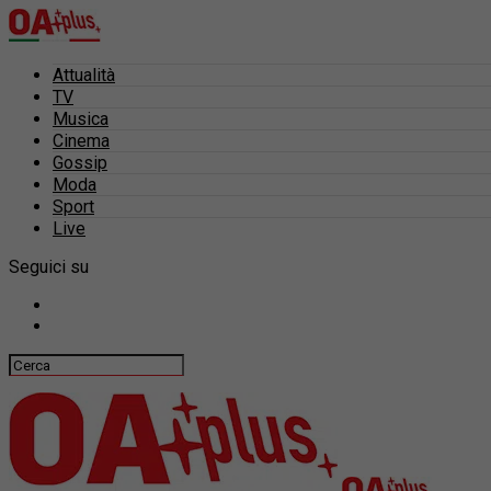
Attualità
TV
Musica
Cinema
Gossip
Moda
Sport
Live
Seguici su