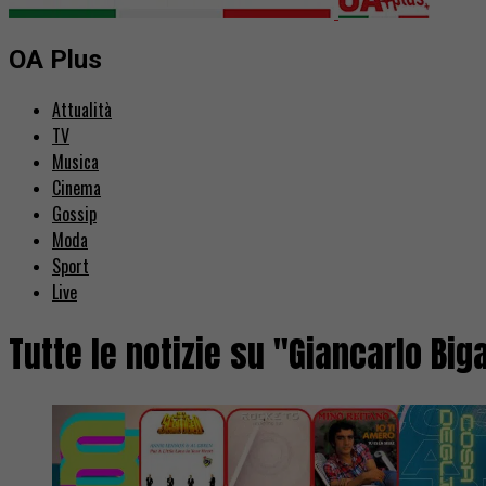
OA Plus
Attualità
TV
Musica
Cinema
Gossip
Moda
Sport
Live
Tutte le notizie su "Giancarlo Big