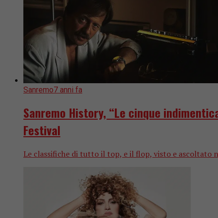
Sanremo
7 anni fa
Sanremo History, “Le cinque indimenticab
Festival
Le classifiche di tutto il top, e il flop, visto e ascoltato