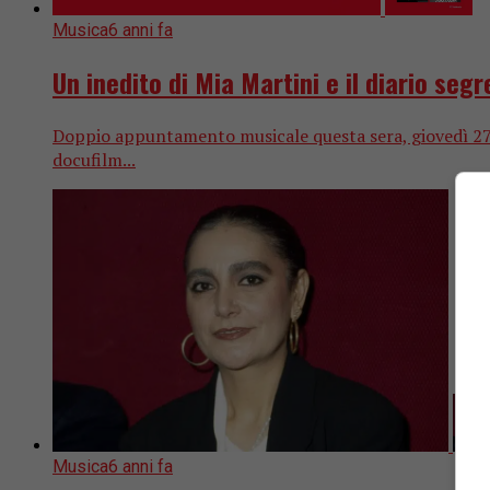
Musica
6 anni fa
Un inedito di Mia Martini e il diario seg
Doppio appuntamento musicale questa sera, giovedì 27 f
docufilm...
Musica
6 anni fa