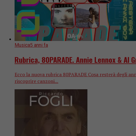
Musica
5 anni fa
Rubrica, 80PARADE. Annie Lennox & Al G
Ecco la nuova rubrica 80PARADE Cosa resterà degli anni 8
riscoprire canzoni...