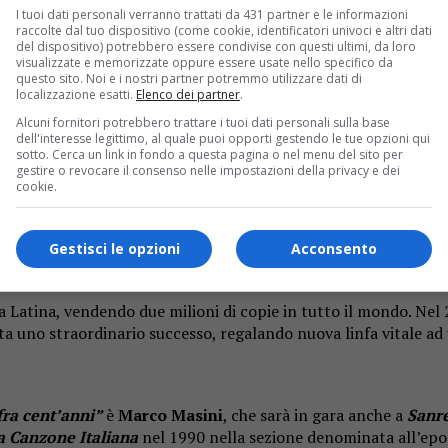
I tuoi dati personali verranno trattati da 431 partner e le informazioni
troviamo qui in gara con una delle perle della sua discografia
raccolte dal tuo dispositivo (come cookie, identificatori univoci e altri dati
del dispositivo) potrebbero essere condivise con questi ultimi, da loro
visualizzate e memorizzate oppure essere usate nello specifico da
questo sito. Noi e i nostri partner potremmo utilizzare dati di
Daniele Silvestri
con
Argentovivo
di
Sanremo 2019
, Grigna
localizzazione esatti.
Elenco dei partner
.
e con l’arrangiamento di
Massimo Luca
, il brano porta a
Sanr
Alcuni fornitori potrebbero trattare i tuoi dati personali sulla base
dell'interesse legittimo, al quale puoi opporti gestendo le tue opzioni qui
simo, soprattutto per lo show sanremese, come quello del
suicid
sotto. Cerca un link in fondo a questa pagina o nel menu del sito per
re con un treno che simboleggia la morte, sottintendendo appunt
gestire o revocare il consenso nelle impostazioni della privacy e dei
cookie.
to ad ipotizzare anche la possibilità di mettere fine alla sua v
 è valido e Grignani conquista il pubblico con un indubbio tal
Gestisci le opzioni
Acconsento
o posto
. Ma il grande successo arriverà dopo la partecipazion
he italiane e non solo.
a Latina, vendendo due milioni di copie in tutto il mondo. Ne
lta uno straordinario successo, regalando nuova linfa vitale 
fra cent’anni”
è
Marco Masini
, che sarà in gara anche a
Sanr
la Canzone Italiana
nel 1990 nella sezione denominata all’ep