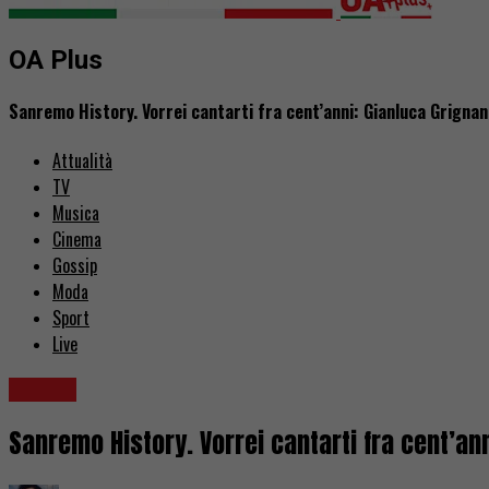
OA Plus
Sanremo History. Vorrei cantarti fra cent’anni: Gianluca Grignani
Attualità
TV
Musica
Cinema
Gossip
Moda
Sport
Live
Musica
Sanremo History. Vorrei cantarti fra cent’an