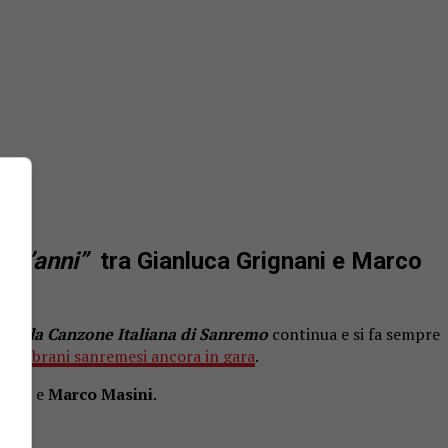
cent’anni”
tra Gianluca Grignani e Marco
l della Canzone Italiana di Sanremo
continua e si fa sempre
utti i brani sanremesi ancora in gara
.
nani
e
Marco Masini
.