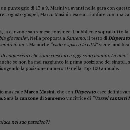
 un punteggio di 13 a 9, Masini va avanti nella gara con ques
l retrogusto gospel, Marco Masini riesce a trionfare con una c
i
, la canzone sanremese convince il pubblico e soprattutto la 
bbia giovanile”
. Nella proposta a
Sanremo,
il testo di
Disperato
perato in me”
. Ma anche
“vado e spacco la città
” viene modifica
di adolescenti che sono cresciuti e oggi sono uomini. La mia.”
anche se non ha mai raggiunto la prima posizione dei singoli, 
iungendo la posizione numero 10 nella Top 100 annuale.
rio musicale
Marco Masini
, che con
Disperato
esce definitiva
a. Sarà la
canzone di Sanremo
vincitrice di
“Vorrei cantarti 
nluca nel suo paradiso??