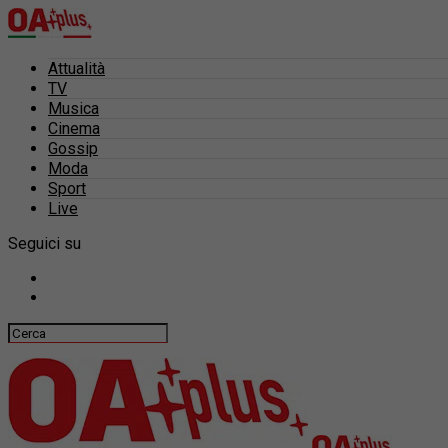
Attualità
TV
Musica
Cinema
Gossip
Moda
Sport
Live
Seguici su