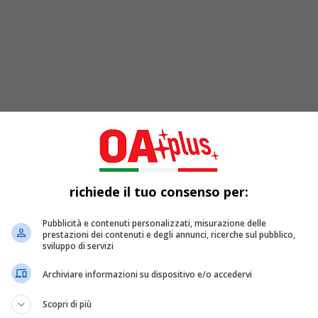
dicesimi di finale di
“Vorrei cantarti fra 
richiede il tuo consenso per:
Pubblicità e contenuti personalizzati, misurazione delle
prestazioni dei contenuti e degli annunci, ricerche sul pubblico,
us
per decretare la “canzone più bella” della storia del
Festiva
sviluppo di servizi
giunti ai
sedicesimi
di finale in cui continueranno a sfidarsi
t
Archiviare informazioni su dispositivo e/o accedervi
antautori più apprezzati della musica italiana:
Gianluca Grig
Scopri di più