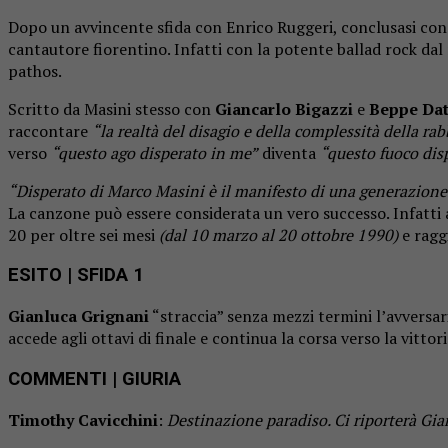
Dopo un avvincente sfida con Enrico Ruggeri, conclusasi con
cantautore fiorentino. Infatti con la potente ballad rock da
pathos.
Scritto da Masini stesso con
Giancarlo Bigazzi
e
Beppe Dat
raccontare
“la realtà del disagio e della complessità della ra
verso
“questo ago disperato in me”
diventa
“questo fuoco dis
“Disperato di Marco Masini è il manifesto di una generazione 
La canzone può essere considerata un vero successo. Infatti 
20 per oltre sei mesi
(dal 10 marzo al 20 ottobre 1990)
e ragg
ESITO
| SFIDA 1
Gianluca Grignani
“straccia” senza mezzi termini l’avversa
accede agli ottavi di finale e continua la corsa verso la vittori
COMMENTI
| GIURIA
Timothy Cavicchini
:
Destinazione paradiso. Ci riporterà Gia