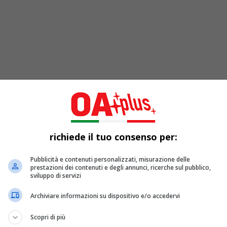
richiede il tuo consenso per:
t’anni: Marco Masini batte Enrico Ruggeri e a
Pubblicità e contenuti personalizzati, misurazione delle
taduesimi di finale di “Vorrei cantarti fra cent’anni” tra E
prestazioni dei contenuti e degli annunci, ricerche sul pubblico,
sviluppo di servizi
Archiviare informazioni su dispositivo e/o accedervi
Scopri di più