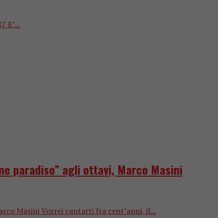
 E’...
one paradiso” agli ottavi, Marco Masini
rco Masini Vorrei cantarti fra cent’anni, il...