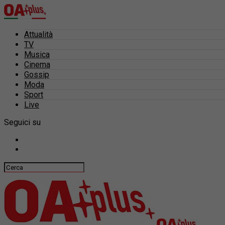
Attualità
TV
Musica
Cinema
Gossip
Moda
Sport
Live
Seguici su