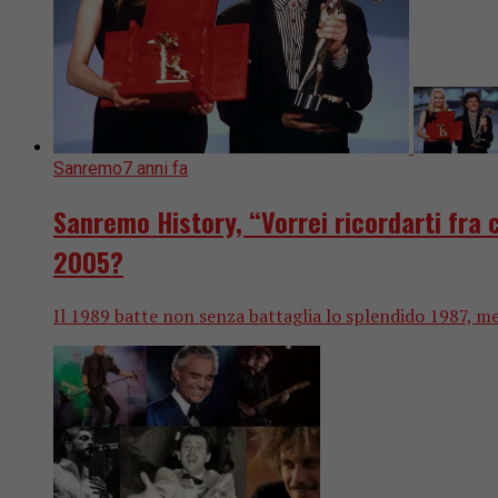
Sanremo
7 anni fa
Sanremo History, “Vorrei ricordarti fra c
2005?
Il 1989 batte non senza battaglia lo splendido 1987, men