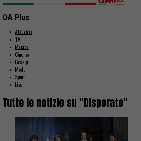
OA Plus
Attualità
TV
Musica
Cinema
Gossip
Moda
Sport
Live
Tutte le notizie su "Disperato"