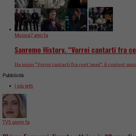
Musica
7 anni fa
Sanremo History. “Vorrei cantarti fra cen
Ha inizio “Vorrei cantarti fra cent’anni”, il contest mu
Pubblicità
I più letti
TV
5 giorni fa