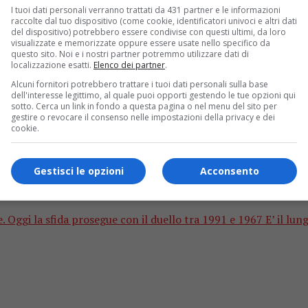
I tuoi dati personali verranno trattati da 431 partner e le informazioni
raccolte dal tuo dispositivo (come cookie, identificatori univoci e altri dati
del dispositivo) potrebbero essere condivise con questi ultimi, da loro
visualizzate e memorizzate oppure essere usate nello specifico da
questo sito. Noi e i nostri partner potremmo utilizzare dati di
localizzazione esatti.
Elenco dei partner
.
Alcuni fornitori potrebbero trattare i tuoi dati personali sulla base
dell'interesse legittimo, al quale puoi opporti gestendo le tue opzioni qui
sotto. Cerca un link in fondo a questa pagina o nel menu del sito per
gestire o revocare il consenso nelle impostazioni della privacy e dei
cookie.
ent’anni”. E’ il 1990 a stravincere con il 200
Gestisci le opzioni
Acconsento
. Oggi la sfida prosegue con il duello tra 1991 e 1967 E’ il lung