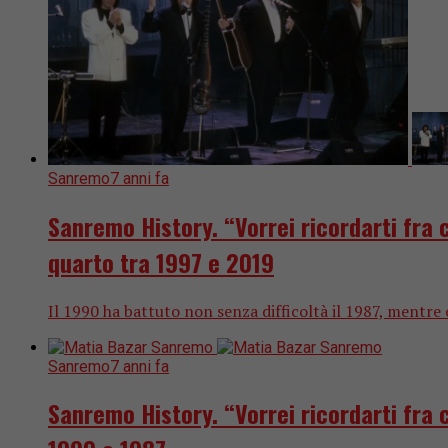
Sanremo
7 anni fa
Sanremo History. “Vorrei ricordarti fra ce
quarto tra 1997 e 2019
Il 1990 ha battuto non senza difficoltà il 1987, mentre o
Sanremo
7 anni fa
Sanremo History. “Vorrei ricordarti fra ce