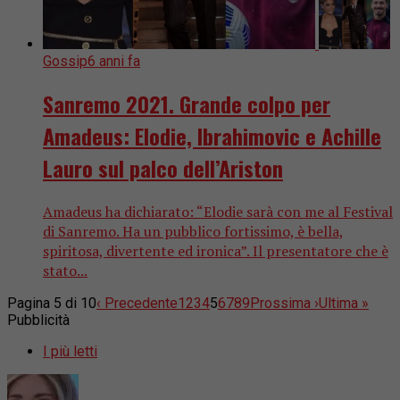
Gossip
6 anni fa
Sanremo 2021. Grande colpo per
Amadeus: Elodie, Ibrahimovic e Achille
Lauro sul palco dell’Ariston
Amadeus ha dichiarato: “Elodie sarà con me al Festival
di Sanremo. Ha un pubblico fortissimo, è bella,
spiritosa, divertente ed ironica”. Il presentatore che è
stato...
Pagina 5 di 10
‹ Precedente
1
2
3
4
5
6
7
8
9
Prossima ›
Ultima »
Pubblicità
I più letti