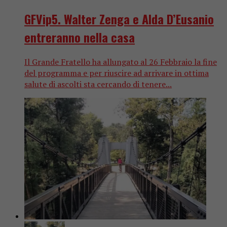
GFVip5. Walter Zenga e Alda D’Eusanio
entreranno nella casa
Il Grande Fratello ha allungato al 26 Febbraio la fine
del programma e per riuscire ad arrivare in ottima
salute di ascolti sta cercando di tenere...