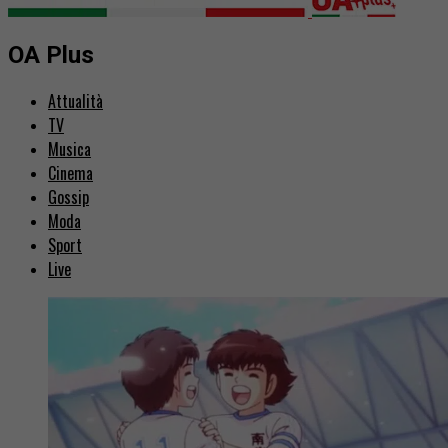
OA Plus
Attualità
TV
Musica
Cinema
Gossip
Moda
Sport
Live