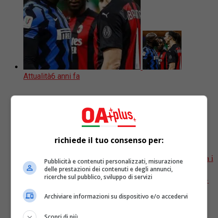
Attualità
6 anni fa
Zlatan Ibrahimovic a rischio Festival?
Sui social impazza l’hashatag
#ibranograzie
richiede il tuo consenso per:
Il calciatore del Milan, Zlatan Ibrahimovic, scelto tra i
Pubblicità e contenuti personalizzati, misurazione
co-conduttori del prossimo Festival di Sanremo,
delle prestazioni dei contenuti e degli annunci,
ricerche sul pubblico, sviluppo di servizi
sarebbe a rischio partecipazione. L’attaccante rosso-
nero sarebbe stato accusato di “razzismo”...
Archiviare informazioni su dispositivo e/o accedervi
Scopri di più