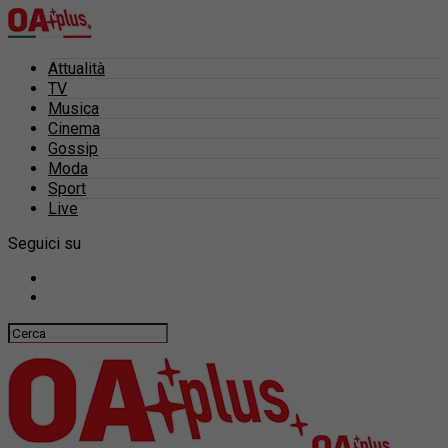
Attualità
TV
Musica
Cinema
Gossip
Moda
Sport
Live
Seguici su