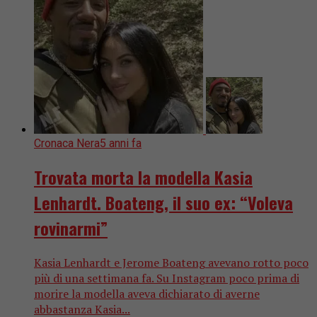
Cronaca Nera
5 anni fa
Trovata morta la modella Kasia
Lenhardt. Boateng, il suo ex: “Voleva
rovinarmi”
Kasia Lenhardt e Jerome Boateng avevano rotto poco
più di una settimana fa. Su Instagram poco prima di
morire la modella aveva dichiarato di averne
abbastanza Kasia...