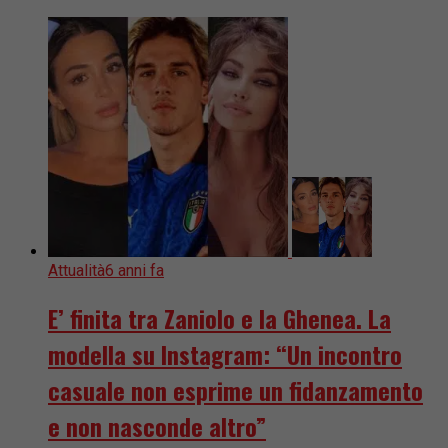
Attualità
6 anni fa
E’ finita tra Zaniolo e la Ghenea. La
modella su Instagram: “Un incontro
casuale non esprime un fidanzamento
e non nasconde altro”