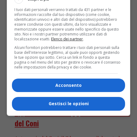
I tuoi dati personali verranno trattati da 431 partner e le
informazioni raccolte dal tuo dispositivo (come cookie,
identificatori univoci e altri dati del dispositivo) potrebbero
essere condivise con questi ultimi, da loro visualizzate e
memorizzate oppure essere usate nello specifico da questo
sito. Noi e i nostri partner potremmo utilizzare dati di
localizzazione esatti.
Elenco dei partner
.
Alcuni fornitori potrebbero trattare i tuoi dati personali sulla
base dell'interesse legittimo, al quale puoi opporti gestendo
le tue opzioni qui sotto. Cerca un link in fondo a questa
pagina o nel menu del sito per gestire o revocare il consenso
nelle impostazioni della privacy e dei cookie.
Acconsento
Sport
6 anni fa
Olimpiadi Tokyo, l’Italia è salva: Cdm
Gestisci le opzioni
approva decreto legge sull’autonomia
del Coni