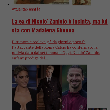
Attualità
6 anni fa
La ex di Nicolo’ Zaniolo è incinta, ma lui
sta con Madalena Ghenea
Il rumors circolava già da giorni e poco fa
l’attaccante della Roma Calcio ha confermato la
notizia data dal settimanale Oggi. Nicolo’ Zaniolo,
enfant prodige del...