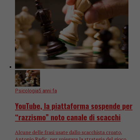
Psicologia
5 anni fa
YouTube, la piattaforma sospende per
“razzismo” noto canale di scacchi
Alcune delle frasi usate dallo scacchista croato,
Antonio Radic, per spiegare la strategia del gioco