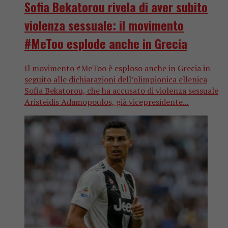
Sofia Bekatorou rivela di aver subito
violenza sessuale: il movimento
#MeToo esplode anche in Grecia
Il movimento #MeToo è esploso anche in Grecia in
seguito alle dichiarazioni dell’olimpionica ellenica
Sofia Bekatorou, che ha accusato di violenza sessuale
Aristeidis Adamopoulos, già vicepresidente...