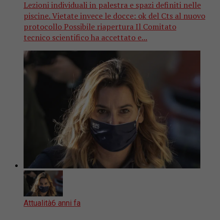
Lezioni individuali in palestra e spazi definiti nelle
piscine. Vietate invece le docce: ok del Cts al nuovo
protocollo Possibile riapertura Il Comitato
tecnico scientifico ha accettato e...
Attualità
6 anni fa