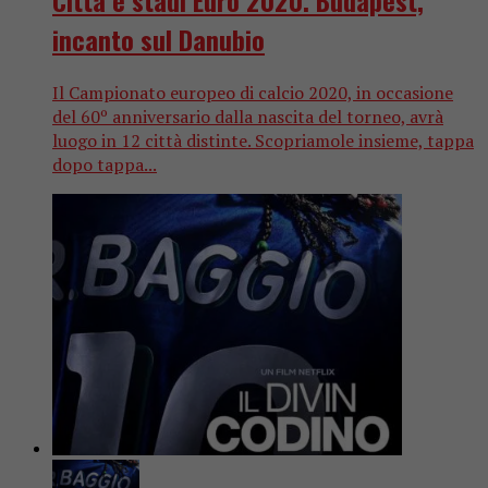
Città e stadi Euro 2020. Budapest,
incanto sul Danubio
Il Campionato europeo di calcio 2020, in occasione
del 60º anniversario dalla nascita del torneo, avrà
luogo in 12 città distinte. Scopriamole insieme, tappa
dopo tappa...