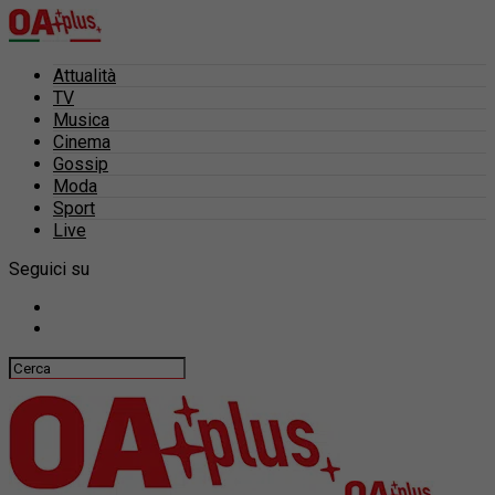
Attualità
TV
Musica
Cinema
Gossip
Moda
Sport
Live
Seguici su