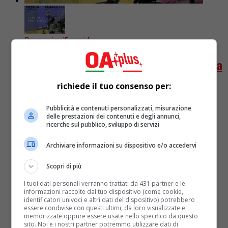
Recensioni
5 anni fa
Piazza Garibaldi: la malinconia sospesa
di Tropico e Franco126
richiede il tuo consenso per:
Un pezzo evocativo quello di Tropico e Franco 126,
Pubblicità e contenuti personalizzati, misurazione
delle prestazioni dei contenuti e degli annunci,
manifesto di quell’ITpop fatto bene oggi
ricerche sul pubblico, sviluppo di servizi
completamente latitante. PIAZZA GARIBALDI | LA
RECENSIONE Ci sono dei luoghi...
Archiviare informazioni su dispositivo e/o accedervi
Scopri di più
I tuoi dati personali verranno trattati da 431 partner e le
informazioni raccolte dal tuo dispositivo (come cookie,
identificatori univoci e altri dati del dispositivo) potrebbero
essere condivise con questi ultimi, da loro visualizzate e
memorizzate oppure essere usate nello specifico da questo
sito. Noi e i nostri partner potremmo utilizzare dati di