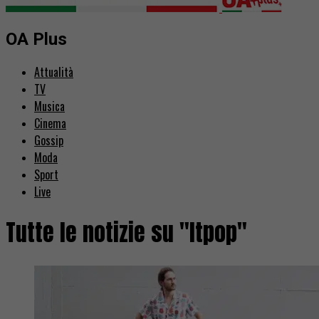
OA Plus
Attualità
TV
Musica
Cinema
Gossip
Moda
Sport
Live
Tutte le notizie su "Itpop"