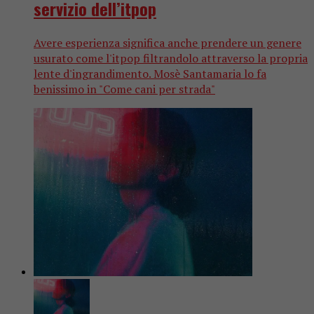
servizio dell’itpop
Avere esperienza significa anche prendere un genere
usurato come l'itpop filtrandolo attraverso la propria
lente d'ingrandimento. Mosè Santamaria lo fa
benissimo in "Come cani per strada"