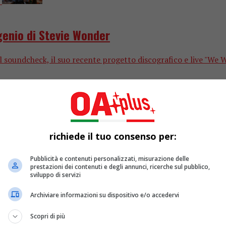
 genio di Stevie Wonder
il soundcheck, il suo recente progetto discografico e live "We
richiede il tuo consenso per:
Pubblicità e contenuti personalizzati, misurazione delle
prestazioni dei contenuti e degli annunci, ricerche sul pubblico,
sviluppo di servizi
Archiviare informazioni su dispositivo e/o accedervi
Scopri di più
rvista ad Andrea Rodini, Musica ergo sum, i t