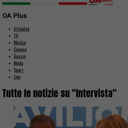
OA Plus
Attualità
TV
Musica
Cinema
Gossip
Moda
Sport
Live
Tutte le notizie su "Intervista"