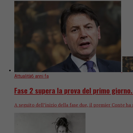
Attualità
6 anni fa
Fase 2 supera la prova del primo giorno
A seguito dell’inizio della fase due, il premier Conte ha