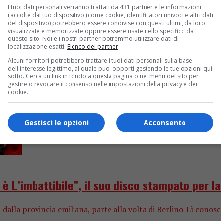
I tuoi dati personali verranno trattati da 431 partner e le informazioni
raccolte dal tuo dispositivo (come cookie, identificatori univoci e altri dati
affali (ormai solo virtuali) e chi una ragione di vita, l’essenza
del dispositivo) potrebbero essere condivise con questi ultimi, da loro
visualizzate e memorizzate oppure essere usate nello specifico da
questo sito. Noi e i nostri partner potremmo utilizzare dati di
localizzazione esatti.
Elenco dei partner
.
Alcuni fornitori potrebbero trattare i tuoi dati personali sulla base
dell'interesse legittimo, al quale puoi opporti gestendo le tue opzioni qui
sotto. Cerca un link in fondo a questa pagina o nel menu del sito per
gestire o revocare il consenso nelle impostazioni della privacy e dei
cookie.
Gestisci le opzioni
Acconsento
L’imbattibile”, il suo disco stampato per la 
dalla provincia emiliana, parte alla volta di Berlino. Lì cono