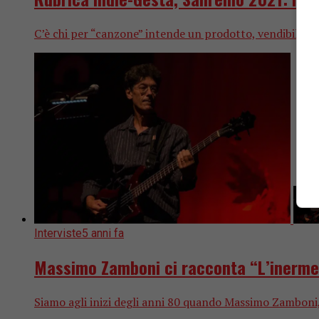
C’è chi per “canzone” intende un prodotto, vendibile su sc
Interviste
5 anni fa
Massimo Zamboni ci racconta “L’inerme è 
Siamo agli inizi degli anni 80 quando Massimo Zamboni, 