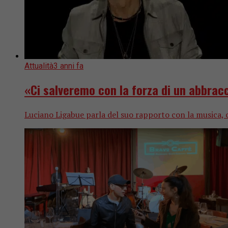
Attualità
3 anni fa
«Ci salveremo con la forza di un abbracc
Luciano Ligabue parla del suo rapporto con la musica, 