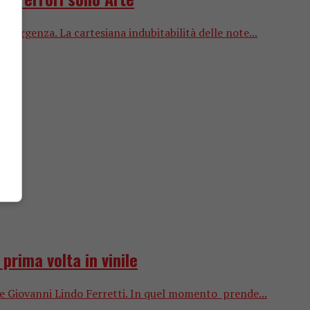
, l’urgenza. La cartesiana indubitabilità delle note...
prima volta in vinile
sce Giovanni Lindo Ferretti. In quel momento prende...