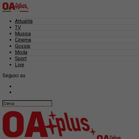
Attualità
TV
Musica
Cinema
Gossip
Moda
Sport
Live
Seguici su