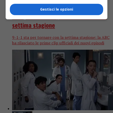
Serie TV
3 anni fa
Gestisci le opzioni
9-1-1, rilasciato il primo TRAILER della
settima stagione
9-1-1 sta per tornare con la settima stagione: la ABC
ha rilasciato le prime clip ufficiali dei nuovi episodi