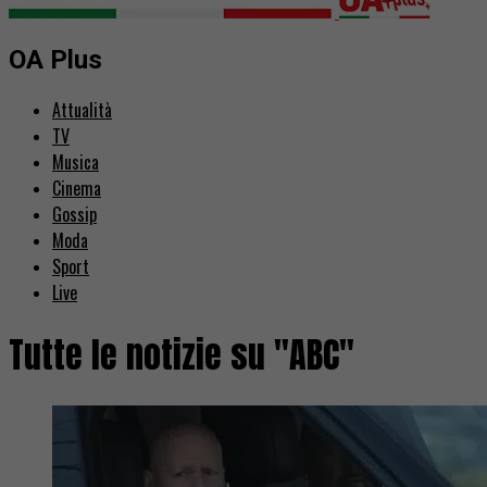
OA Plus
Attualità
TV
Musica
Cinema
Gossip
Moda
Sport
Live
Tutte le notizie su "ABC"