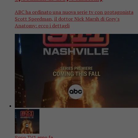
ABC ha ordinato una nuova serie tv con protagonista
Scott Speedman, il dottor Nick Marsh di Grey's
Anatomy: ecco i dettagli
Serie TV
1 anno fa