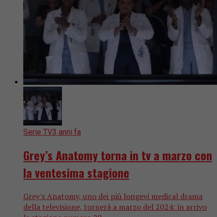
Serie TV
3 anni fa
Grey’s Anatomy torna in tv a marzo con
la ventesima stagione
Grey's Anatomy, uno dei più longevi medical drama
della televisione, tornerà a marzo del 2024: in arrivo