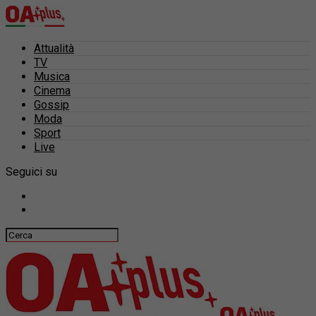
Attualità
TV
Musica
Cinema
Gossip
Moda
Sport
Live
Seguici su