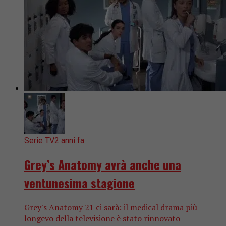
Serie TV
2 anni fa
Grey’s Anatomy avrà anche una
ventunesima stagione
Grey's Anatomy 21 ci sarà: il medical drama più
longevo della televisione è stato rinnovato