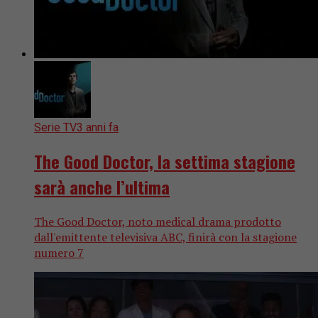
Serie TV
3 anni fa
The Good Doctor, la settima stagione
sarà anche l’ultima
The Good Doctor, noto medical drama prodotto
dall'emittente televisiva ABC, finirà con la stagione
numero 7