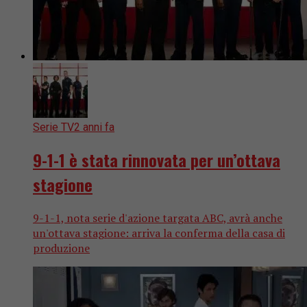
Serie TV
2 anni fa
9-1-1 è stata rinnovata per un’ottava
stagione
9-1-1, nota serie d'azione targata ABC, avrà anche
un'ottava stagione: arriva la conferma della casa di
produzione