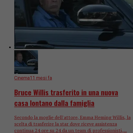
Cinema
11 mesi fa
Bruce Willis trasferito in una nuova
casa lontano dalla famiglia
Secondo la moglie dell'attore, Emma Heming Willis, la
scelta di trasferire la star dove riceve assistenza
continua 24 ore su 24 da un team di professionisti,...