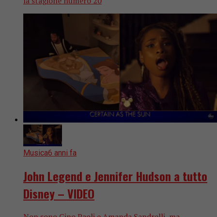
la stagione numero 20
Musica
6 anni fa
John Legend e Jennifer Hudson a tutto
Disney – VIDEO
Non sono Gino Paoli e Amanda Sandrelli, ma