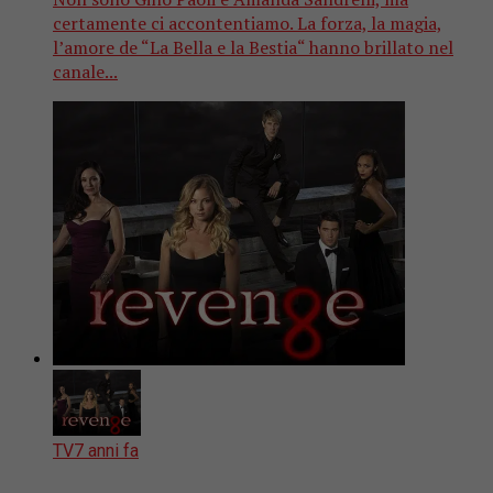
certamente ci accontentiamo. La forza, la magia,
l’amore de “La Bella e la Bestia“ hanno brillato nel
canale...
TV
7 anni fa