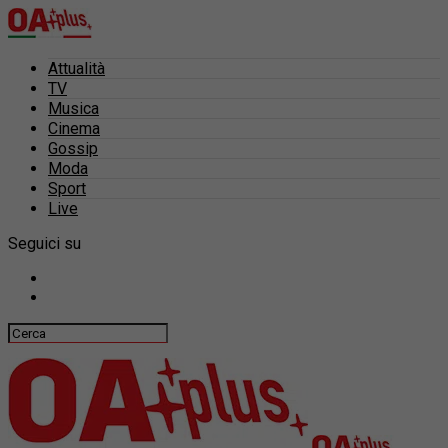
Attualità
TV
Musica
Cinema
Gossip
Moda
Sport
Live
Seguici su