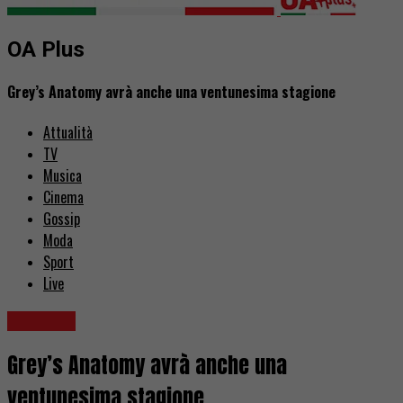
OA Plus
Grey’s Anatomy avrà anche una ventunesima stagione
Attualità
TV
Musica
Cinema
Gossip
Moda
Sport
Live
Serie TV
Grey’s Anatomy avrà anche una
ventunesima stagione