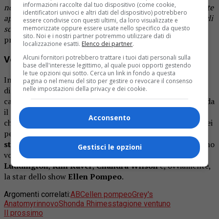
informazioni raccolte dal tuo dispositivo (come cookie,
non potrebbe essere stato possibile senza di voi, che vi siete
identificatori univoci e altri dati del dispositivo) potrebbero
appassionati alle storie che racconto, al talentuoso cast, agli
essere condivise con questi ultimi, da loro visualizzate e
sceneggiatori e alla crew”
ha detto su Instagram la nota
memorizzate oppure essere usate nello specifico da questo
sito. Noi e i nostri partner potremmo utilizzare dati di
produttrice e sceneggiatrice americana.
localizzazione esatti.
Elenco dei partner
.
Alcuni fornitori potrebbero trattare i tuoi dati personali sulla
Ventesima stagione, dove siamo rimasti
base dell'interesse legittimo, al quale puoi opporti gestendo
le tue opzioni qui sotto. Cerca un link in fondo a questa
Intanto,
come si può notare dal trailer
e dalle prime clip
pagina o nel menu del sito per gestire o revocare il consenso
nelle impostazioni della privacy e dei cookie.
diffuse da ABC, il nuovo capitolo dello show sarà
caratterizzato da alcune novità. La più importante riguarda
il ritorno di
Jessica Chapshaw
nel ruolo del celebre
Acconsento
chirurgo pediatrico Arizona Robbins, che ha fatto parte dei
personaggi principali
dalla quinta alla quattordicesima
stagione
. Per quanto riguarda il resto del cast, ritroveremo
Gestisci le opzioni
volti celebri come
Caterina Scorsone
,
Camilla
Luddington
,
Kim Raver
,
Chandra Wilson
e, ovviamente,
la star dello show
Ellen Pompeo
.
Argomenti correlati:
ABC
ellen pompeo
Grey's
Anatomy
rinnovo
Shonda Rhimes
stagione ventuno
Il prossimo