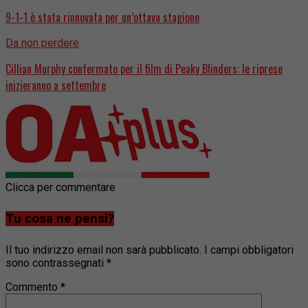
9-1-1 è stata rinnovata per un’ottava stagione
Da non perdere
Cillian Murphy confermato per il film di Peaky Blinders: le riprese
inizieranno a settembre
Clicca per commentare
Tu cosa ne pensi?
Il tuo indirizzo email non sarà pubblicato.
I campi obbligatori
sono contrassegnati
*
Commento
*