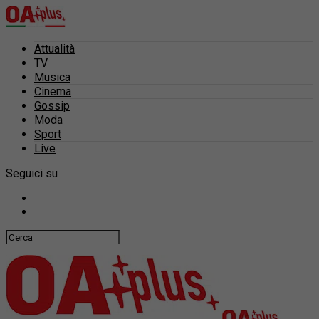
Attualità
TV
Musica
Cinema
Gossip
Moda
Sport
Live
Seguici su