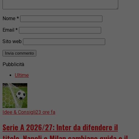
Nome
*
Email
*
Sito web
Pubblicità
Ultime
Idee & Consigli
23 ore fa
Serie A 2026/27: Inter da difendere il
titolo, Napoli e Milan cambiano guida e il