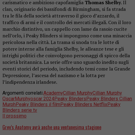
carismatico e ambizioso capofamiglia
Thomas Shelby
. Il
clan, originario dei bassifondi di Birmingham, si fa strada
tra le fila della società attraverso il gioco d’azzardo, il
traffico di armi e il controllo dei mercati illegali. Con il loro
marchio distintivo, un cappello con lame da rasoio cucite
nell’orlo, i Peaky Blinders si impongono come una minaccia
pericolosa nella città. La trama si snoda tra le lotte di
potere interne alla famiglia Shelby, le alleanze tese e gli
intrighi politici che coinvolgono personaggi di spicco della
società britannica. La serie offre uno sguardo inedito sugli
eventi storici del periodo, includendo temi come la Grande
Depressione, l’ascesa del nazismo e la lotta per
l’indipendenza irlandese.
Argomenti correlati:
Academy
Cillian Murphy
Cillian Murphy
Oscar
Murphy
oscar 2024
Peaky Blinders
Peaky Blinders Cillian
Murph
Peaky Blinders il film
Peaky Blinders Netflix
Peaky
Blinders serie tv
Il prossimo
Grey’s Anatomy avrà anche una ventunesima stagione