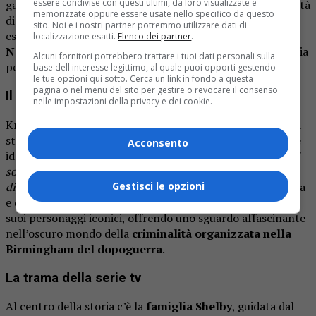
essere condivise con questi ultimi, da loro visualizzate e
gangster in azione anche sul grande schermo. La popolarità
memorizzate oppure essere usate nello specifico da questo
di Peaky Blinders è cresciuta esponenzialmente dopo
sito. Noi e i nostri partner potremmo utilizzare dati di
essere stata distribuita su piattaforme streaming come
localizzazione esatti.
Elenco dei partner
.
Netflix
, rendendo la produzione di un film una mossa ovvia
Alcuni fornitori potrebbero trattare i tuoi dati personali sulla
per il creatore della serie.
base dell'interesse legittimo, al quale puoi opporti gestendo
le tue opzioni qui sotto. Cerca un link in fondo a questa
pagina o nel menu del sito per gestire o revocare il consenso
Il progetto del film di Peaky Blinders
nelle impostazioni della privacy e dei cookie.
Knight ha sempre espresso la sua volontà di continuare la
storia attraverso un lungometraggio, rivelando di avere le
Acconsento
idee già ben chiare. “
Il film, so esattamente di cosa parla. E
so quali storie racconterà. Ciò che accadrà dopo, voglio che
Gestisci le opzioni
dipenda dal film.”
La serie televisiva acclamata dalla critica
e dal pubblico si distingue per la sua trama avvincente e i
suoi personaggi iconici, offrendo uno sguardo affascinante
nell’oscuro mondo della
criminalità organizzata nella
Birmingham del dopoguerra
.
La trama della serie tv
Al centro della storia c’è la
famiglia Shelby
, guidata dal