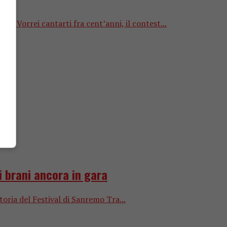
sti Vorrei cantarti fra cent’anni, il contest...
 i brani ancora in gara
toria del Festival di Sanremo Tra...