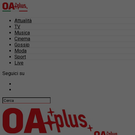
Attualità
TV
Musica
Cinema
Gossip
Moda
Sport
Live
Seguici su