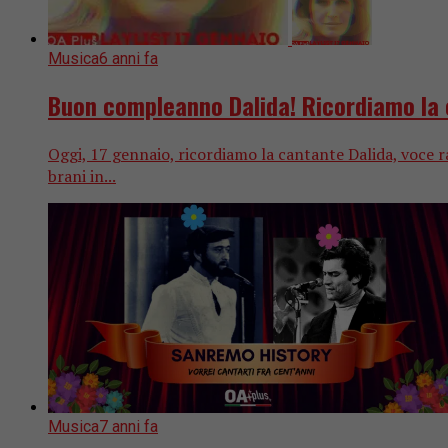
Musica
6 anni fa
Buon compleanno Dalida! Ricordiamo la 
Oggi, 17 gennaio, ricordiamo la cantante Dalida, voce ra
brani in...
Musica
7 anni fa