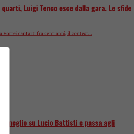
 quarti, Luigi Tenco esce dalla gara. Le sfide
 Vorrei cantarti fra cent’anni, il contest...
a meglio su Lucio Battisti e passa agli