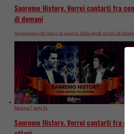
Sanremo History. Vorrei cantarti fra cent
di domani
Scopriamo chi vince la quarta sfida degli ottavi di finale
Musica
7 anni fa
Sanremo History. Vorrei cantarti fra cen
ottavi