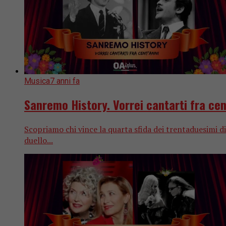
Musica
7 anni fa
Sanremo History. Vorrei cantarti fra cen
Scopriamo chi vince la quarta sfida dei trentaduesim
duello...