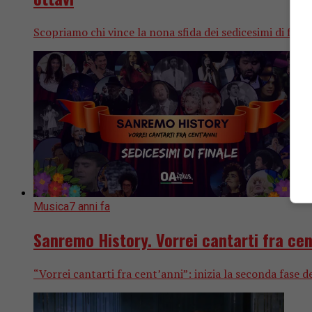
Scopriamo chi vince la nona sfida dei sedicesimi di finale
Musica
7 anni fa
Sanremo History. Vorrei cantarti fra cent’
“Vorrei cantarti fra cent’anni”: inizia la seconda fase d