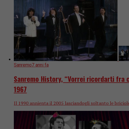
Sanremo
7 anni fa
Sanremo History, “Vorrei ricordarti fra c
1967
Il 1990 annienta il 2005 lasciandogli soltanto le briciole