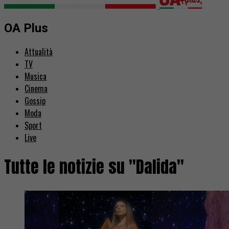
OA Plus
Attualità
TV
Musica
Cinema
Gossip
Moda
Sport
Live
Tutte le notizie su "Dalida"