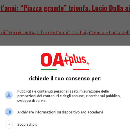
’anni: “Piazza grande” trionfa. Lucio Dalla ai
 di “Vorrei cantarti fra cent’anni” tra Luigi Tenco e Lucio Dalla
richiede il tuo consenso per:
Pubblicità e contenuti personalizzati, misurazione delle
prestazioni dei contenuti e degli annunci, ricerche sul pubblico,
sviluppo di servizi
Archiviare informazioni su dispositivo e/o accedervi
t’anni: Luigi Tenco con “Ciao amore ciao” ha l
Scopri di più