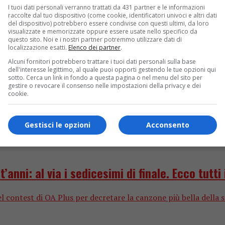
I tuoi dati personali verranno trattati da 431 partner e le informazioni
raccolte dal tuo dispositivo (come cookie, identificatori univoci e altri dati
 di “Vorrei cantarti fra cent’anni” tra Luigi Tenco e Lucio Batti
del dispositivo) potrebbero essere condivise con questi ultimi, da loro
visualizzate e memorizzate oppure essere usate nello specifico da
questo sito. Noi e i nostri partner potremmo utilizzare dati di
localizzazione esatti.
Elenco dei partner
.
Alcuni fornitori potrebbero trattare i tuoi dati personali sulla base
dell'interesse legittimo, al quale puoi opporti gestendo le tue opzioni qui
sotto. Cerca un link in fondo a questa pagina o nel menu del sito per
gestire o revocare il consenso nelle impostazioni della privacy e dei
cookie.
Gestisci le opzioni
Acconsento
anni: al via i sedicesimi di finale. Ecco tutti
el contest di OA Plus per decretare la canzone più bella della s