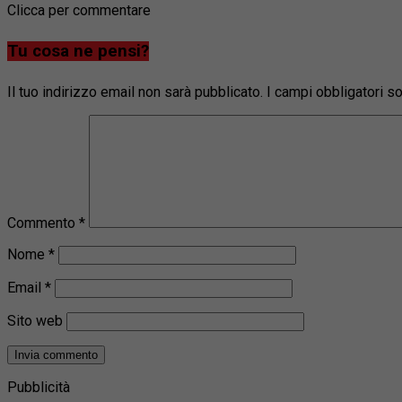
Clicca per commentare
Tu cosa ne pensi?
Il tuo indirizzo email non sarà pubblicato.
I campi obbligatori 
Commento
*
Nome
*
Email
*
Sito web
Pubblicità