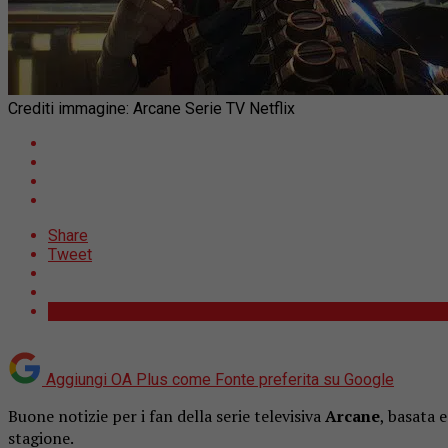
Crediti immagine: Arcane Serie TV Netflix
Share
Tweet
Aggiungi OA Plus come
Fonte preferita su Google
Buone notizie per i fan della serie televisiva
Arcane
, basata 
stagione.