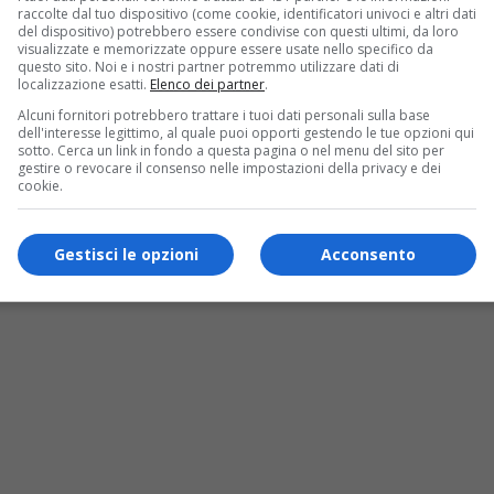
rocurerebbe all’umanità se finisse nelle mani sbagliate.
raccolte dal tuo dispositivo (come cookie, identificatori univoci e altri dati
del dispositivo) potrebbero essere condivise con questi ultimi, da loro
tter.com/LmLWrp27v3
visualizzate e memorizzate oppure essere usate nello specifico da
questo sito. Noi e i nostri partner potremmo utilizzare dati di
localizzazione esatti.
Elenco dei partner
.
Alcuni fornitori potrebbero trattare i tuoi dati personali sulla base
dell'interesse legittimo, al quale puoi opporti gestendo le tue opzioni qui
sotto. Cerca un link in fondo a questa pagina o nel menu del sito per
gestire o revocare il consenso nelle impostazioni della privacy e dei
of legends
arcane seconda stagione
arcane serie tv
arcane stagio
cookie.
rie animata
netflix serie tv
riot games
serie tv netflix
Gestisci le opzioni
Acconsento