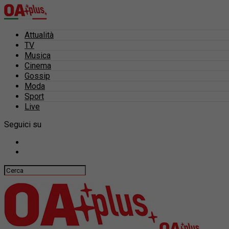
Attualità
TV
Musica
Cinema
Gossip
Moda
Sport
Live
Seguici su