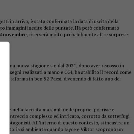
tti in arrivo, è stata confermata la data di uscita della
ato immagini inedite delle puntate. Ha però confermato
12 novembre
, riserverà molto probabilmente altre sorprese
per una nuova stagione sin dal 2021, dopo aver riscosso in
a disegni realizzati a mano e CGI, ha stabilito il record come
la piattaforma in ben 52 Paesi, divenendo di fatto uno dei
erse nella facciata ma simili nelle proprie ipocrisie e
n un intreccio complesso ed intricato, corrotto da sotterfugi
ei protagonisti. All’interno di questo contesto, si incastra un
 La storia si ambienta quando Jayce e Viktor scoprono un