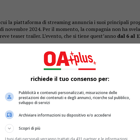
 cui la piattaforma di streaming annuncia i suoi principali proge
e di novembre 2024. Per il momento, la compagnia non ha svel
eve teaser trailer. L’evento, che si tiene quest’anno
dal 6 al 
ia videoludica
Riot Games e Netflix
. Ha ottenuto il rinnovo 
n particolare dal pubblico, che ne ha elogiato la mescolanza tr
richiede il tuo consenso per:
nfatti, Arcane si è classificata al primo posto nella Top 10 del
Pubblicità e contenuti personalizzati, misurazione delle
prestazioni dei contenuti e degli annunci, ricerche sul pubblico,
sviluppo di servizi
oria di due città futuristiche, Piltover e Zaun, estremamente div
Archiviare informazioni su dispositivo e/o accedervi
’altro povertà, sottomissione e regresso: le due si scontrano i
uoghi è al centro di tutta la storia e rappresenta anche la vita d
Scopri di più
fazioni, ovvero l’
arcane
, una magia dall’immenso potenziale.
I tuoi dati personali verranno trattati da 431 partner e le informazioni