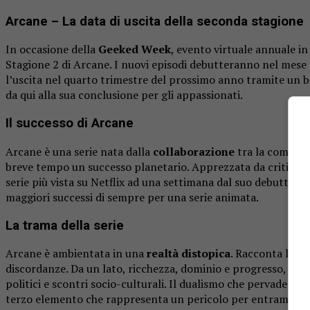
Arcane – La data di uscita della seconda stagione
In occasione della
Geeked Week
, evento virtuale annuale in
Stagione 2 di Arcane. I nuovi episodi debutteranno nel mes
l’uscita nel quarto trimestre del prossimo anno tramite un br
da qui alla sua conclusione per gli appassionati.
Il successo di Arcane
Arcane è una serie nata dalla
collaborazione
tra la compagn
breve tempo un successo planetario. Apprezzata da critica e i
serie più vista su Netflix ad una settimana dal suo debutto. I
maggiori successi di sempre per una serie animata.
La trama della serie
Arcane è ambientata in una
realtà distopica
. Racconta la st
discordanze. Da un lato, ricchezza, dominio e progresso, dall
politici e scontri socio-culturali. Il dualismo che pervade i l
terzo elemento che rappresenta un pericolo per entrambe le 