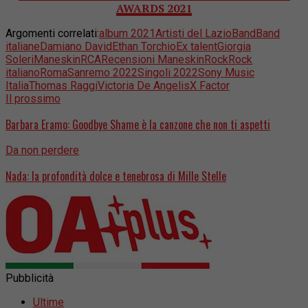
AWARDS 2021
Argomenti correlati:
album 2021
Artisti del Lazio
Band
Band
italiane
Damiano David
Ethan Torchio
Ex talent
Giorgia
Soleri
Maneskin
RCA
Recensioni Maneskin
Rock
Rock
italiano
Roma
Sanremo 2022
Singoli 2022
Sony Music
Italia
Thomas Raggi
Victoria De Angelis
X Factor
Il prossimo
Barbara Eramo: Goodbye Shame è la canzone che non ti aspetti
Da non perdere
Nada: la profondità dolce e tenebrosa di Mille Stelle
Pubblicità
Ultime