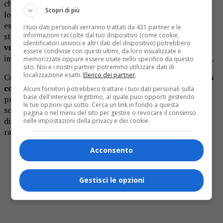
che tratta anche della battaglia della protagonista, una
Scopri di più
lotta incessante contro il male del mondo, a cui potrebbe
esserci il riferimento alla malattia della fidanzata, a cui è
I tuoi dati personali verranno trattati da 431 partner e le
informazioni raccolte dal tuo dispositivo (come cookie,
stata diagnosticata da tempo
l’endometriosi e la
identificatori univoci e altri dati del dispositivo) potrebbero
vulvodinia
, malattie che la diretta interessata si è
essere condivise con questi ultimi, da loro visualizzate e
impegnata coraggiosamente di divulgare negli scorsi mesi.
memorizzate oppure essere usate nello specifico da questo
sito. Noi e i nostri partner potremmo utilizzare dati di
localizzazione esatti.
Elenco dei partner
.
Con una semplicità profonda e disarmante,
“
Coraline
” ha
conquistato tutti
, filtrando anche nei palati più scettici,
Alcuni fornitori potrebbero trattare i tuoi dati personali sulla
base dell'interesse legittimo, al quale puoi opporti gestendo
proprio per il contenuto e per la struttura musicale, una
le tue opzioni qui sotto. Cerca un link in fondo a questa
sorta di onda che arriva a un climax rabbioso per poi
pagina o nel menu del sito per gestire o revocare il consenso
diventare malinconico nello special e apparente
nelle impostazioni della privacy e dei cookie.
rassicurante nella coda. Questa canzone è un capolavoro.
Acconsento
VOTO: 10
AGGETTIVO: MAGNIFICA
Gestisci le opzioni