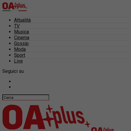
Attualità
TV
Musica
Cinema
Gossip
Moda
Sport
Live
Seguici su