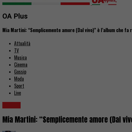
OA Plus
Mia Martini: “Semplicemente amore (Dal vivo)” è l’album che fa ri
Attualità
TV
Musica
Cinema
Gossip
Moda
Sport
Live
Musica
Mia Martini: “Semplicemente amore (Dal vivo)