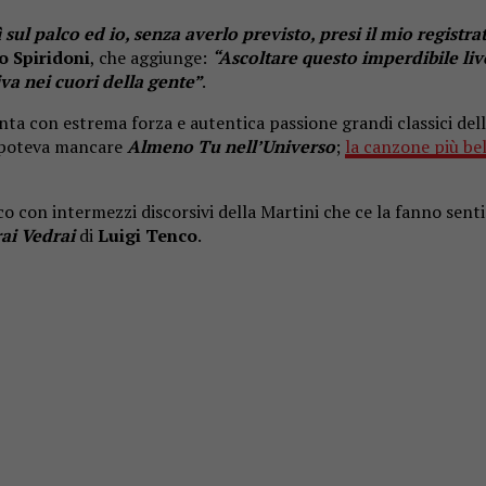
l palco ed io, senza averlo previsto, presi il mio registrat
o Spiridoni
, che aggiunge:
“Ascoltare questo imperdibile liv
va nei cuori della gente”
.
anta con estrema forza e autentica passione grandi classici d
 poteva mancare
Almeno Tu nell’Universo
;
la canzone più be
 con intermezzi discorsivi della Martini che ce la fanno sentire
ai Vedrai
di
Luigi Tenco
.