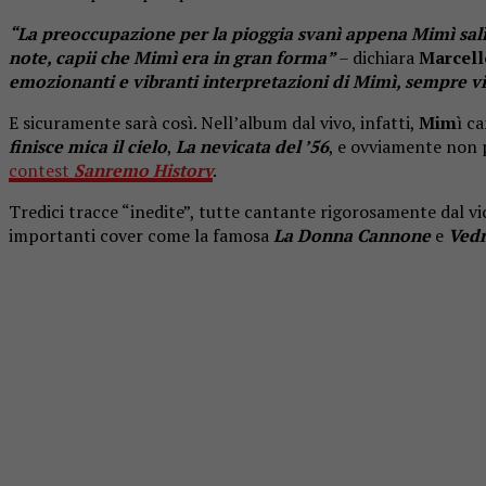
“La preoccupazione per la pioggia svanì appena Mimì salì su
note, capii che Mimì era in gran forma”
– dichiara
Marcell
emozionanti e vibranti interpretazioni di Mimì, sempre vi
E sicuramente sarà così. Nell’album dal vivo, infatti,
Mim
ì c
finisce mica il cielo
,
La nevicata del ’56
, e ovviamente non
contest
Sanremo History
.
Tredici tracce “inedite”, tutte cantante rigorosamente dal vico
importanti cover come la famosa
La Donna Cannone
e
Vedr