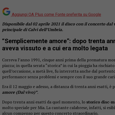
Aggiungi OA Plus come
Fonte preferita su Google
Disponibile dal 02 aprile 2021 il disco con il concerto da
principale di Calvi dell’Umbria.
“Semplicemente amore”: dopo trenta anni i
aveva vissuto e a cui era molto legata
Correva l’anno 1991, cinque anni prima della prematura mo
piazza; in quella serata “storica” in cui la pioggia ha rischia
quell’occasione, a metà live, fu interrotta anche dal porten
performance senza problemi e sempre con il suo grande car
Era il 12 maggio e adesso, a distanza di trenta anni esatti, è
amore (Dal vivo)”
.
Dopo trenta anni esatti da quel momento, lo
storico disc-m
molto speciale per Mia. La cantante calabrese, infatti, si esi
alcun compenso per questo concerto straordinario.