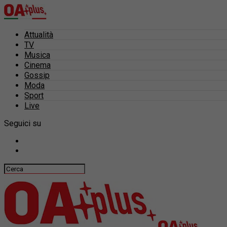
Attualità
TV
Musica
Cinema
Gossip
Moda
Sport
Live
Seguici su