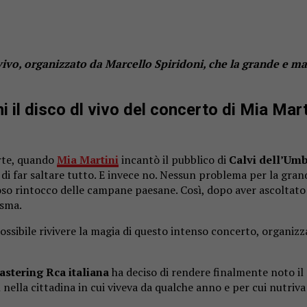
l vivo, organizzato da Marcello Spiridoni, che la grande e ma
l disco dl vivo del concerto di Mia Martin
rte, quando
Mia Martini
incantò il pubblico di
Calvi dell’Umb
to di far saltare tutto. E invece no. Nessun problema per la gra
toso rintocco delle campane paesane. Così, dopo aver ascoltat
isma.
 possibile rivivere la magia di questo intenso concerto, organiz
astering Rca italiana
ha deciso di rendere finalmente noto il 
bì nella cittadina in cui viveva da qualche anno e per cui nutri