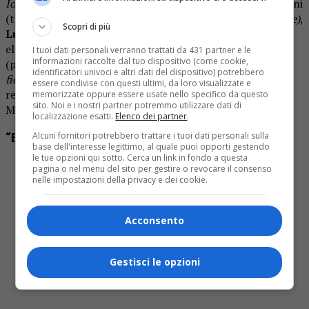
Io che amo solo te e Mi sono innamorata di te
), Cosimo Boni
(tromba), Jossy Botte
(sax tenore)
,
Terry Hsieh
(trombone)
,
Scopri di più
Luca Meneghello
(chitarra)
,
Roberta Brighi
(basso
elettrico),
Tony Arco
(batteria)
,
Antonio Matonti
I tuoi dati personali verranno trattati da 431 partner e le
informazioni raccolte dal tuo dispositivo (come cookie,
(percussioni) ed
Enrico Intra
(pianoforte in “Come un
identificatori univoci e altri dati del dispositivo) potrebbero
fiore”)
. Le tracce che compongono “Estate” sono state
essere condivise con questi ultimi, da loro visualizzate e
registrate tra
Boston
, presso
The Record Company
, e
memorizzate oppure essere usate nello specifico da questo
sito. Noi e i nostri partner potremmo utilizzare dati di
Milano, presso lo studio di
Musicians & Producers
.
localizzazione esatti.
Elenco dei partner
.
Alcuni fornitori potrebbero trattare i tuoi dati personali sulla
“Estate” di Giulia Malaspina – TRACKLIST
base dell'interesse legittimo, al quale puoi opporti gestendo
le tue opzioni qui sotto. Cerca un link in fondo a questa
Estate
(Bruno Martino)
pagina o nel menu del sito per gestire o revocare il consenso
Io che amo solo te
(Sergio Endrigo)
nelle impostazioni della privacy e dei cookie.
Onda su onda
(Paolo Conte)
Tintarella di luna
(F. Migliacci e B. Defilippi)
Acconsento
Questa lunga storia d’amore
(Gino Paoli)
Azzurro
(Paolo Conte)
Mi sono innamorata di te
(Luigi Tenco)
Gestisci le opzioni
Come un fiore
(Giulia Malaspina – Bonus Track)