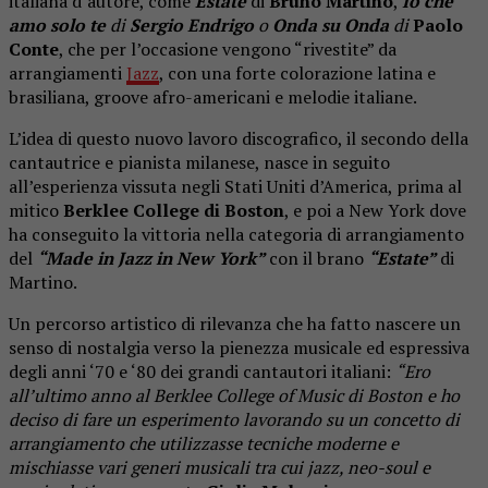
italiana d’autore, come
Estate
di
Bruno Martino
,
Io che
amo solo te
di
Sergio Endrigo
o
Onda su Onda
di
Paolo
Conte
, che per l’occasione vengono “rivestite” da
arrangiamenti
Jazz
, con una forte colorazione latina e
brasiliana, groove afro-americani e melodie italiane.
L’idea di questo nuovo lavoro discografico, il secondo della
cantautrice e pianista milanese, nasce in seguito
all’esperienza vissuta negli Stati Uniti d’America, prima al
mitico
Berklee College di Boston
, e poi a New York dove
ha conseguito la vittoria nella categoria di arrangiamento
del
“Made in Jazz in New York”
con il brano
“Estate”
di
Martino.
Un percorso artistico di rilevanza che ha fatto nascere un
senso di nostalgia verso la pienezza musicale ed espressiva
degli anni ‘70 e ‘80 dei grandi cantautori italiani:
“Ero
all’ultimo anno al Berklee College of Music di Boston e ho
deciso di fare un esperimento lavorando su un concetto di
arrangiamento che utilizzasse tecniche moderne e
mischiasse vari generi musicali tra cui jazz, neo-soul e