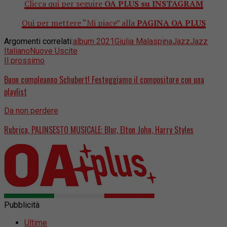
Clicca qui per seguire
OA PLUS su INSTAGRAM
Qui per mettere “Mi piace” alla
PAGINA OA PLUS
Argomenti correlati:
album 2021
Giulia Malaspina
Jazz
Jazz
Italiano
Nuove Uscite
Il prossimo
Buon compleanno Schubert! Festeggiamo il compositore con una
playlist
Da non perdere
Rubrica, PALINSESTO MUSICALE: Blur, Elton John, Harry Styles
Pubblicità
Ultime