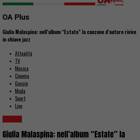
OA Plus
Giulia Malaspina: nell’album “Estate” la canzone d’autore rivive
in chiave jazz
Attualità
TV
Musica
Cinema
Gossip
Moda
Sport
Live
Musica
Giulia Malaspina: nell’album “Estate” la