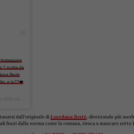
 festeggiare
 ? scritta da
dana Bertè
dio, e tu??❤️
20 alle ore 6:52 PDT
anarsi dall’originale di
Loredana Bertè
, diventando più morb
li fuori dalla norma come la romana, riesca a mancare sotto l