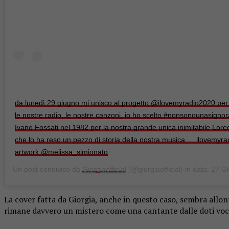
da lunedì 29 giugno mi unisco al progetto @ilovemyradio2020 per
le nostre radio, le nostre canzoni, io ho scelto #nonsonounasignora
Ivano Fossati nel 1982 per la nostra grande unica inimitabile Lore
che lo ha reso un pezzo di storia della nostra musica … ilovemyra
artwork @melissa_simionato
Un post condiviso da
Giorgiaofficial
(@giorgiaofficial) in data:
27 Giu 20
La cover fatta da Giorgia, anche in questo caso, sembra allont
rimane davvero un mistero come una cantante dalle doti voca