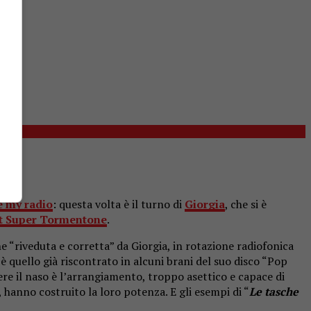
e my radio
: questa volta è il turno di
Giorgia
, che si è
st Super Tormentone
.
ne “riveduta e corretta” da Giorgia, in rotazione radiofonica
 è quello già riscontrato in alcuni brani del suo disco “Pop
cere il naso è l’arrangiamento, troppo asettico e capace di
, hanno costruito la loro potenza. E gli esempi di “
Le tasche