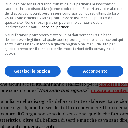
I tuoi dati personali verranno trattati da 431 partner e le informazioni
raccolte dal tuo dispositivo (come cookie, identificatori univoci e altri dati
del dispositivo) potrebbero essere condivise con questi ultimi, da loro
visualizzate e memorizzate oppure essere usate nello specifico da
questo sito. Noi e i nostri partner potremmo utilizzare dati di
localizzazione esatti.
Elenco dei partner
.
Alcuni fornitori potrebbero trattare i tuoi dati personali sulla base
dell'interesse legittimo, al quale puoi opporti gestendo le tue opzioni qui
sotto. Cerca un link in fondo a questa pagina o nel menu del sito per
gestire o revocare il consenso nelle impostazioni della privacy e dei
cookie.
Gestisci le opzioni
Acconsento
e alcuni artisti italiani hanno realizzato per il
contest I lov
icone senza tempo “
Non sono una signora
“,
in gara al conte
ra miliare nella discografia della cantante calabrese. La versio
forme digitali, non finisce del tutto di convincere. Il problema
e e canore di Giorgia non sono in discussione, quello che fa stor
teristica, oltre alla bellezza di testi e musiche ça va sans dire
 di quanto appena asserito.