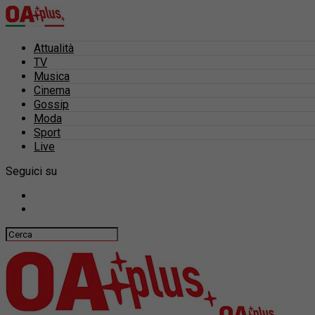
Attualità
TV
Musica
Cinema
Gossip
Moda
Sport
Live
Seguici su