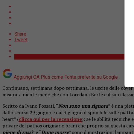
Share
Tweet
Aggiungi OA Plus come
Fonte preferita su Google
Continuano, settimana dopo settimana, le uscite delle cover ch
misurata niente meno che con Loredana Bertè e il suo class
Scritto da Ivano Fossati, “
Non sono una signora
” è una piet
dallo scorso 29 giugno e dal 3 giugno disponibile sulle piatta
heart” (
clicca qui per la recensione
): se le abilità tecnich
privare del pathos originario brani che proprio su questa carat
piene di sassi
” e “
Dune mosse
” sono dimostrazioni lampanti