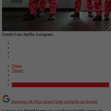
Crediti Foto Netflix Instagram
Share
Tweet
Aggiungi OA Plus come
Fonte preferita su Google
L’attesa per
Squid Gam
e sta per finire! Netflix aveva già