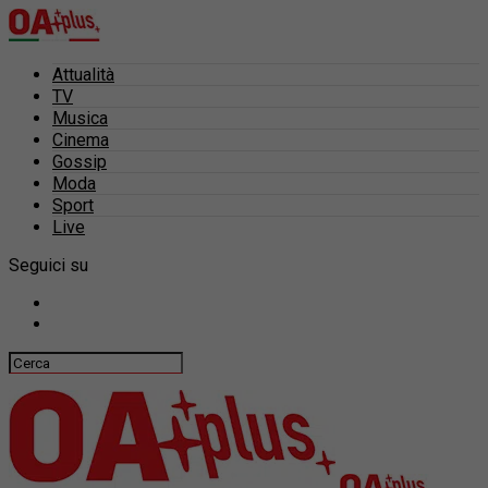
Attualità
TV
Musica
Cinema
Gossip
Moda
Sport
Live
Seguici su