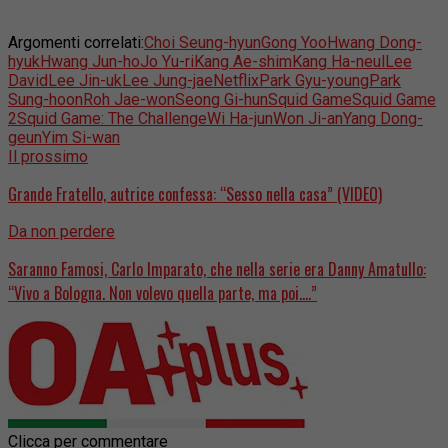
Argomenti correlati:
Choi Seung-hyun
Gong Yoo
Hwang Dong-
hyuk
Hwang Jun-ho
Jo Yu-ri
Kang Ae-shim
Kang Ha-neul
Lee
David
Lee Jin-uk
Lee Jung-jae
Netflix
Park Gyu-young
Park
Sung-hoon
Roh Jae-won
Seong Gi-hun
Squid Game
Squid Game
2
Squid Game: The Challenge
Wi Ha-jun
Won Ji-an
Yang Dong-
geun
Yim Si-wan
Il prossimo
Grande Fratello, autrice confessa: “Sesso nella casa” (VIDEO)
Da non perdere
Saranno Famosi, Carlo Imparato, che nella serie era Danny Amatullo:
“Vivo a Bologna. Non volevo quella parte, ma poi….”
Clicca per commentare