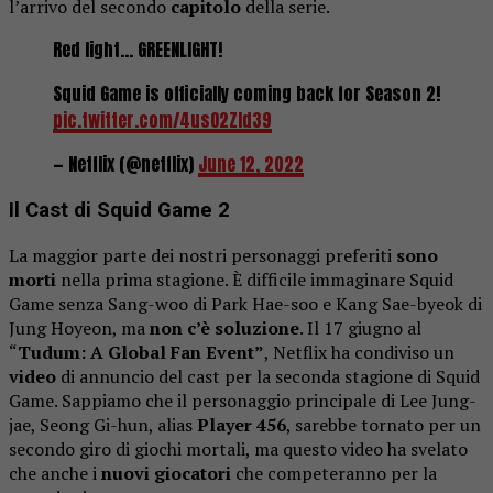
l’arrivo del secondo
capitolo
della serie.
Red light… GREENLIGHT!
Squid Game is officially coming back for Season 2!
pic.twitter.com/4usO2Zld39
— Netflix (@netflix)
June 12, 2022
Il Cast di Squid Game 2
La maggior parte dei nostri personaggi preferiti
sono
morti
nella prima stagione. È difficile immaginare Squid
Game senza Sang-woo di Park Hae-soo e Kang Sae-byeok di
Jung Hoyeon, ma
non c’è soluzione
. Il 17 giugno al
“
Tudum: A Global Fan Event”
, Netflix ha condiviso un
video
di annuncio del cast per la seconda stagione di Squid
Game. Sappiamo che il personaggio principale di Lee Jung-
jae, Seong Gi-hun, alias
Player 456
, sarebbe tornato per un
secondo giro di giochi mortali, ma questo video ha svelato
che anche i
nuovi giocatori
che competeranno per la