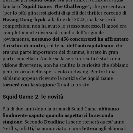
lanciato
“Squid Game: The Challenge”,
che presentava
(per lo più) gli stessi giochi di quelli del thriller coreano di
Hwang Dong-hyuk
, alla fine del 2023, ma la serie di
competizioni non ha avuto lo stesso successo. Il mood era
completamente diverso da quello dell’originale
(ovviamente,
nessuno dei 456 concorrenti ha affrontato
il rischio di morte
), e il tema
dell’anticapitalismo
, che
era una parte importante del dramma, è stato in gran
parte cancellato. Anche se la serie in realtà è stata una
visione divertente, non ha scalfito la curiosità che abbiamo
per il ritorno dello spettacolo di Hwang. Per fortuna,
abbiamo appena ricevuto la notizia che Squid Game
tornerà con la stagione 2
molto presto.
Squid Game 2: le novità
Più di due anni dopo la prima di Squid Game,
abbiamo
finalmente saputo quando aspettarci la seconda
stagione
. Secondo
Deadline
la serie tornerà quest’anno.
Netflix, infatti, ha annunciato in una
lettera
agli abbonati