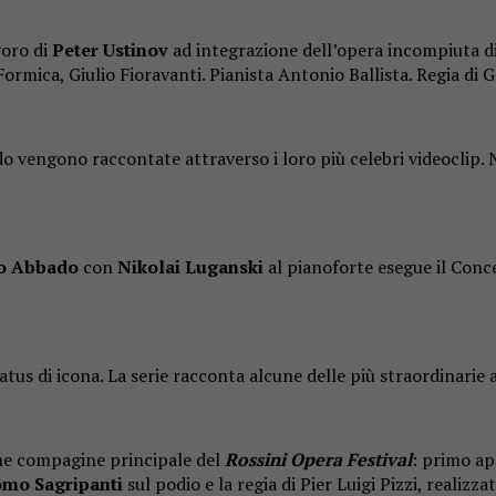
voro di
Peter Ustinov
ad integrazione dell’opera incompiuta d
Formica, Giulio Fioravanti. Pianista Antonio Ballista. Regia di 
o vengono raccontate attraverso i loro più celebri videoclip. N
o Abbado
con
Nikolai Luganski
al pianoforte esegue il Conc
s di icona. La serie racconta alcune delle più straordinarie 
ome compagine principale del
Rossini Opera Festival
: primo ap
omo Sagripanti
sul podio e la regia di Pier Luigi Pizzi, realiz