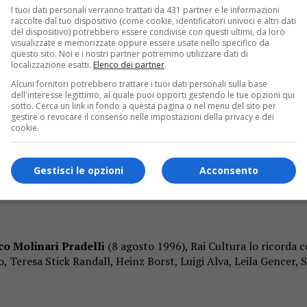
I tuoi dati personali verranno trattati da 431 partner e le informazioni
raccolte dal tuo dispositivo (come cookie, identificatori univoci e altri dati
del dispositivo) potrebbero essere condivise con questi ultimi, da loro
visualizzate e memorizzate oppure essere usate nello specifico da
questo sito. Noi e i nostri partner potremmo utilizzare dati di
localizzazione esatti.
Elenco dei partner
.
Alcuni fornitori potrebbero trattare i tuoi dati personali sulla base
dell'interesse legittimo, al quale puoi opporti gestendo le tue opzioni qui
sotto. Cerca un link in fondo a questa pagina o nel menu del sito per
gestire o revocare il consenso nelle impostazioni della privacy e dei
itney Houston e poi Battiti Live con Marco Mengoni e tanti o
cookie.
 in programma da domenica 8 a sabato 14 agosto.
i canali televisivi
Gestisci le opzioni
Acconsento
co Molinari Pradelli
(8 agosto 1996), Rai Cultura lo ricorda c
o, Teresa Stick Randall, Heinz Borst, Luigi Alva, Leila Gencer, S