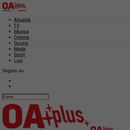
Attualità
TV
Musica
Cinema
Gossip
Moda
Sport
Live
Seguici su