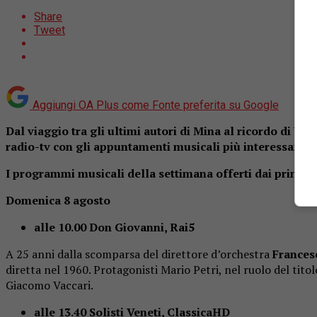
Share
Tweet
Aggiungi OA Plus come
Fonte preferita su Google
Dal viaggio tra gli ultimi autori di Mina al ricordo di Wh
radio-tv con gli appuntamenti musicali più interessanti
I programmi musicali della settimana offerti dai principal
Domenica 8 agosto
alle 10.00 Don Giovanni, Rai5
A 25 anni dalla scomparsa del direttore d’orchestra
Frances
diretta nel 1960. Protagonisti Mario Petri, nel ruolo del titol
Giacomo Vaccari.
alle 13.40 Solisti Veneti, ClassicaHD