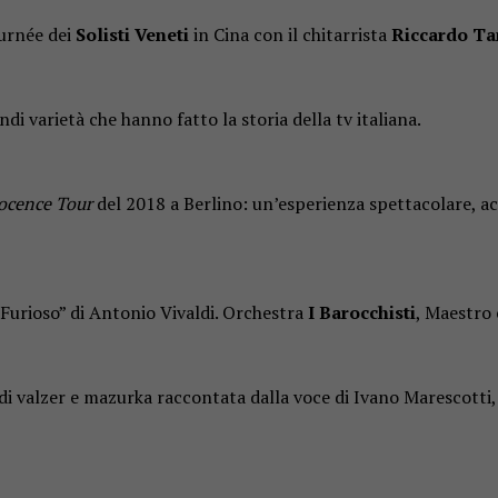
ournée dei
Solisti Veneti
in Cina con il chitarrista
Riccardo T
di varietà che hanno fatto la storia della tv italiana.
ocence Tour
del 2018 a Berlino: un’esperienza spettacolare, 
o Furioso” di Antonio Vivaldi. Orchestra
I Barocchisti
, Maestro
di valzer e mazurka raccontata dalla voce di Ivano Marescotti, c