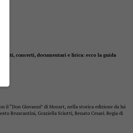
spiti, concerti, documentari e lirica: ecco la guida
on il “Don Giovanni” di Mozart, nella storica edizione da lui
esto Bruscantini, Graziella Sciutti, Renato Cesari. Regia di