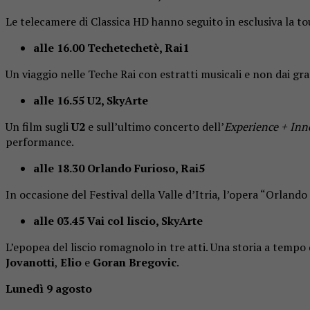
Le telecamere di Classica HD hanno seguito in esclusiva la t
alle 16.00 Techetechetè, Rai1
Un viaggio nelle Teche Rai con estratti musicali e non dai gran
alle 16.55 U2, SkyArte
Un film sugli
U2
e sull’ultimo concerto dell’
Experience + Inn
performance.
alle 18.30 Orlando Furioso, Rai5
In occasione del Festival della Valle d’Itria, l’opera “Orland
alle 03.45 Vai col liscio, SkyArte
L’epopea del liscio romagnolo in tre atti. Una storia a tempo 
Jovanotti
,
Elio
e
Goran Bregovic
.
Lunedì 9 agosto