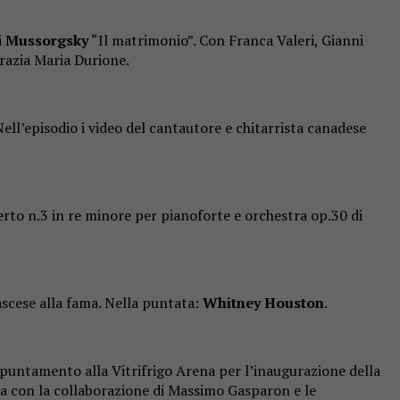
i
Mussorgsky
“Il matrimonio”. Con Franca Valeri, Gianni
Grazia Maria Durione.
ell’episodio i video del cantautore e chitarrista canadese
erto n.3 in re minore per pianoforte e orchestra op.30 di
ascese alla fama. Nella puntata:
Whitney Houston
.
puntamento alla Vitrifrigo Arena per l’inaugurazione della
zata con la collaborazione di Massimo Gasparon e le