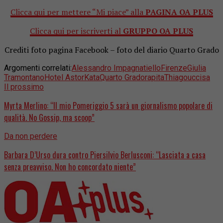
Clicca qui per mettere “Mi piace” alla
PAGINA OA PLUS
Clicca qui per iscriverti al
GRUPPO OA PLUS
Crediti foto pagina Facebook – foto del diario Quarto Grado
Argomenti correlati:
Alessandro Impagnatiello
Firenze
Giulia
Tramontano
Hotel Astor
Kata
Quarto Grado
rapita
Thiago
uccisa
Il prossimo
Myrta Merlino: “Il mio Pomeriggio 5 sarà un giornalismo popolare di
qualità. No Gossip, ma scoop”
Da non perdere
Barbara D’Urso dura contro Piersilvio Berlusconi: “Lasciata a casa
senza preavviso. Non ho concordato niente”