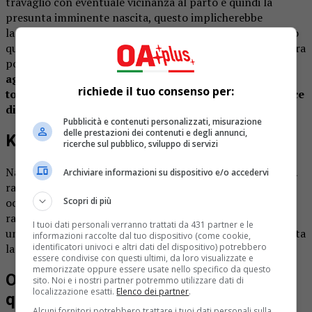
travaglio con eventuale vicinanza al parto e quindi la
presunta imminente nascita, questo implicherebbe
la
mancanza di dolo
nell’azione omicidiaria del feto. Solo
quando saranno depositati gli esiti dell’autopsia, la procura
potrà
formulare l’ipotesi di reato completa di
aggravanti.
Molto atteso anche
il risultato degli esami
richiede il tuo consenso per:
tossicologici
che dovranno restituire certezze sulle
tracce
di veleno per topi
nel corpo di Giulia.
Pubblicità e contenuti personalizzati, misurazione
delle prestazioni dei contenuti e degli annunci,
Kata
ricerche sul pubblico, sviluppo di servizi
Naturalmente si parlerà anche del caso della piccola
Kata
Archiviare informazioni su dispositivo e/o accedervi
rapita a Firenze lo scorso 10 giugno. Qualcuno tra gli ex
occupanti sarebbe crollato e avrebbe parlato di un
Scopri di più
rapimento da parte dei rumeni che l’avrebbero portata in
I tuoi dati personali verranno trattati da 431 partner e le
un’altra occupazione simile all’
Hotel Astor
da cui è sparita
informazioni raccolte dal tuo dispositivo (come cookie,
la bambina.
identificatori univoci e altri dati del dispositivo) potrebbero
essere condivise con questi ultimi, da loro visualizzate e
memorizzate oppure essere usate nello specifico da questo
Ospiti ed esperti della puntata di
sito. Noi e i nostri partner potremmo utilizzare dati di
localizzazione esatti.
Elenco dei partner
.
questa sera
Alcuni fornitori potrebbero trattare i tuoi dati personali sulla