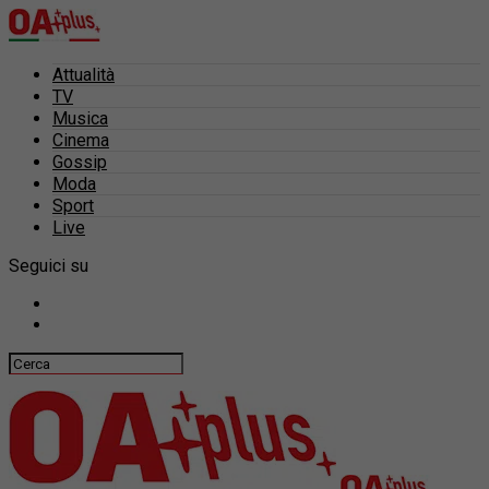
Attualità
TV
Musica
Cinema
Gossip
Moda
Sport
Live
Seguici su