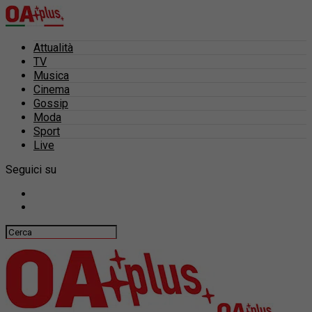
Attualità
TV
Musica
Cinema
Gossip
Moda
Sport
Live
Seguici su