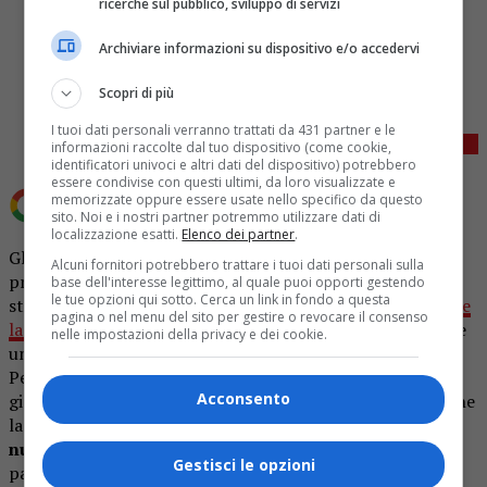
ricerche sul pubblico, sviluppo di servizi
Archiviare informazioni su dispositivo e/o accedervi
Share
Tweet
Scopri di più
I tuoi dati personali verranno trattati da 431 partner e le
informazioni raccolte dal tuo dispositivo (come cookie,
identificatori univoci e altri dati del dispositivo) potrebbero
essere condivise con questi ultimi, da loro visualizzate e
memorizzate oppure essere usate nello specifico da questo
Aggiungi OA Plus come
Fonte preferita su Google
sito. Noi e i nostri partner potremmo utilizzare dati di
localizzazione esatti.
Elenco dei partner
.
Gli autori del
Grande Fratello
non sanno più che pesci
Alcuni fornitori potrebbero trattare i tuoi dati personali sulla
prendere per arrestare l’emorragia degli ascolti che non
base dell'interesse legittimo, al quale puoi opporti gestendo
le tue opzioni qui sotto. Cerca un link in fondo a questa
stanno decisamente brillando in questa edizione ed
evitare
pagina o nel menu del sito per gestire o revocare il consenso
la chiusura anticipata
. Nonostante il tentativo di replicare
nelle impostazioni della privacy e dei cookie.
una dinamica vincente come quella dello scorso anno dei
Perletti che non ha però trovato radici nel telespettatore
Acconsento
già assuefatto ai racconti di
Mirko, Perla e Greta
, ecco che
la nuova idea messa sul piatto è quella dell’inserimento di
nuovi concorrenti
che al reality hanno dato molto nel
Gestisci le opzioni
passato. Ieri, infatti, sui social è circolata la voce che a