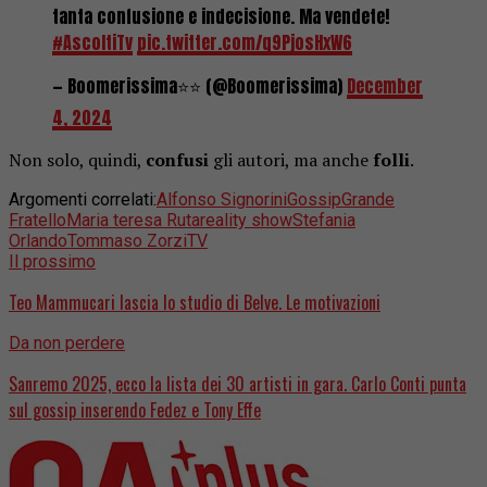
tanta confusione e indecisione. Ma vendete!
#AscoltiTv
pic.twitter.com/q9PjosHxW6
— Boomerissima⭐⭐ (@Boomerissima)
December
4, 2024
Non solo, quindi,
confusi
gli autori, ma anche
folli
.
Argomenti correlati:
Alfonso Signorini
Gossip
Grande
Fratello
Maria teresa Ruta
reality show
Stefania
Orlando
Tommaso Zorzi
TV
Il prossimo
Teo Mammucari lascia lo studio di Belve. Le motivazioni
Da non perdere
Sanremo 2025, ecco la lista dei 30 artisti in gara. Carlo Conti punta
sul gossip inserendo Fedez e Tony Effe