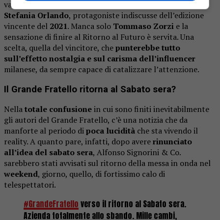
varcare la porta rossa saranno
Maria Teresa Ruta e
Stefania Orlando
, protagoniste indiscusse dell’edizione
vincente del
2021
. Manca solo
Tommaso Zorzi
e la
sensazione di finire al Ritorno al Futuro è servita. Una
scelta, quella del vincitore, che
punterebbe tutto
sull’effetto nostalgia e sul carisma dell’influencer
milanese, da sempre capace di catalizzare l’attenzione.
Il Grande Fratello ritorna al Sabato sera?
Nella
totale confusione
in cui sono finiti inevitabilmente
gli autori del Grande Fratello, c’è una notizia che da
manforte al periodo di
poca lucidità
che sta vivendo il
reality. A quanto pare, infatti, dopo avere
rinunciato
all’idea del sabato sera
, Alfonso Signorini & Co.
sarebbero stati avvisati sul ritorno della messa in onda nel
weekend
, giorno, quello, di fortissimo calo di
telespettatori.
#GrandeFratello
verso il ritorno al Sabato sera.
Azienda totalmente allo sbando. Mille cambi,